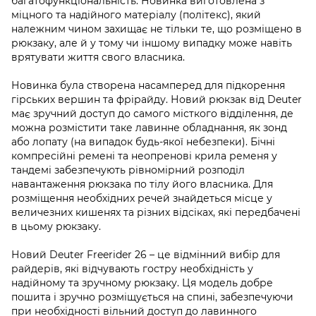
багатофункціональність. Новинка виготовлена з
міцного та надійного матеріалу (політекс), який
належним чином захищає не тільки те, що розміщено в
рюкзаку, але й у тому чи іншому випадку може навіть
врятувати життя свого власника.
Новинка була створена насамперед для підкорення
гірських вершин та фрірайду. Новий рюкзак від Deuter
має зручний доступ до самого місткого відділення, де
можна розмістити таке лавинне обладнання, як зонд
або лопату (на випадок будь-якої небезпеки). Бічні
компресійні ремені та неопренові крила ременя у
тандемі забезпечують рівномірний розподіл
навантаження рюкзака по тілу його власника. Для
розміщення необхідних речей знайдеться місце у
величезних кишенях та різних відсіках, які передбачені
в цьому рюкзаку.
Новий Deuter Freerider 26 – це відмінний вибір для
райдерів, які відчувають гостру необхідність у
надійному та зручному рюкзаку. Ця модель добре
пошита і зручно розміщується на спині, забезпечуючи
при необхідності вільний доступ до лавинного