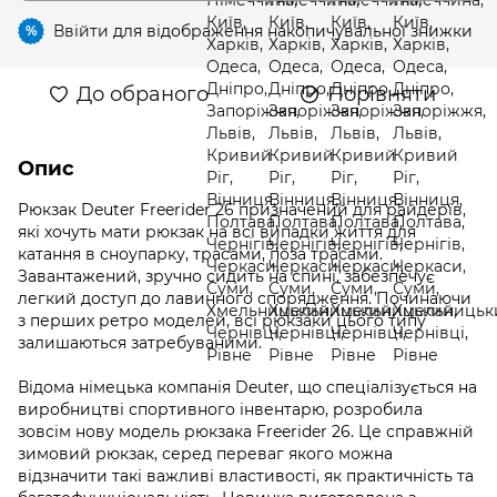
Ввійти
для відображення накопичувальної знижки
%
До обраного
Порівняти
Опис
Рюкзак Deuter Freerider 26 призначений для райдерів,
які хочуть мати рюкзак на всі випадки життя для
катання в сноупарку, трасами, поза трасами.
Завантажений, зручно сидить на спині, забезпечує
легкий доступ до лавинного спорядження. Починаючи
з перших ретро моделей, всі рюкзаки цього типу
залишаються затребуваними.
Відома німецька компанія Deuter, що спеціалізується на
виробництві спортивного інвентарю, розробила
зовсім нову модель рюкзака Freerider 26. Це справжній
зимовий рюкзак, серед переваг якого можна
відзначити такі важливі властивості, як практичність та