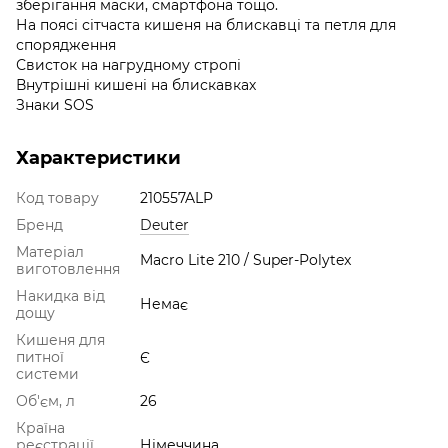
зберігання маски, смартфона тощо.
На поясі сітчаста кишеня на блискавці та петля для
спорядження
Свисток на нагрудному стропі
Внутрішні кишені на блискавках
Знаки SOS
Характеристики
Код товару
210557ALP
Бренд
Deuter
Матеріал
Macro Lite 210 / Super-Polytex
виготовлення
Накидка від
Немає
дощу
Кишеня для
питної
Є
системи
Об'єм, л
26
Країна
реєстрації
Німеччина