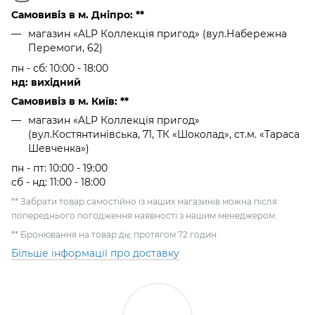
Самовивіз в м. Дніпро: **
магазин «ALP Коллекція пригод» (вул.Набережна
Перемоги, 62)
пн - сб: 10:00 - 18:00
нд: вихідний
Самовивіз в м. Київ: **
магазин «ALP Коллекція пригод»
(вул.Костянтинівська, 71, ТК «Шоколад», ст.м. «Тараса
Шевченка»)
пн - пт: 10:00 - 19:00
сб - нд: 11:00 - 18:00
** Забрати товар самостійно із наших магазинів можна після
попереднього погодження наявності з нашим менеджером.
** Бронювання на товар діє протягом 72 годин.
Більше інформації про доставку