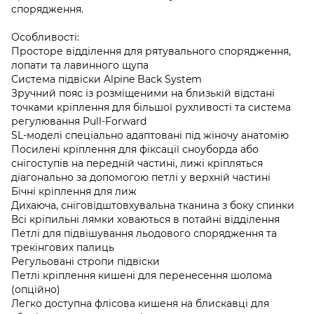
спорядження.
Особливості:
Просторе відділення для рятувального спорядження,
лопати та лавинного щупа
Система підвіски Alpine Back System
Зручний пояс із розміщеними на близькій відстані
точками кріплення для більшої рухливості та система
регулювання Pull-Forward
SL-моделі спеціально адаптовані під жіночу анатомію
Посилені кріплення для фіксації сноуборда або
снігоступів на передній частині, лижі кріпляться
діагонально за допомогою петлі у верхній частині
Бічні кріплення для лиж
Дихаюча, сніговідштовхувальна тканина з боку спинки
Всі кріпильні лямки ховаються в потайні відділення
Петлі для підвішування льодового спорядження та
трекінгових палиць
Регульовані стропи підвіски
Петлі кріплення кишені для перенесення шолома
(опційно)
Легко доступна флісова кишеня на блискавці для