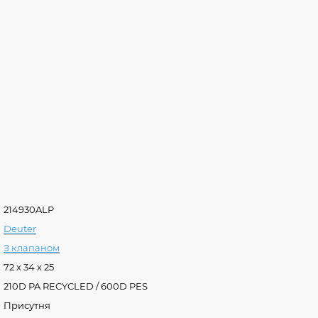
214930ALP
Deuter
З клапаном
72 х 34 х 25
210D PA RECYCLED / 600D PES
Присутня