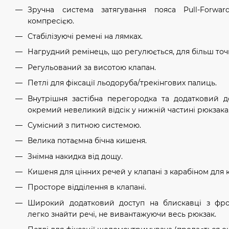
Зручна система затягування пояса Pull-Forwa
компресією.
Стабілізуючі ремені на лямках.
Нагрудний ремінець, що регулюється, для більш точн
Регульований за висотою клапан.
Петлі для фіксації льодоруба/трекінгових палиць.
Внутрішня застібна перегородка та додатковий д
окремий невеликий відсік у нижній частині рюкзака
Сумісний з питною системою.
Велика потаємна бічна кишеня.
Знімна накидка від дощу.
Кишеня для цінних речей у клапані з карабіном для 
Просторе відділення в клапані.
Широкий додатковий доступ на блискавці з фро
легко знайти речі, не вивантажуючи весь рюкзак.