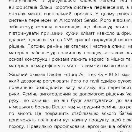
створювався з урахуванням жіночої фігури. Він 
використана більш коротка система перенесення, а 
стегнах мають спеціальний профіль. У цьому рюкза
система перенесення Aircomfort Sensic. Його відрізняє
забезпечує хорошу вентиляцію, що збільшує захист 
підтримувати приємний сухий клімат навколо шкіри
вдалося досягти тут на 25% кращої циркуляції повіт
рішень. Погони, ремінь на стегнах і частина спини н
матеріал забезпечує правильну посадку, а також з
основі конструкції рюкзака лежить каркас із міцної та
матеріал не має ефекту пам'яті - таким чином він збер
Жіночий рюкзак Deuter Futura Air Trek 45 + 10 SL має
який дозволяє регулювати його по талії однією руко
правильно розподілити вагу вантажу, що переносит
руки. Ремінь виготовлений за допомогою рішення Var
руху, що означає, що він буде адаптуватися до ваш
німецького бренда Deuter має нагрудний ремінь, що рег
по висоті. Це покращить стабілізацію всього бага
допоможуть поліпшити кут нахилу продукту, щоб рюкз
походу. Правильно профільована, ергономічна обв'яз