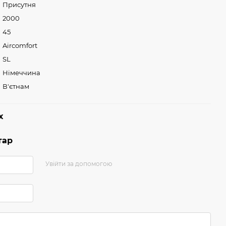
Присутня
2000
45
Aircomfort
SL
Німеччина
В'єтнам
х
тар
Увійти за допомогою