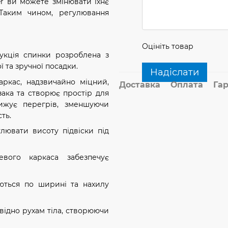
er ви можете змінювати їхнє
. Таким чином, регулювання
Оцініть товар
рукція спинки розроблена з
 та зручної посадки.
Надіслати
аркас, надзвичайно міцний,
Доставка
Оплата
Гар
зака та створює простір для
ижує перегрів, зменшуючи
ть.
улювати висоту підвіски під
евого каркаса забезпечує
уються по ширині та нахилу
овідно рухам тіла, створюючи