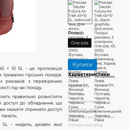
Розмір
One size
Купити
45 + 10 SL - це пропозиція
Характеристики
 тривалих гірських походів.
их рюкзаків з перевіреним
Код товару
сті під час походу.
Бренд
олить правильно розмістити
Наявність клапана
й доступ до обладнання, що
 ви можете отримати доступ
Габарити, см
ю панель.
Матеріал виготовлення
0 SL - модель, дизайн якої
Накидка від дощу