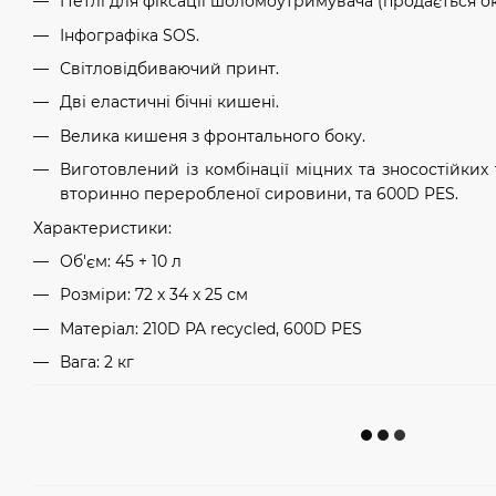
Петлі для фіксації шоломоутримувача (продається о
Інфографіка SOS.
Світловідбиваючий принт.
Дві еластичні бічні кишені.
Велика кишеня з фронтального боку.
Виготовлений із комбінації міцних та зносостійких 
вторинно переробленої сировини, та 600D PES.
Характеристики:
Об'єм: 45 + 10 л
Розміри: 72 x 34 x 25 см
Матеріал: 210D PA recycled, 600D PES
Вага: 2 кг