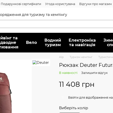
Подарункові сертифікати
Угода користувача
Відгуки про магазин
Договір публічної оферти
спорядження для туризму та кемпінгу
йвінг та
Водний
Електроніка
Зим
ідводне
Вело
туризм
та навігація
сп
лювання
Alp
Туризм кемпінг
Туристич
Рюкзак Deuter Futura
В наявності
Залишити відгук
11 408 грн
%
Ввійти
для відображення на
Виберіть колір