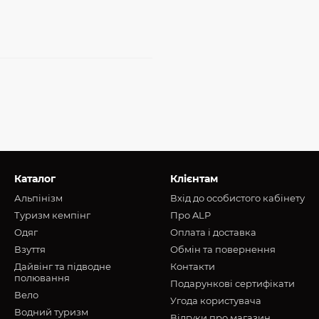
Каталог
Клієнтам
Альпінізм
Вхід до особистого кабінету
Туризм кемпінг
Про ALP
Oдяг
Оплата і доставка
Взуття
Обмін та повернення
Дайвінг та підводне
Контакти
полювання
Подарункові сертифікати
Вело
Угода користувача
Водний туризм
Відгуки про магазин