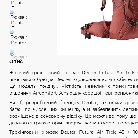
Опис
Жіночий трекінговий рюкзак Deuter Futura Air Trek 
німецького бренда Deuter, адресована всім любителям
Ця модель поєднує місткість невеликих трекінгов
рішенням Aircomfort Sensic для хорошої повітропроникно
Виріб, розроблений брендом Deuter, не тільки дозв
багаж по численних кишенях, а й забезпечить легки
розміщене в основному відсіку. Це можливо, тому що
до нього з трьох сторін - зверху, знизу та через передн
Трекінговий рюкзак Deuter Futura Air Trek 45 + 1