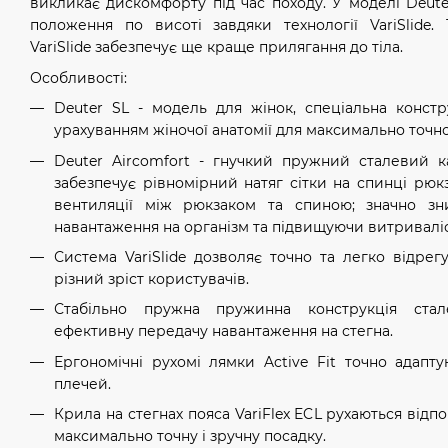
викликає дискомфорту під час походу. У моделі Deut
положення по висоті завдяки технології VariSlide
VariSlide забезпечує ще краще прилягання до тіла.
Особливості:
Deuter SL - модель для жінок, спеціальна конст
урахуванням жіночої анатомії для максимально точної
Deuter Aircomfort - гнучкий пружний сталевий к
забезпечує рівномірний натяг сітки на спинці рюк
вентиляції між рюкзаком та спиною; значно зн
навантаження на організм та підвищуючи витриваліс
Система VariSlide дозволяє точно та легко відрег
різний зріст користувачів.
Стабільно пружна пружинна конструкція стал
ефективну передачу навантаження на стегна.
Ергономічні рухомі лямки Active Fit точно адапт
плечей.
Крила на стегнах пояса VariFlex ECL рухаються відп
максимально точну і зручну посадку.