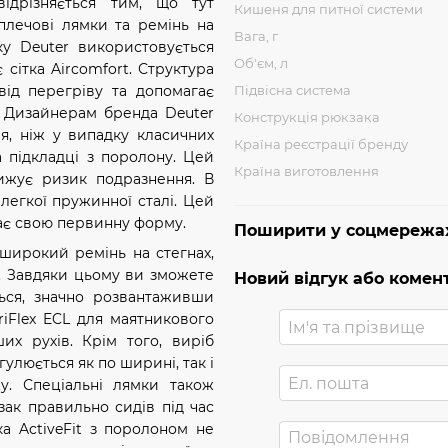
відрізняється тим, що тут
Кишеня для питної системи
плечові лямки та ремінь на
Вага, г
ку Deuter використовується
Об'єм, л
 сітка Aircomfort. Структура
Підвісна система
від перегріву та допомагає
. Дизайнерам бренда Deuter
Конструкція рюкзака
ря, ніж у випадку класичних
Країна реєстрації бренду
а підкладці з поролону. Цей
Країна виготовлення
нижує ризик подразнення. В
 легкої пружинної сталі. Цей
ігає свою первинну форму.
Поширити у соцмережа
 широкий ремінь на стегнах,
ю. Завдяки цьому ви зможете
Новий відгук або комен
ься, значно розвантаживши
iFlex ECL для маятникового
их рухів. Крім того, виріб
улюється як по ширині, так і
жу. Спеціальні лямки також
ак правильно сидів під час
ка ActiveFit з поролоном не