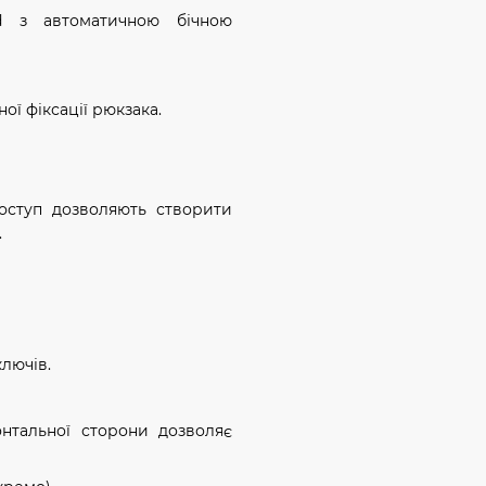
rd з автоматичною бічною
ої фіксації рюкзака.
оступ дозволяють створити
.
ключів.
нтальної сторони дозволяє