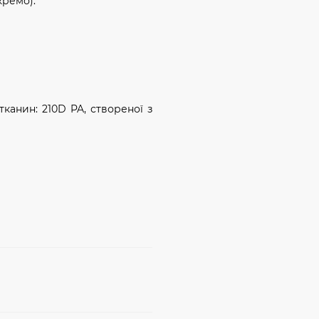
кремо).
тканин: 210D PA, створеної з