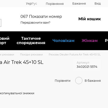
Укр
Рус
Бажання
Вхід
Порівняння
067
Показати номер
Мій кошик
Передзвонити вам?
овий
Тактичне
Чоловікам
Жінкам
Р
орт
спорядження
ні рюкзаки
Похідні рюкзаки
Рюкзак Deuter Futura Air Trek 45+10 SL
 Air Trek 45+10 SL
Артикул
3402021 5574
Порівняти
В бажання
копичувальної знижки