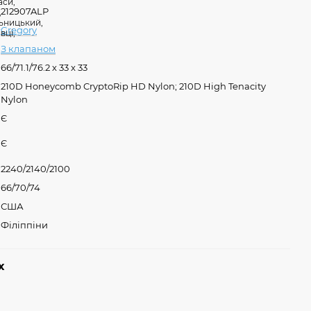
212907ALP
Gregory
З клапаном
66/71.1/76.2 х 33 x 33
210D Honeycomb CryptoRip HD Nylon; 210D High Tenacity
Nylon
Є
Є
2240/2140/2100
66/70/74
США
Філіппіни
х