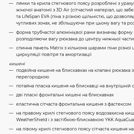
лямки та крила стегнового поясу розроблені з ура
жіночої анатомії з 3D Air (сітчастий матеріал, що за
та LifeSpan EVA (піна з різною щільністю, що дозвол
чутливих зонах, не збільшуючи при цьому вагу та роз
форма трубчастої алюмінієвої рами визначає форму 
розподіляючи вагу рюкзака до центру нижньої части
спинна панель Matrix з кількома шарами піни різної 
циркуляції повітря та амортизації
кишені
подвійна кишеня на блискавках на клапані рюкзака
перегородкою
потайна пласка кишеня на блискавці на внутрішній 
дві пласкі фронтальні кишені на блискавках
еластична сітчаста фронтальна кишеня з фастексом
на правому крилі стегнового поясу водозахисна ки
WeatherShield і з застібкою-блискавкою YKK AquaGu
на лівому крилі стегнового поясу сітчаста кишеня н