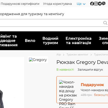
Подарункові сертифікати
Угода користувача
Ще
спорядження для туризму та кемпінгу
йвінг та
Водний
Електроніка
Зим
ідводне
Вело
туризм
та навігація
сп
лювання
Alp
Туризм кемпінг
Туристич
Рюкзак Gregory Dev
В наявності
Залишити відгук
Подарунок
Чохол-накидка ві
499 грн
безкошт