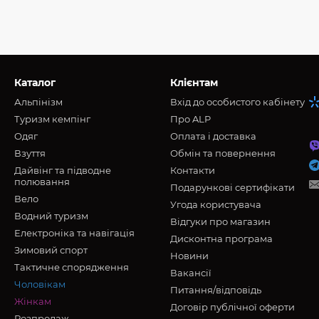
Каталог
Клієнтам
Альпінізм
Вхід до особистого кабінету
Туризм кемпінг
Про ALP
Oдяг
Оплата і доставка
Взуття
Обмін та повернення
Дайвінг та підводне
Контакти
полювання
Подарункові сертифікати
Вело
Угода користувача
Водний туризм
Відгуки про магазин
Електроніка та навігація
Дисконтна програма
Зимовий спорт
Новини
Тактичне спорядження
Вакансії
Чоловікам
Питання/відповідь
Жінкам
Договір публічної оферти
Розпродаж