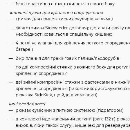
бічна еластична сітчаста кишеня з лівого боку
зовнішні вузли для кріплення спорядження
тримач для сонцезахисних окулярів на лямці
фляготримач Sidewinder дозволяє діставати флягу одн
необхідності ховається в спеціальну кишеню
4 петлі на клапані для кріплення легкого споряджен
батареї)
2 кріплення для трекінгових палиць/льодорубів
по дві компресійні стяжки з кожного боку для регул
кріплення спорядження
дві знімні компресійні стяжки з фастексами в нижні
кріплення спорядження (також використовуються як
рюкзака SideKick, що йде в комплекті)
інші особливості
рюкзак сумісний з питною системою (гідратором)
в комплекті йде маленький легкий (вага 132 г) рюкза
виходів, який також слугує кишенею для резервуар