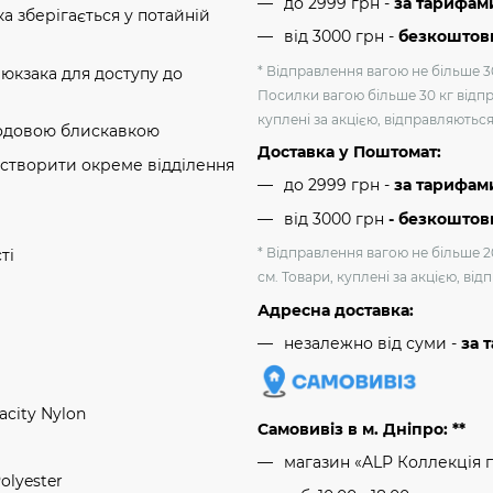
до 2999 грн -
за тарифам
ка зберігається у потайній
від 3000 грн
-
безкоштовн
* Відправлення вагою не більше 30
рюкзака для доступу до
Посилки вагою більше 30 кг відпр
куплені за акцією, відправляютьс
ходовою блискавкою
Доставка у Поштомат:
 створити окреме відділення
до 2999 грн -
за тарифам
від 3000 грн
- безкоштов
* Відправлення вагою не більше 2
ті
см. Товари, куплені за акцією, ві
Адресна доставка:
незалежно від суми -
за 
acity Nylon
Самовивіз в м. Дніпро: **
магазин «ALP Коллекція 
olyester