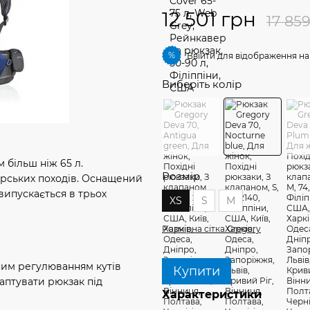
12 501 грн
17 85
%
Ввійти
для відображення на
Виберіть колір
 більш ніж 65 л.
Розмір
ірських походів. Оснащений
випускається в трьох
XS
S
M
Розмірна сітка Gregory
чним регулюванням кутів
Купити
аптувати рюкзак під
Характеристики