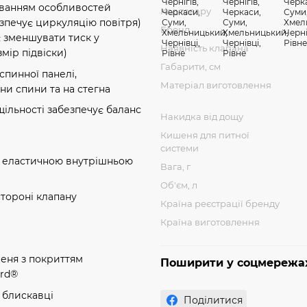
хуванням особливостей
Код товару
безпечує циркуляцію повітря)
Бренд
яє зменшувати тиск у
Наявність клапана
мір підвіски)
Габарити, см
спинної панелі,
Матеріал виготовлення
ни спини та на стегна
щільності забезпечує баланс
Накидка від дощу
Кишеня для питної
системи
 з еластичною внутрішньою
Вага, г
Об'єм, л
стороні клапану
Країна реєстрації бренду
Країна виготовлення
шеня з покриттям
Поширити у соцмережа
ard®
а блискавці
Поділитися