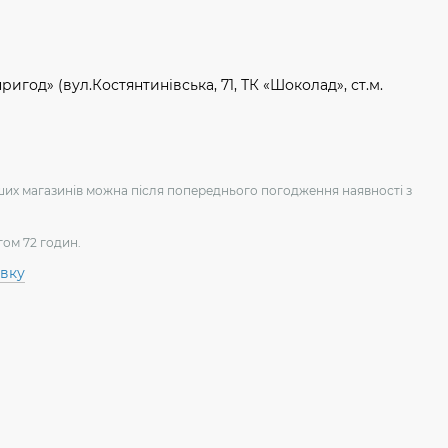
игод» (вул.Костянтинівська, 71, ТК «Шоколад», ст.м.
аших магазинів можна після попереднього погодження наявності з
гом 72 годин.
авку