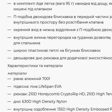
в комплекті йде легка (вага 95 г) накидка від дощу, я
кишені під клапаном
П-подібна двоходова блискавка в передній частині 
внутрішнього простору без розстібання клапана
окремий вхід в нижнє відділення з П-подібною дво
внутрішня знімна перегородка на ґудзиках дозволяє
для спальника
широкі пластикові петлі на бігунках блискавок
двошарове дно рюкзака для додаткової зносостійкос
Характеристики та матеріали
матеріали
рама: алюміній 7001
підвіска: піна LifeSpan EVA
рюкзак: 210D Honeycomb CryptoRip HD, 210D High Ten
дно: 630D High Density Nylon
внутрішнє оздоблення: 135D High Density Embossed P