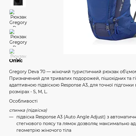
Опис
Gregory Deva 70 — жіночий туристичний рюкзак об'ємом
Призначений для тривалих подорожей, пішохідних та г
адаптивною підвіскою Response A3, для точної підгонки 
розмірах - S, M, L.
Особливості
спинка (підвіска)
підвіска Response A3 (Auto Angle Adjust) з автомати
стегнового поясу та лямок дозволяє максимально ад
геометрію жіночого тіла