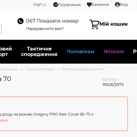
Укр
Рус
Бажання
Вхід
Порівняння
067
Показати номер
Мій кошик
Передзвонити вам?
овий
Тактичне
Чоловікам
Жінкам
Р
орт
спорядження
ні рюкзаки
Похідні рюкзаки
Рюкзак Gregory Deva 70
a 70
Артикул
91626/2375
д дощу на рюкзак Gregory PRO Rain Cover 65-75 л
овно