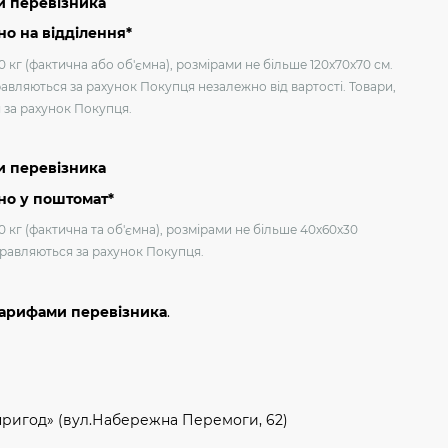
и перевізника
о на відділення*
 кг (фактична або об'ємна), розмірами не більше 120х70х70 см.
авляються за рахунок Покупця незалежно від вартості. Товари,
я за рахунок Покупця.
и перевізника
но у поштомат*
0 кг (фактична та об'ємна), розмірами не більше 40х60х30
дправляються за рахунок Покупця.
тарифами перевізника
.
пригод» (вул.Набережна Перемоги, 62)