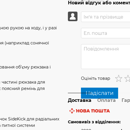
Новий відгук або комен
ою рукою на ходу, і у разі
ня (наприклад сонячної
ювання об'єму рюкзака і
Оцініть товар
й частині рюкзака для
 поясний ремінь для
Надіслати
Доставка
Оплата
Гар
чок SideKick для радіальних
Самовивіз з відділення:
а питної системи