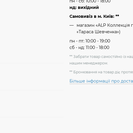
пн - сб: 10:00 - 18:00
нд: вихідний
Самовивіз в м. Київ: **
магазин «ALP Коллекція пр
«Тараса Шевченка»)
пн - пт: 10:00 - 19:00
сб - нд: 11:00 - 18:00
** Забрати товар самостійно із н
нашим менеджером.
** Бронювання на товар діє протя
Більше інформації про дост