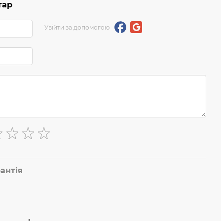
тар
Увійти за допомогою
антія