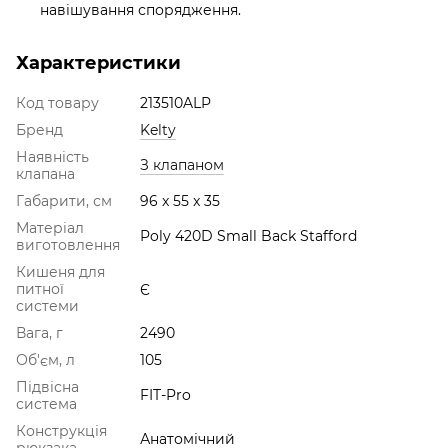
навішування спорядження.
Характеристики
Код товару
213510ALP
Бренд
Kelty
Наявність
З клапаном
клапана
Габарити, см
96 x 55 x 35
Матеріал
Poly 420D Small Back Stafford
виготовлення
Кишеня для
питної
Є
системи
Вага, г
2490
Об'єм, л
105
Підвісна
FIT-Pro
система
Конструкція
Анатомічний
рюкзака