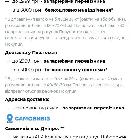
до 2999 грн -
за тарифами перевізника
від 3000 грн
-
безкоштовно на відділення*
* Відправлення вагою не більше 30 кг (фактична або об'ємна),
розмірами не більше 120х70х70 см. Посилки вагою більше 30 кг
відправляються за рахунок Покупця незалежно від
вартості. Товари, куплені за акцією, відправляються за рахунок
Покупця.
Доставка у Поштомат:
до 2999 грн -
за тарифами перевізника
від 3000 грн
- безкоштовно у поштомат*
* Відправлення вагою не більше 20 кг (фактична та об'ємна),
розмірами не більше 40х60х30 см. Товари, куплені за акцією,
відправляються за рахунок Покупця.
Адресна доставка:
незалежно від суми -
за тарифами перевізника
.
Самовивіз в м. Дніпро: **
магазин «ALP Коллекція пригод» (вул.Набережна