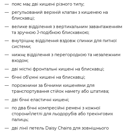
пояс має дві кишені різного типу;
регульований верхній клапан з кишенею на
блискавці;
велике відділення з вертикальним завантаженням
та зручною J-подібною блискавкою;
внутрішнє відділення вздовж спинки для питної
системи;
нижнє відділення з перегородкою та незалежним
входом;
дві місткі фронтальні кишені на блискавці;
бічні об'ємні кишені на блискавці;
порожнини за бічними кишенями для
транспортування стійок намету або штатива;
дві бічні еластичні кишені;
по два бічні компресійні ремені з кожної
сторони\петлі для льодорубів або трекінгових
палиць;
дві лінії петель Daisy Chains для зовнішнього