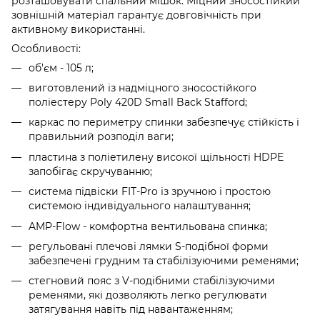
розташовувати спальний мішок. Міцний зносостійкий
зовнішній матеріал гарантує довговічність при
активному використанні.
Особливості:
об'єм - 105 л;
виготовлений із надміцного зносостійкого
поліестеру Poly 420D Small Back Stafford;
каркас по периметру спинки забезпечує стійкість і
правильний розподіл ваги;
пластина з поліетилену високої щільності HDPE
запобігає скручуванню;
система підвіски FIT-Pro із зручною і простою
системою індивідуального налаштування;
AMP-Flow - комфортна вентильована спинка;
регульовані плечові лямки S-подібної форми
забезпечені грудним та стабілізуючими ременями;
стегновий пояс з V-подібними стабілізуючими
ременями, які дозволяють легко регулювати
затягування навіть під навантаженням;