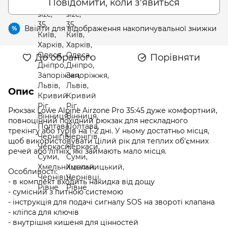
Повідомити, коли з'явиться
Ввійти
для відображення накопичувальної знижки
%
До обраного
Порівняти
Опис
Рюкзак Lowe Alpine Airzone Pro 35:45 дуже комфортний,
повноцінний похідний рюкзак для нескладного
трекінгу або турів на 1-2 дні. У ньому достатньо місця,
щоб використовувати цілий рік для теплих об'ємних
речей або літніх, які займають мало місця.
Особливості:
- в комплект входить накидка від дощу
- сумісний з питною системою
- інструкція для подачі сигналу SOS на звороті клапана
- кліпса для ключів
- внутрішня кишеня для цінностей