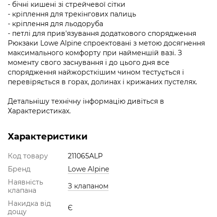
- бічні кишені зі стрейчевої сітки
- кріплення для трекінгових палиць
- кріплення для льодоруба
- петлі для прив'язування додаткового спорядження
Рюкзаки Lowe Alpine спроектовані з метою досягнення
максимального комфорту при найменшій вазі. З
моменту свого заснування і до цього дня все
спорядження найжорсткішим чином тестується і
перевіряється в горах, долинах і крижаних пустелях.
Детальнішу технічну інформацію дивіться в
Характеристиках.
Характеристики
Код товару
211065ALP
Бренд
Lowe Alpine
Наявність
З клапаном
клапана
Накидка від
Є
дощу