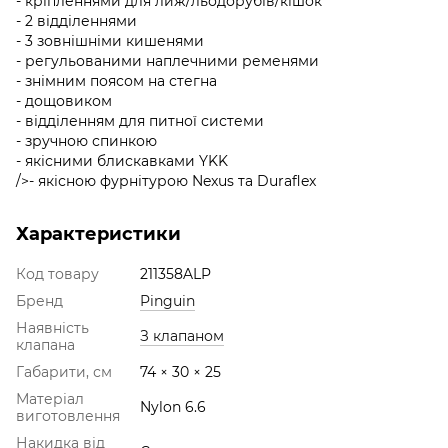
- кріпленнями для лиж/льодорубів/кішок
- 2 відділеннями
- 3 зовнішніми кишенями
- регульованими наплечними ременями
- знімним поясом на стегна
- дощовиком
- відділенням для питної системи
- зручною спинкою
- якісними блискавками YKK
/>- якісною фурнітурою Nexus та Duraflex
Характеристики
Код товару
211358ALP
Бренд
Pinguin
Наявність
З клапаном
клапана
Габарити, см
74 × 30 × 25
Матеріал
Nylon 6.6
виготовлення
Накидка від