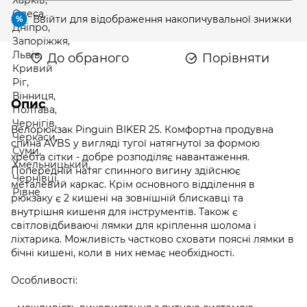
Ввійти
для відображення накопичувальної знижки
%
До обраного
Порівняти
Опис
Велорюкзак Pinguin BIKER 25. Комфортна продувна
спина AVBS у вигляді тугої натягнутої за формою
хребта сітки - добре розподіляє навантаження.
Попередній натяг спинного вигину здійснює
металевий каркас. Крім основного відділення в
рюкзаку є 2 кишені на зовнішній блискавці та
внутрішня кишеня для інструментів. Також є
світловідбиваючі лямки для кріплення шолома і
ліхтарика. Можливість частково сховати поясні лямки в
бічні кишені, коли в них немає необхідності.
Особливості: