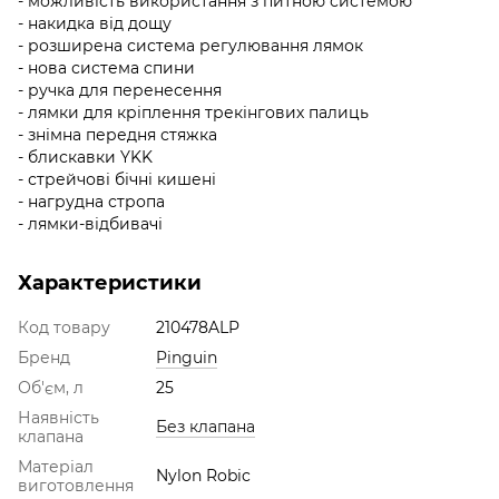
- можливість використання з питною системою
- накидка від дощу
- розширена система регулювання лямок
- нова система спини
- ручка для перенесення
- лямки для кріплення трекінгових палиць
- знімна передня стяжка
- блискавки YKK
- стрейчові бічні кишені
- нагрудна стропа
- лямки-відбивачі
Характеристики
Код товару
210478ALP
Бренд
Pinguin
Об'єм, л
25
Наявність
Без клапана
клапана
Матеріал
Nylon Robic
виготовлення