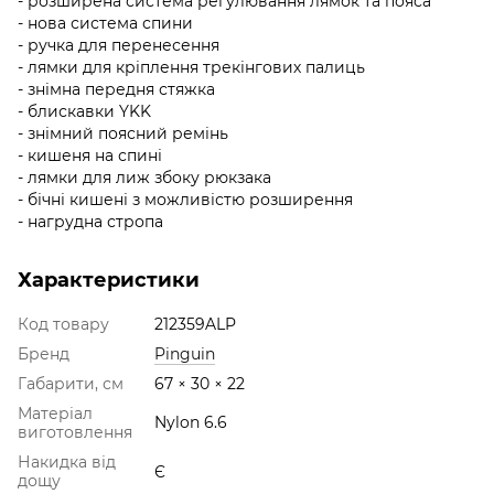
- розширена система регулювання лямок та пояса
- нова система спини
- ручка для перенесення
- лямки для кріплення трекінгових палиць
- знімна передня стяжка
- блискавки YKK
- знімний поясний ремінь
- кишеня на спині
- лямки для лиж збоку рюкзака
- бічні кишені з можливістю розширення
- нагрудна стропа
Характеристики
Код товару
212359ALP
Бренд
Pinguin
Габарити, см
67 × 30 × 22
Матеріал
Nylon 6.6
виготовлення
Накидка від
Є
дощу