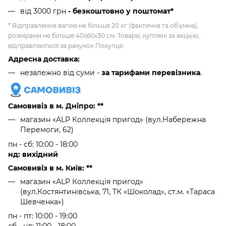
від 3000 грн
- безкоштовно у поштомат*
* Відправлення вагою не більше 20 кг (фактична та об'ємна),
розмірами не більше 40х60х30 см. Товари, куплені за акцією,
відправляються за рахунок Покупця.
Адресна доставка:
незалежно від суми -
за тарифами перевізника
.
Самовивіз в м. Дніпро: **
магазин «ALP Коллекція пригод» (вул.Набережна
Перемоги, 62)
пн - сб: 10:00 - 18:00
нд: вихідний
Самовивіз в м. Київ: **
магазин «ALP Коллекція пригод»
(вул.Костянтинівська, 71, ТК «Шоколад», ст.м. «Тараса
Шевченка»)
пн - пт: 10:00 - 19:00