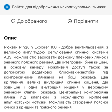
Ввійти
для відображення накопичувальної знижки
%
До обраного
Порівняти
Опис
Рюкзак Pinguin Explorer 100 - добре вентильований, з
великою амплітудою регулювання спинної системи
ABS, можливістю варіювати довжину плечових лямок і
знімного поясного ременя. Дві інтегровані бічні кишені,
в основну камеру можливий доступ також за
допомогою додаткової блискавки-застібки під
компресійними лямками на боці рюкзака. Два
кріплення, велика внутрішня спинна кишеня, дві
зовнішні і одна внутрішня кишеня у верхньому
знімному клапані рюкзака. Центральна компресійна
лямка під клапаном з можливістю кріплення
альпіністської мотузки. Можливість створення поясної
сумки з кришки та поясного ременя.