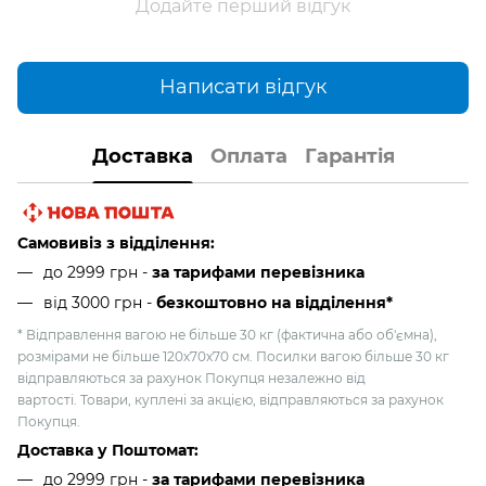
Додайте перший відгук
Написати відгук
Доставка
Оплата
Гарантія
Самовивіз з відділення:
до 2999 грн -
за тарифами перевізника
від 3000 грн
-
безкоштовно на відділення*
* Відправлення вагою не більше 30 кг (фактична або об'ємна),
розмірами не більше 120х70х70 см. Посилки вагою більше 30 кг
відправляються за рахунок Покупця незалежно від
вартості. Товари, куплені за акцією, відправляються за рахунок
Покупця.
Доставка у Поштомат:
до 2999 грн -
за тарифами перевізника