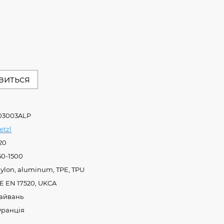
явиться
03003ALP
etzl
20
50-1500
ylon, aluminum, TPE, TPU
E EN 17520, UKCA
айвань
ранція