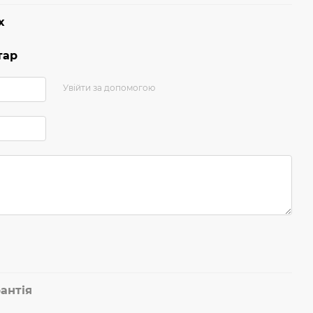
х
тар
Увійти за допомогою
антія