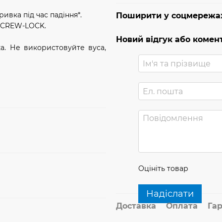
ивка під час падіння*.
Поширити у соцмережа
 SCREW-LOCK.
Новий відгук або комен
а. Не використовуйте вуса,
Оцініть товар
Надіслати
Доставка
Оплата
Гар