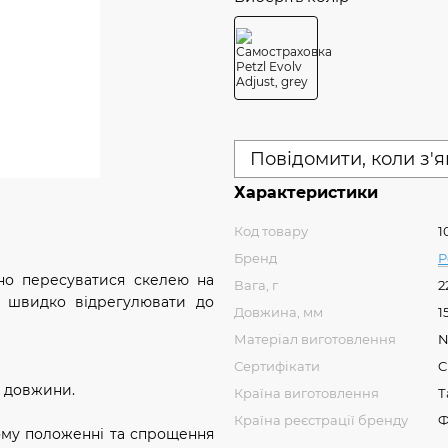
Повідомити, коли з'
Характеристики
Код товару
1
Бренд
P
чно пересуватися скелею на
Вага, г
2
а швидко відрегулювати до
Довжина, мм
1
Матеріал виготовлення
N
Сертифікати
C
я довжини.
Країна виготовлення
Т
Країна реєстрації бренду
Ф
ому положенні та спрощення