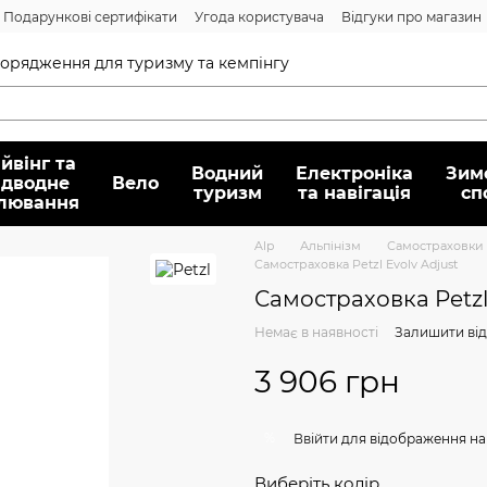
Подарункові сертифікати
Угода користувача
Відгуки про магазин
Договір публічної оферти
спорядження для туризму та кемпінгу
йвінг та
Водний
Електроніка
Зим
ідводне
Вело
туризм
та навігація
сп
лювання
Alp
Альпінізм
Самостраховки 
Самостраховка Petzl Evolv Adjust
Самостраховка Petzl 
Немає в наявності
Залишити від
3 906 грн
%
Ввійти
для відображення на
Виберіть колір