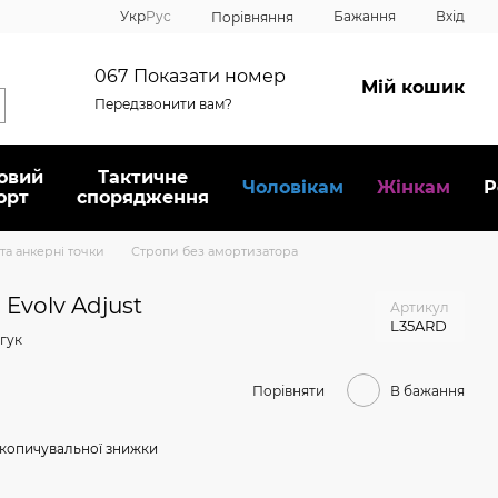
Укр
Рус
Бажання
Вхід
Порівняння
067
Показати номер
Мій кошик
Передзвонити вам?
овий
Тактичне
Чоловікам
Жінкам
Р
орт
спорядження
та анкерні точки
Стропи без амортизатора
Evolv Adjust
Артикул
L35ARD
гук
Порівняти
В бажання
копичувальної знижки