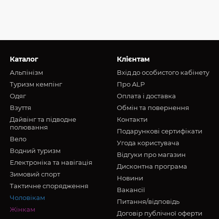
Каталог
Клієнтам
Альпінізм
Вхід до особистого кабінету
Туризм кемпінг
Про ALP
Oдяг
Оплата і доставка
Взуття
Обмін та повернення
Дайвінг та підводне
Контакти
полювання
Подарункові сертифікати
Вело
Угода користувача
Водний туризм
Відгуки про магазин
Електроніка та навігація
Дисконтна програма
Зимовий спорт
Новини
Тактичне спорядження
Вакансії
Чоловікам
Питання/відповідь
Жінкам
Договір публічної оферти