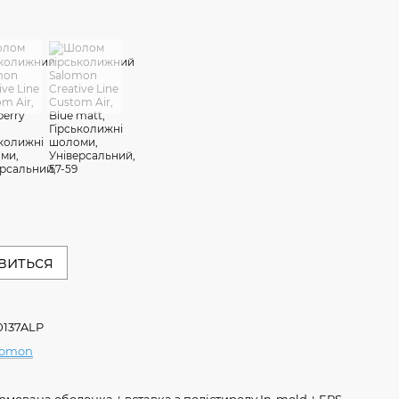
явиться
0137ALP
lomon