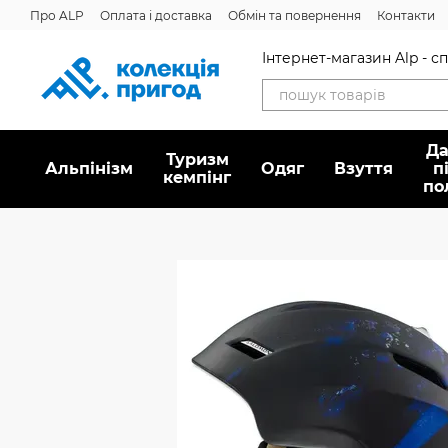
Перейти до основного контенту
Про ALP
Оплата і доставка
Обмін та повернення
Контакти
Інтернет-магазин Alp - 
Да
Туризм
Альпінізм
Oдяг
Взуття
п
кемпінг
по