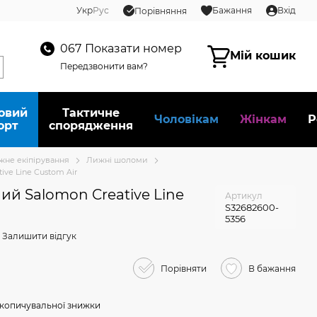
Укр
Рус
Бажання
Вхід
Порівняння
067
Показати номер
Мій кошик
Передзвонити вам?
овий
Тактичне
Чоловікам
Жінкам
Р
орт
спорядження
жне екіпірування
Лижні шоломи
ve Line Custom Air
й Salomon Creative Line
Артикул
S32682600-
5356
Залишити відгук
Порівняти
В бажання
копичувальної знижки