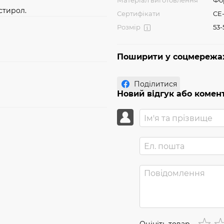
Матеріал виготовлення
Фор
стирол.
Сертифікати
CE
Розмір
53-
Поширити у соцмережа
Поділитися
Новий відгук або комен