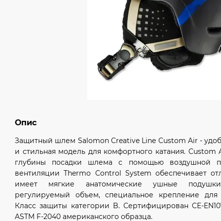
Опис
Защитный шлем Salomon Creative Line Custom Air - удо
и стильная модель для комфортного катания. Custom 
глубины посадки шлема с помощью воздушной по
вентиляции Thermo Control System обеспечивает о
имеет мягкие анатомические ушные подушки
регулируемый объем, специальное крепление для 
Класс защиты категории B. Сертифицирован CE-EN10
ASTM F-2040 американского образца.