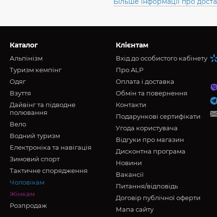
Більше інформації про дост
Каталог
Клієнтам
Альпінізм
Вхід до особистого кабінету
Туризм кемпінг
Про ALP
Oдяг
Оплата і доставка
Взуття
Обмін та повернення
Дайвінг та підводне
Контакти
полювання
Подарункові сертифікати
Вело
Угода користувача
Водний туризм
Відгуки про магазин
Електроніка та навігація
Дисконтна програма
Зимовий спорт
Новини
Тактичне спорядження
Вакансії
Чоловікам
Питання/відповідь
Жінкам
Договір публічної оферти
Розпродаж
Мапа сайту