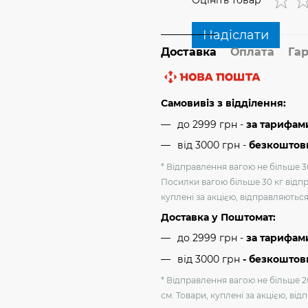
Оцініть товар
Надіслати
Доставка
Оплата
Гар
Самовивіз з відділення:
до 2999 грн -
за тарифам
від 3000 грн
-
безкоштовн
* Відправлення вагою не більше 30
Посилки вагою більше 30 кг відпр
куплені за акцією, відправляютьс
Доставка у Поштомат:
до 2999 грн -
за тарифам
від 3000 грн
- безкоштов
* Відправлення вагою не більше 2
см. Товари, куплені за акцією, ві