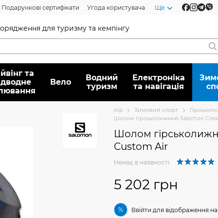
Подарункові сертифікати
Угода користувача
Ще
спорядження для туризму та кемпінгу
йвінг та
Водний
Електроніка
Зим
ідводне
Вело
туризм
та навігація
сп
лювання
Alp
Зимовий спорт
Гірськоли
Шолом гірськолижний Salomon Creati
Шолом гірськолижни
Custom Air
Немає в наявності
5 202 грн
%
Ввійти
для відображення на