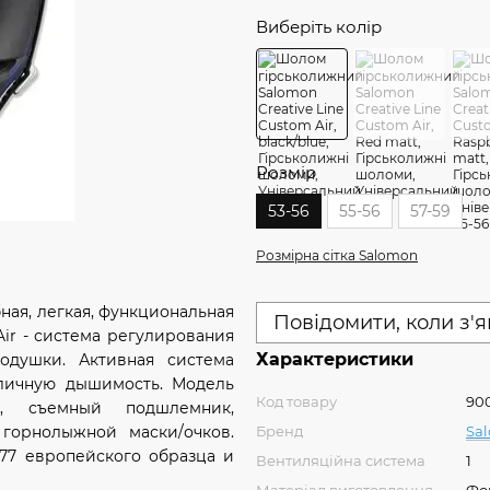
Виберіть колір
Розмір
53-56
55-56
57-59
Розмірна сітка Salomon
бная, легкая, функциональная
Повідомити, коли з'
Air - система регулирования
Характеристики
душки. Активная система
тличную дышимость. Модель
Код товару
90
, съемный подшлемник,
горнолыжной маски/очков.
Бренд
Sa
77 европейского образца и
Вентиляційна система
1