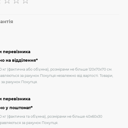
антія
и перевізника
о на відділення*
 кг (фактична або об'ємна), розмірами не більше 120х70х70 см.
авляються за рахунок Покупця незалежно від вартості. Товари,
я за рахунок Покупця.
и перевізника
но у поштомат*
0 кг (фактична та об'ємна), розмірами не більше 40х60х30
дправляються за рахунок Покупця.