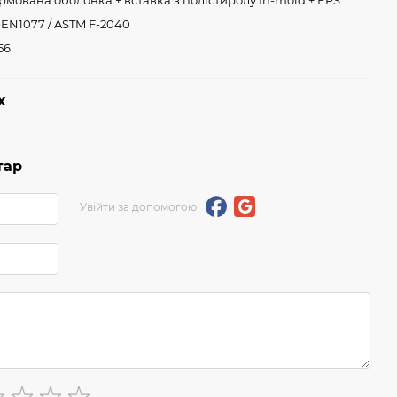
мована оболонка + вставка з полістиролу In-mold + EPS
-EN1077 / ASTM F-2040
56
х
тар
Увійти за допомогою