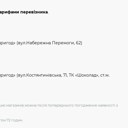
тарифами перевізника
.
пригод» (вул.Набережна Перемоги, 62)
игод» (вул.Костянтинівська, 71, ТК «Шоколад», ст.м.
аших магазинів можна після попереднього погодження наявності з
гом 72 годин.