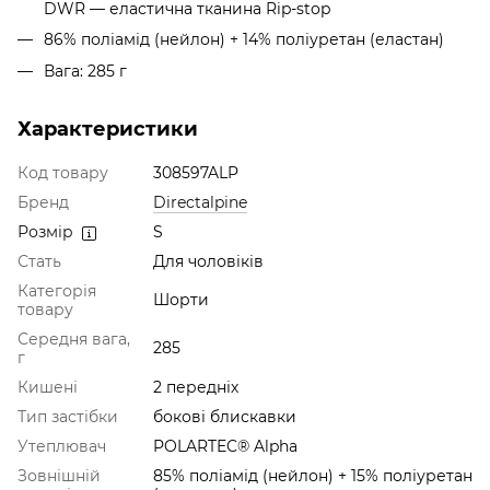
DWR — еластична тканина Rip-stop
86% поліамід (нейлон) + 14% поліуретан (еластан)
Вага: 285 г
Характеристики
Код товару
308597ALP
Бренд
Directalpine
Розмір
S
Стать
Для чоловіків
Категорія
Шорти
товару
Середня вага,
285
г
Кишені
2 передніх
Тип застібки
бокові блискавки
Утеплювач
POLARTEC® Alpha
Зовнішній
85% поліамід (нейлон) + 15% поліуретан