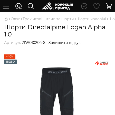
Oдяг
Трекінгові штани та шорти
Шорти чоловічі
Шор
Шорти Directalpine Logan Alpha
1.0
Артикул:
21W010204-S
Залишити відгук
−40%
ВІДЕО