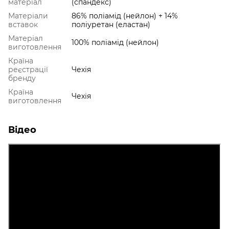
матеріал
(спандекс)
Матеріали
86% поліамід (нейлон) + 14%
вставок
поліуретан (еластан)
Матеріал
100% поліамід (нейлон)
виготовлення
Країна
реєстрації
Чехія
бренду
Країна
Чехія
виготовлення
Відео