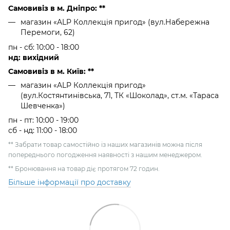
Самовивіз в м. Дніпро: **
магазин «ALP Коллекція пригод» (вул.Набережна
Перемоги, 62)
пн - сб: 10:00 - 18:00
нд: вихідний
Самовивіз в м. Київ: **
магазин «ALP Коллекція пригод»
(вул.Костянтинівська, 71, ТК «Шоколад», ст.м. «Тараса
Шевченка»)
пн - пт: 10:00 - 19:00
сб - нд: 11:00 - 18:00
** Забрати товар самостійно із наших магазинів можна після
попереднього погодження наявності з нашим менеджером.
** Бронювання на товар діє протягом 72 годин.
Більше інформації про доставку