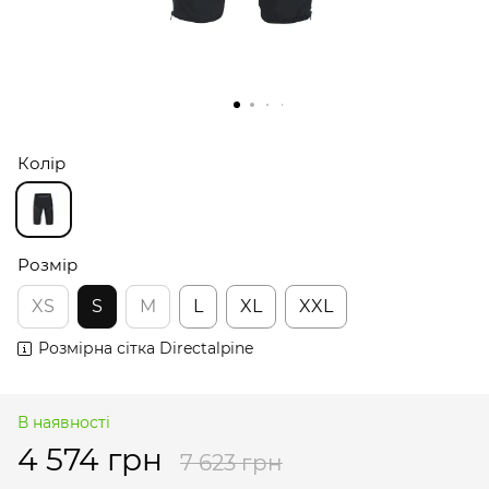
Колір
Розмір
XS
S
M
L
XL
XXL
Розмірна сітка Directalpine
В наявності
4 574 грн
7 623 грн