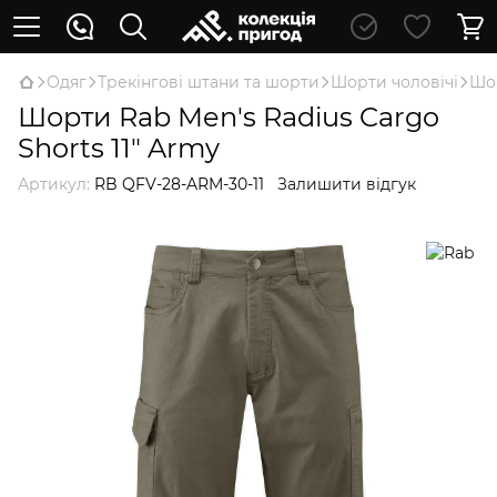
Oдяг
Трекінгові штани та шорти
Шорти чоловічі
Шор
Шорти Rab Men's Radius Cargo
Shorts 11" Army
Артикул:
RB QFV-28-ARM-30-11
Залишити відгук