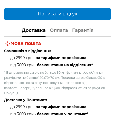
Написати відгук
Доставка
Оплата
Гарантія
Самовивіз з відділення:
до 2999 грн -
за тарифами перевізника
від 3000 грн
-
безкоштовно на відділення*
* Відправлення вагою не більше 30 кг (фактична або об'ємна),
розмірами не більше 120х70х70 см. Посилки вагою більше 30 кг
відправляються за рахунок Покупця незалежно від
вартості. Товари, куплені за акцією, відправляються за рахунок
Покупця.
Доставка у Поштомат:
до 2999 грн -
за тарифами перевізника
від 3000 грн
- безкоштовно у поштомат*