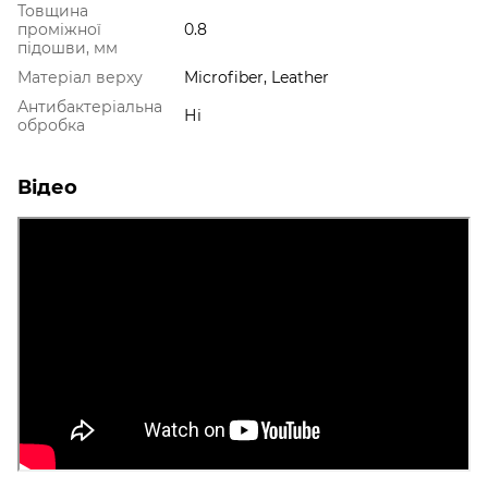
Товщина
проміжної
0.8
підошви, мм
Матеріал верху
Microfiber, Leather
Антибактеріальна
Ні
обробка
Відео