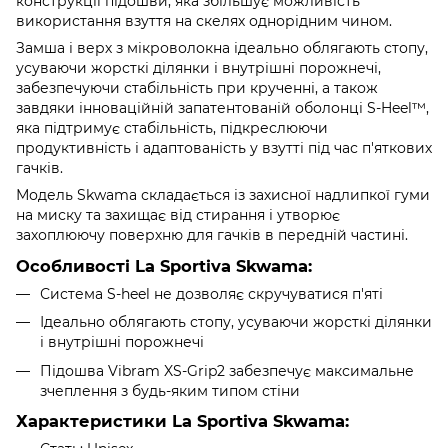
конструкції підошви, яка збільшує можливість
використання взуття на скелях однорідним чином.
Замша і верх з мікроволокна ідеально облягають стопу,
усуваючи жорсткі ділянки і внутрішні порожнечі,
забезпечуючи стабільність при крученні, а також
завдяки інноваційній запатентованій оболонці S-Heel™,
яка підтримує стабільність, підкреслюючи
продуктивність і адаптованість у взутті під час п'яткових
гачків.
Модель Skwama складається із захисної надлипкої гуми
на миску та захищає від стирання і утворює
захоплюючу поверхню для гачків в передній частині.
Особливості Lа Sportiva Skwama:
Система S-heel не дозволяє скручуватися п'яті
Ідеально облягають стопу, усуваючи жорсткі ділянки
і внутрішні порожнечі
Підошва Vibram XS-Grip2 забезпечує максимальне
зчеплення з будь-яким типом стіни
Характеристики Lа Sportiva Skwama: