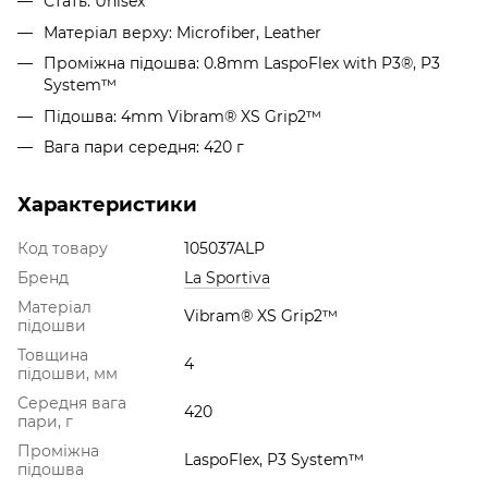
Стать: Unisex
Матеріал верху: Microfiber, Leather
Проміжна підошва: 0.8mm LaspoFlex with P3®, P3
System™
Підошва: 4mm Vibram® XS Grip2™
Вага пари середня: 420 г
Характеристики
Код товару
105037ALP
Бренд
La Sportiva
Матеріал
Vibram® XS Grip2™
підошви
Товщина
4
підошви, мм
Середня вага
420
пари, г
Проміжна
LaspoFlex, P3 System™
підошва