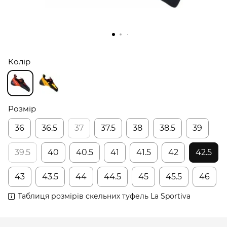
Колір
Розмір
36
36.5
37
37.5
38
38.5
39
39.5
40
40.5
41
41.5
42
42.5
43
43.5
44
44.5
45
45.5
46
Таблиця розмірів скельних туфель La Sportiva