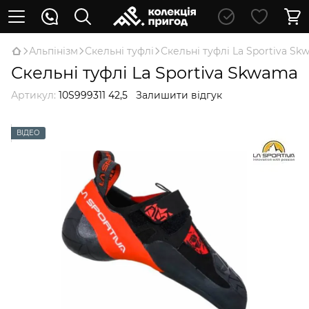
Альпінізм
Скельні туфлі
Скельні туфлі Lа Sportiva S
Скельні туфлі Lа Sportiva Skwama
Артикул:
10S999311 42,5
Залишити відгук
ВІДЕО