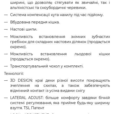
ширині, що дозволяє стягувати як звичайні, так і
альпіністські та сноубордичні черевики.
Система компенсації кута нахилу під час підйому.
Вбудована передня кішка.
Настові шипи.
Можливість встановлення знімних зубчастих
гребінок для складних настових ділянок (продається
окремо).
Можливість встановлення льодової кішки
(продається окремо).
Транспортувальний чохол у комплекті.
Технології:
3D DESIGN: краї деки різної висоти покращують
зчеплення на схилах, а також забезпечують
відмінний контакт із усіма видами снігу
LATERAL ADJUST: більше комфорту завдяки бічній
системі регулювання, яка прийме будь-яку ширину
взуття. TSL Патент