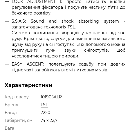
LOCK ADJUSTMENT 1: просто натисніть кнопки
регулювання фіксатора і посуньте частину п'яти до
бажаного розміру.
S.S.A.S: Sound and shock absorbing system -
запатентована технологія TSL.
Система поглинання вібрацій у кріпленні під час
руху. Крім цього, слугує для зменшення загального
шуму від руху на снігоступах. З їх допомогою можна
приглушити гучні звуки снігоступів, щоб
насолодитися тишею природи.
EASY ASCENT: полегшують ходьбу при довгих
підйомах і запобігають втомі литкових м'язів.
Характеристики
Код товару
101905ALP
Бренд
TSL
Вага, г
2220
Габарити, см
74 x 22,7
Вага