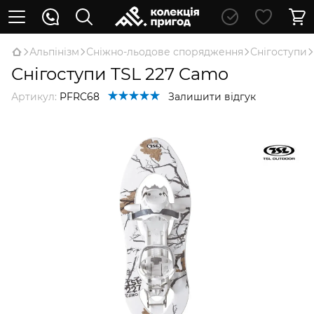
Альпінізм
Сніжно-льодове спорядження
Снігоступи
Снігоступи TSL 227 Camo
Артикул:
PFRC68
Залишити відгук