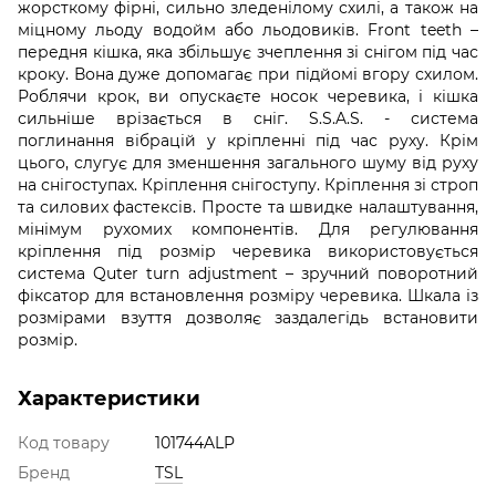
жорсткому фірні, сильно зледенілому схилі, а також на
міцному льоду водойм або льодовиків. Front teeth –
передня кішка, яка збільшує зчеплення зі снігом під час
кроку. Вона дуже допомагає при підйомі вгору схилом.
Роблячи крок, ви опускаєте носок черевика, і кішка
сильніше врізається в сніг. S.S.A.S. - система
поглинання вібрацій у кріпленні під час руху. Крім
цього, слугує для зменшення загального шуму від руху
на снігоступах. Кріплення снігоступу. Кріплення зі строп
та силових фастексів. Просте та швидке налаштування,
мінімум рухомих компонентів. Для регулювання
кріплення під розмір черевика використовується
система Quter turn adjustment – зручний поворотний
фіксатор для встановлення розміру черевика. Шкала із
розмірами взуття дозволяє заздалегідь встановити
розмір.
Характеристики
Код товару
101744ALP
Бренд
TSL