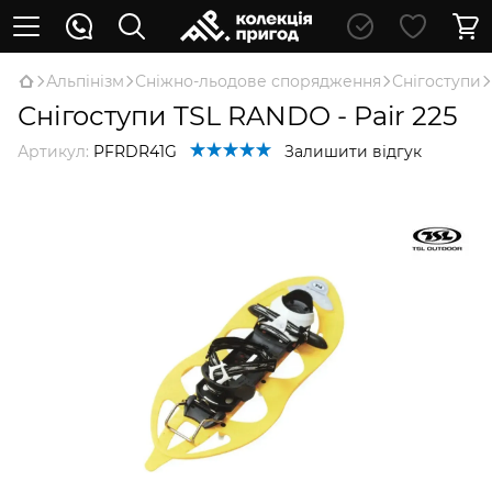
Альпінізм
Сніжно-льодове спорядження
Снігоступи
Снігоступи TSL RANDO - Pair 225
Артикул:
PFRDR41G
Залишити відгук