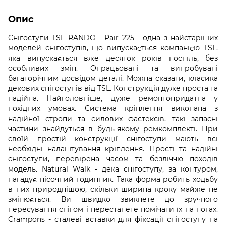
Опис
Снігоступи TSL RANDO - Pair 225 - одна з найстаріших
моделей снігоступів, що випускається компанією TSL,
яка випускається вже десяток років поспіль, без
особливих змін. Опрацьовані та випробувані
багаторічним досвідом деталі. Можна сказати, класика
декових снігоступів від TSL. Конструкція дуже проста та
надійна. Найголовніше, дуже ремонтопридатна у
похідних умовах. Система кріплення виконана з
надійної стропи та силових фастексів, такі запасні
частини знайдуться в будь-якому ремкомплекті. При
своїй простій конструкції снігоступи мають всі
необхідні налаштування кріплення. Прості та надійні
снігоступи, перевірена часом та безліччю походів
модель. Natural Walk - дека снігоступу, за контуром,
нагадує пісочний годинник. Така форма робить ходьбу
в них природнішою, скільки ширина кроку майже не
змінюється. Ви швидко звикнете до зручного
пересування снігом і перестанете помічати їх на ногах.
Crampons - сталеві вставки для фіксації снігоступу на