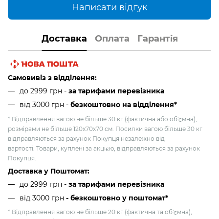
Написати відгук
Доставка
Оплата
Гарантія
Самовивіз з відділення:
до 2999 грн -
за тарифами перевізника
від 3000 грн
-
безкоштовно на відділення*
* Відправлення вагою не більше 30 кг (фактична або об'ємна),
розмірами не більше 120х70х70 см. Посилки вагою більше 30 кг
відправляються за рахунок Покупця незалежно від
вартості. Товари, куплені за акцією, відправляються за рахунок
Покупця.
Доставка у Поштомат:
до 2999 грн -
за тарифами перевізника
від 3000 грн
- безкоштовно у поштомат*
* Відправлення вагою не більше 20 кг (фактична та об'ємна),