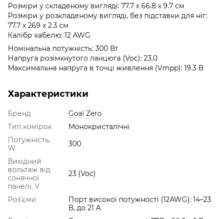
Розміри у складеному вигляді: 77.7 x 66.8 x 9.7 см
Розміри у розкладеному вигляді, без підставки для ніг:
77.7 x 269 x 2.3 см
Калібр кабелю: 12 AWG
Номінальна потужність: 300 Вт
Напруга розімкнутого ланцюга (Voc): 23.0
Максимальна напруга в точці живлення (Vmpp): 19.3 В
Характеристики
Бренд
Goal Zero
Тип комірок
Монокристалічні
Потужність,
300
W
Вихідний
вольтаж від
23 (Voc)
сонячної
панелі, V
Роз'єми
Порт високої потужності (12AWG): 14–23
В, до 21 А