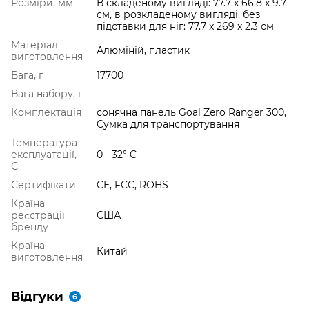
Розміри, мм
В складеному вигляді: 77.7 x 66.8 x 9.7
см, в розкладеному вигляді, без
підставки для ніг: 77.7 x 269 x 2.3 см
Матеріал
Алюміній, пластик
виготовлення
Вага, г
17700
Вага набору, г
—
Комплектація
сонячна панель Goal Zero Ranger 300,
Сумка для транспортування
Температура
експлуатації,
0 - 32° C
С
Сертифікати
CE, FCC, ROHS
Країна
реєстрації
США
бренду
Країна
Китай
виготовлення
Відгуки
6