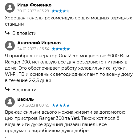
Илья Фоменко
30.01.2023 в 15:29
Хорошая панель, рекомендую её для мощных зарядных
станций
Відповісти
Анатолий Ищенко
24.01.2023 в 16:54
Я приобрел генератор GoalZero мощностью 6000 Вт и
Ranger 300, использую всё для резервного питания в
доме. Это обеспечивает работу холодильника, кухни,
Wi-Fi, ТВ и основных светодиодных ламп по всему дому
в течение 2-2,5 дней.
Відповісти
Василь
16.01.2023 в 09:49
Вражає скільки всього можна живити за допомогою
цих пристроїв Ranger 300 та Yeti. Також хотілося б
відзначити дуже зручний дизайн панелі, все
продумано виробником дуже добре.