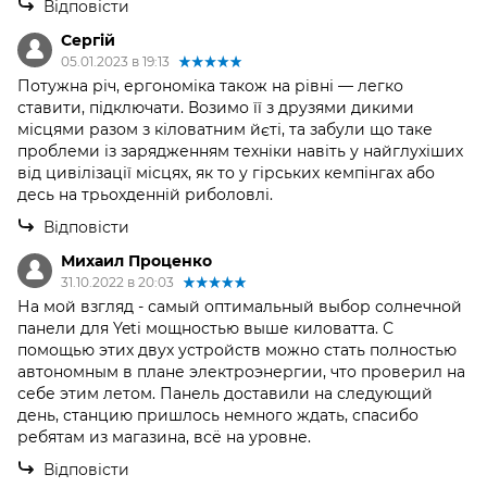
Відповісти
Сергiй
05.01.2023 в 19:13
Потужна річ, ергономіка також на рівні — легко
ставити, підключати. Возимо її з друзями дикими
місцями разом з кіловатним йєті, та забули що таке
проблеми із зарядженням техніки навіть у найглухіших
від цивілізації місцях, як то у гірських кемпінгах або
десь на трьохденній риболовлі.
Відповісти
Михаил Проценко
31.10.2022 в 20:03
На мой взгляд - самый оптимальный выбор солнечной
панели для Yeti мощностью выше киловатта. С
помощью этих двух устройств можно стать полностью
автономным в плане электроэнергии, что проверил на
себе этим летом. Панель доставили на следующий
день, станцию пришлось немного ждать, спасибо
ребятам из магазина, всё на уровне.
Відповісти