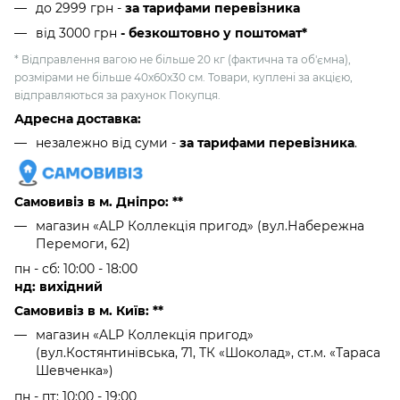
до 2999 грн -
за тарифами перевізника
від 3000 грн
- безкоштовно у поштомат*
* Відправлення вагою не більше 20 кг (фактична та об'ємна),
розмірами не більше 40х60х30 см. Товари, куплені за акцією,
відправляються за рахунок Покупця.
Адресна доставка:
незалежно від суми -
за тарифами перевізника
.
Самовивіз в м. Дніпро: **
магазин «ALP Коллекція пригод» (вул.Набережна
Перемоги, 62)
пн - сб: 10:00 - 18:00
нд: вихідний
Самовивіз в м. Київ: **
магазин «ALP Коллекція пригод»
(вул.Костянтинівська, 71, ТК «Шоколад», ст.м. «Тараса
Шевченка»)
пн - пт: 10:00 - 19:00