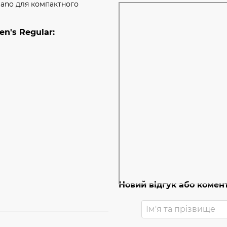
Nano для компактного
n's Regular:
Новий відгук або комен