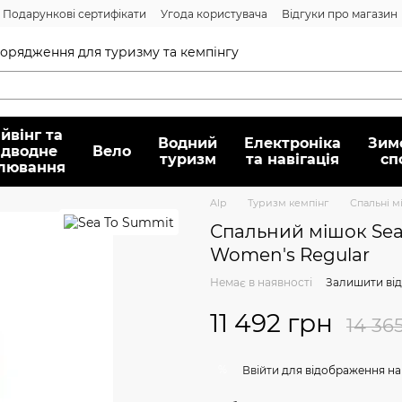
Подарункові сертифікати
Угода користувача
Відгуки про магазин
Договір публічної оферти
спорядження для туризму та кемпінгу
йвінг та
Водний
Електроніка
Зим
ідводне
Вело
туризм
та навігація
сп
лювання
Alp
Туризм кемпінг
Спальні м
Спальний мішок Sea
Women's Regular
Немає в наявності
Залишити від
11 492 грн
14 36
%
Ввійти
для відображення на