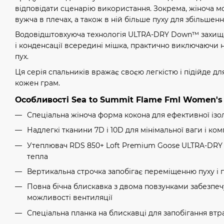
відповідати сценарію використання. Зокрема, жіноча м
вужча в плечах, а також в ній більше пуху для збільшенн
Водовідштовхуюча технологія ULTRA-DRY Down™ захищає
і конденсації всередині мішка, практично виключаючи 
пух.
Ця серія спальників вражає своєю легкістю і підійде д
кожен грам.
Особливості Sea to Summit Flame FmI Women's 
Спеціальна жіноча форма кокона для ефективної ізол
Надлегкі тканини 7D і 10D для мінімальної ваги і ком
Утеплювач RDS 850+ Loft Premium Goose ULTRA-DR
тепла
Вертикальна строчка запобігає переміщенню пуху і п
Повна бічна блискавка з двома повзунками забезпечу
можливості вентиляції
Спеціальна планка на блискавці для запобігання втр