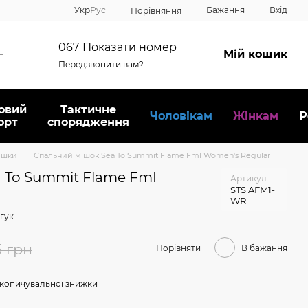
Укр
Рус
Бажання
Вхід
Порівняння
067
Показати номер
Мій кошик
Передзвонити вам?
овий
Тактичне
Чоловікам
Жінкам
Р
орт
спорядження
ішки
Спальний мішок Sea To Summit Flame FmI Women's Regular
 To Summit Flame FmI
Артикул
STS AFM1-
WR
гук
5 грн
Порівняти
В бажання
копичувальної знижки