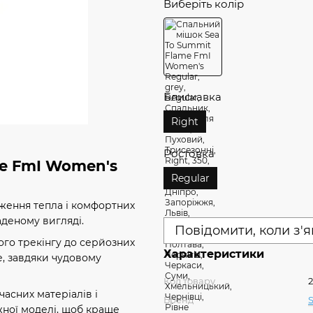
Виберіть колір
Блискавка
Right
Ростовка
me FmI Women's
Regular
еження тепла і комфортних
аденому вигляді.
Повідомити, коли з'
ого трекінгу до серйозних
Характеристики
е, завдяки чудовому
Код товару
асних матеріалів і
Бренд
ної моделі, щоб краще