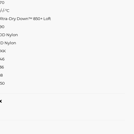
170
/-/-°C
Ultra-Dry Down™ 850+ Loft
190
10D Nylon
7D Nylon
YKK
146
36
88
350
х