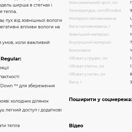
Максимальний зріст, см
одель ширша в стегнах і
Температура, comf/lim/ext
9
я тепла.
Матеріал наповнювача
 пух від зовнішньої вологи
Вага наповнювача, г
негативні впливи вологи на
Зовнішній матеріал
ля умов, коли важливий
Внутрішній матеріал
Блискавки
Обхват у грудях, см
Regular:
Обхват стегон, см
1
яції
Обхват у ногах, см
пактності
Вага, г
Y Down ™ для збереження
Поширити у соцмережа
ояві холодних ділянок
є легкий доступ і додаткові
ати тепла
Відео