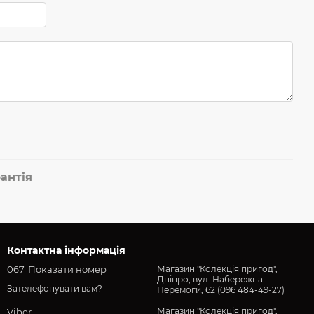
антія
Контактна інформація
067
Показати номер
Магазин "Колекція пригод",
Дніпро, вул. Набережна
Зателефонувати вам?
Перемоги, 62 (096 484-49-27)
Магазин "Колекція пригод",
Viber