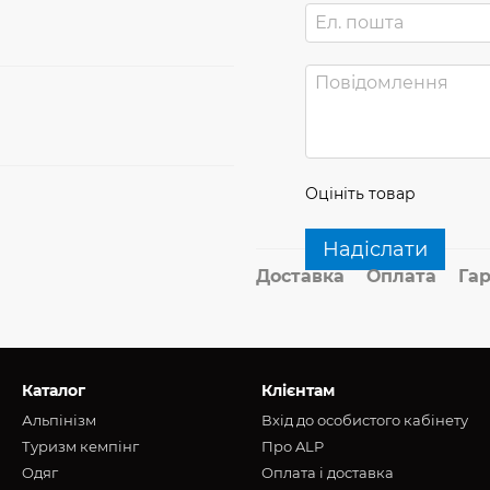
Оцініть товар
Надіслати
Доставка
Оплата
Гар
Каталог
Клієнтам
Альпінізм
Вхід до особистого кабінету
Туризм кемпінг
Про ALP
Oдяг
Оплата і доставка