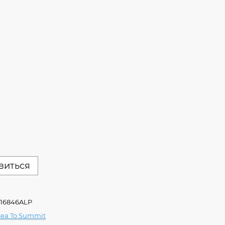
явиться
216846ALP
Sea To Summit