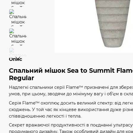
Опис
Спальний мішок Sea to Summit Fla
Regular
Надлегкі спальники серії Flame™ призначені для збер
умов, при цьому, зводячи до мінімуму вагу і об'єм в скл
Серія Flame™ охоплює досить великий спектр: від легк
сходжень. У той час як кінцеве використання дуже різн
співвідношенню легкості і тепла.
Секрет вражаючої продуктивності в поєднанні ультрасуч
продуманого дизайну. Також особливий дизайн для кож