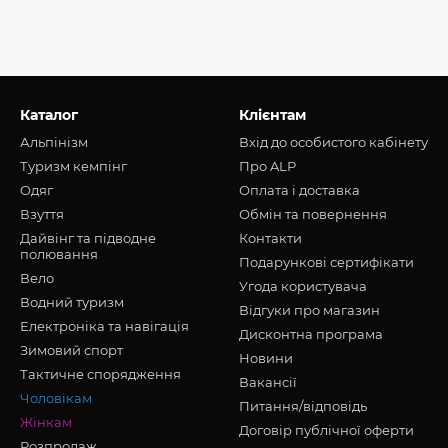
Каталог
Клієнтам
Альпінізм
Вхід до особистого кабінету
Туризм кемпінг
Про ALP
Oдяг
Оплата і доставка
Взуття
Обмін та повернення
Дайвінг та підводне
Контакти
полювання
Подарункові сертифікати
Вело
Угода користувача
Водний туризм
Відгуки про магазин
Електроніка та навігація
Дисконтна програма
Зимовий спорт
Новини
Тактичне спорядження
Вакансії
Чоловікам
Питання/відповідь
Жінкам
Договір публічної оферти
Розпродаж