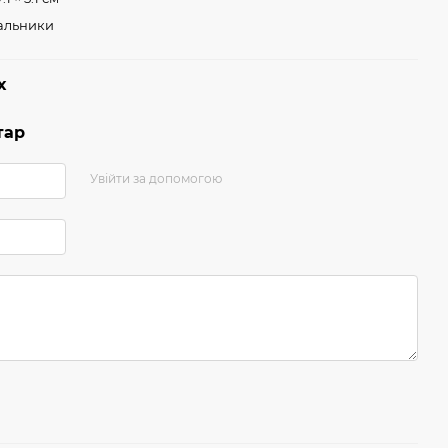
альники
х
тар
Увійти за допомогою