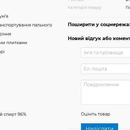
Категорія товару
П
ум’я
Поширити у соцмережа
анспортування пального
ріння
Новий відгук або комен
ними плитками
орі
Оцініть товар
й спирт 96%
Надіслати