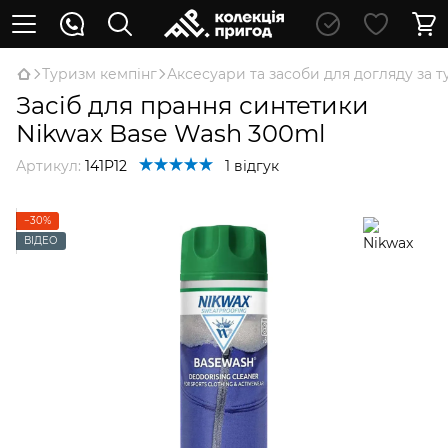
Туризм кемпінг
Аксесуари та засоби для догляду за
Засіб для прання синтетики
Nikwax Base Wash 300ml
Артикул:
141P12
1 відгук
−30%
ВІДЕО