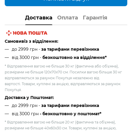
Доставка
Оплата
Гарантія
Самовивіз з відділення:
до 2999 грн -
за тарифами перевізника
від 3000 грн
-
безкоштовно на відділення*
* Відправлення вагою не більше 30 кг (фактична або об'ємна),
розмірами не більше 120х70х70 см. Посилки вагою більше 30 кг
відправляються за рахунок Покупця незалежно від
вартості. Товари, куплені за акцією, відправляються за рахунок
Покупця.
Доставка у Поштомат:
до 2999 грн -
за тарифами перевізника
від 3000 грн
- безкоштовно у поштомат*
* Відправлення вагою не більше 20 кг (фактична та об'ємна),
розмірами не більше 40х60х30 см. Товари, куплені за акцією,