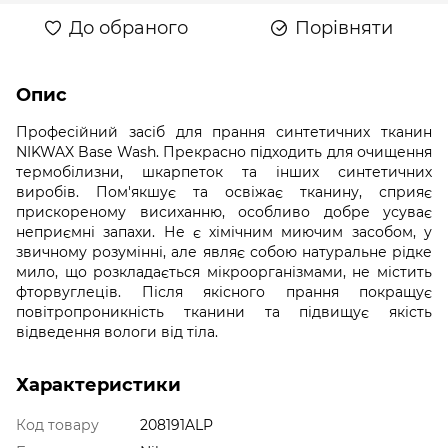
До обраного
Порівняти
Опис
Професійний засіб для прання синтетичних тканин
NIKWAX Base Wash. Прекрасно підходить для очищення
термобілизни, шкарпеток та інших синтетичних
виробів. Пом'якшує та освіжає тканину, сприяє
прискореному висиханню, особливо добре усуває
неприємні запахи. Не є хімічним миючим засобом, у
звичному розумінні, але являє собою натуральне рідке
мило, що розкладається мікроорганізмами, не містить
фторвуглеців. Після якісного прання покращує
повітропроникність тканини та підвищує якість
відведення вологи від тіла.
Характеристики
Код товару
208191ALP