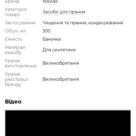
Бренд
Nikwax
Категорія
Засоби для прання
товару
Застосування
Чищення та прання, кондиціювання
Об'єм, мл
300
Ємність
Баночка
Матеріал
Для синтетики
виробу
Країна
Великобританія
виготовлення
Країна
реєстрації
Великобританія
бренду
Відео