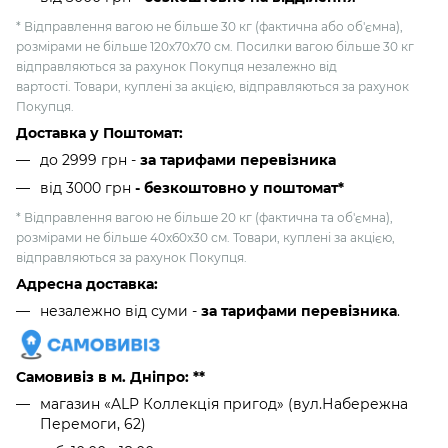
* Відправлення вагою не більше 30 кг (фактична або об'ємна),
розмірами не більше 120х70х70 см. Посилки вагою більше 30 кг
відправляються за рахунок Покупця незалежно від
вартості. Товари, куплені за акцією, відправляються за рахунок
Покупця.
Доставка у Поштомат:
до 2999 грн -
за тарифами перевізника
від 3000 грн
- безкоштовно у поштомат*
* Відправлення вагою не більше 20 кг (фактична та об'ємна),
розмірами не більше 40х60х30 см. Товари, куплені за акцією,
відправляються за рахунок Покупця.
Адресна доставка:
незалежно від суми -
за тарифами перевізника
.
Самовивіз в м. Дніпро: **
магазин «ALP Коллекція пригод» (вул.Набережна
Перемоги, 62)