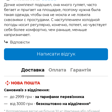
Дочке комплект подошел, она много гуляет, часто
бегает и прыгает на площадке, поэтому нужна была
такая одежда, чтобы она не мокла и не ловила
сквозняки с простудами. С наступлением холодной
погоды носит регулярно, конечно, потеет, но чувствует
себя более комфортно, чем раньше, меньше
капризничает.
Відповісти
Написати відгук
Доставка
Оплата
Гарантія
Самовивіз з відділення:
до 2999 грн -
за тарифами перевізника
від 3000 грн
-
безкоштовно на відділення*
* Відправлення вагою не більше 30 кг (фактична або об'ємна),