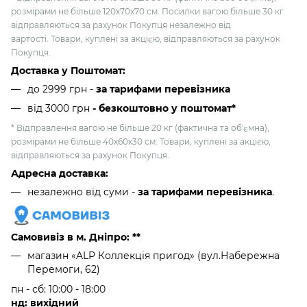
розмірами не більше 120х70х70 см. Посилки вагою більше 30 кг
відправляються за рахунок Покупця незалежно від
вартості. Товари, куплені за акцією, відправляються за рахунок
Покупця.
Доставка у Поштомат:
до 2999 грн -
за тарифами перевізника
від 3000 грн
- безкоштовно у поштомат*
* Відправлення вагою не більше 20 кг (фактична та об'ємна),
розмірами не більше 40х60х30 см. Товари, куплені за акцією,
відправляються за рахунок Покупця.
Адресна доставка:
незалежно від суми -
за тарифами перевізника
.
Самовивіз в м. Дніпро: **
магазин «ALP Коллекція пригод» (вул.Набережна
Перемоги, 62)
пн - сб: 10:00 - 18:00
нд: вихідний