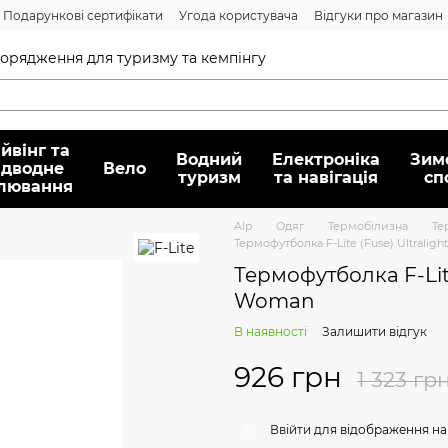
Подарункові сертифікати
Угода користувача
Відгуки про магазин
Договір публічної оферти
спорядження для туризму та кемпінгу
йвінг та
Водний
Електроніка
Зим
ідводне
Вело
туризм
та навігація
сп
лювання
Alp
Oдяг
Термобілизна
Те
Термофутболка F-Lite (Fuse) Ultraligh
Термофутболка F-Lite 
Woman
В наявності
Залишити відгук
926 грн
1 323 гр
%
Ввійти
для відображення на