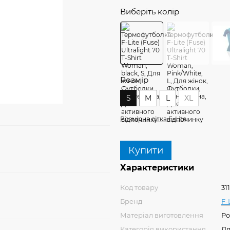
Виберіть колір
Розмір
S
M
L
XL
Розмірна сітка F-Lite
Купити
Характеристики
Код товару
31
Бренд
F-
Матеріал виготовлення
Po
Категорія використання
Дл