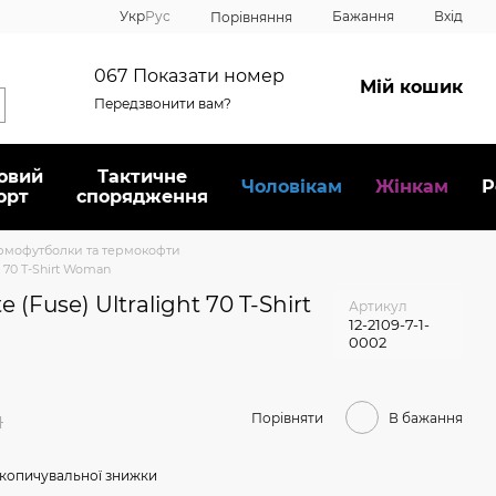
Укр
Рус
Бажання
Вхід
Порівняння
067
Показати номер
Мій кошик
Передзвонити вам?
овий
Тактичне
Чоловікам
Жінкам
Р
орт
спорядження
рмофутболки та термокофти
t 70 T-Shirt Woman
(Fuse) Ultralight 70 T-Shirt
Артикул
12-2109-7-1-
0002
н
Порівняти
В бажання
копичувальної знижки