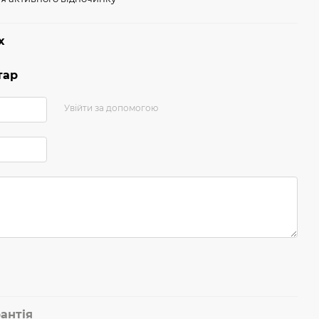
х
тар
Увійти за допомогою
антія