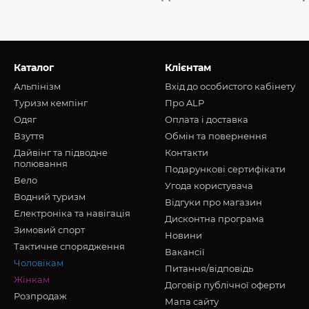
Каталог
Клієнтам
Альпінізм
Вхід до особистого кабінету
Туризм кемпінг
Про ALP
Oдяг
Оплата і доставка
Взуття
Обмін та повернення
Дайвінг та підводне
Контакти
полювання
Подарункові сертифікати
Вело
Угода користувача
Водний туризм
Відгуки про магазин
Електроніка та навігація
Дисконтна програма
Зимовий спорт
Новини
Тактичне спорядження
Вакансії
Чоловікам
Питання/відповідь
Жінкам
Договір публічної оферти
Розпродаж
Мапа сайту