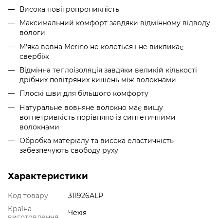
Висока повітропроникність
Максимальний комфорт завдяки відмінному відводу
вологи
М'яка вовна Merino не колеться і не викликає
свербіж
Відмінна теплоізоляція завдяки великій кількості
дрібних повітряних кишень між волокнами
Плоскі шви для більшого комфорту
Натуральне вовняне волокно має вищу
вогнетривкість порівняно із синтетичними
волокнами
Обробка матеріалу та висока еластичність
забезпечують свободу руху
Характеристики
Код товару
311926ALP
Країна
Чехія
виготовлення