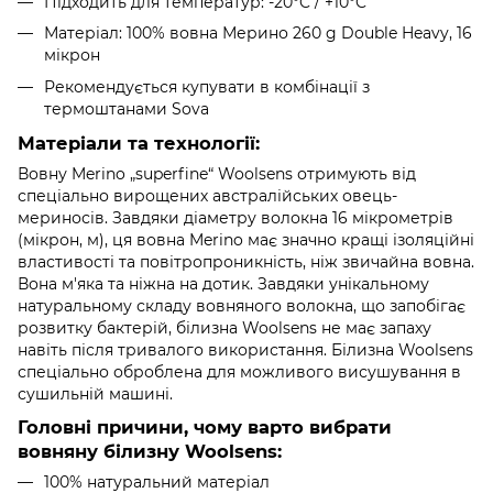
Підходить для температур: -20°C / +10°C
Матеріал: 100% вовна Мерино 260 g Double Heavy, 16
мікрон
Рекомендується купувати в комбінації з
термоштанами Sova
Матеріали та технології:
Вовну Merino „superfine“ Woolsens отримують від
спеціально вирощених австралійських овець-
мериносів. Завдяки діаметру волокна 16 мікрометрів
(мікрон, м), ця вовна Merino має значно кращі ізоляційні
властивості та повітропроникність, ніж звичайна вовна.
Вона м'яка та ніжна на дотик. Завдяки унікальному
натуральному складу вовняного волокна, що запобігає
розвитку бактерій, білизна Woolsens не має запаху
навіть після тривалого використання. Білизна Woolsens
спеціально оброблена для можливого висушування в
сушильній машині.
Головні причини, чому варто вибрати
вовняну білизну Woolsens:
100% натуральний матеріал