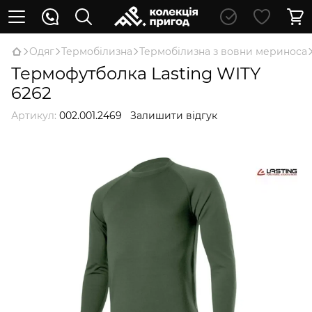
Oдяг
Термобілизна
Термобілизна з вовни мериноса
Термофутболка Lasting WITY
6262
Артикул:
002.001.2469
Залишити відгук