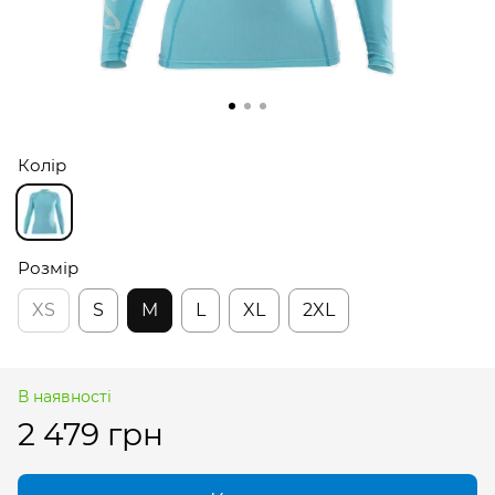
Колір
Розмір
XS
S
M
L
XL
2XL
В наявності
2 479 грн