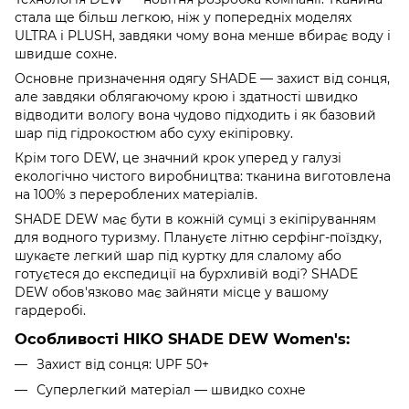
стала ще більш легкою, ніж у попередніх моделях
ULTRA і PLUSH, завдяки чому вона менше вбирає воду і
швидше сохне.
Основне призначення одягу SHADE — захист від сонця,
але завдяки облягаючому крою і здатності швидко
відводити вологу вона чудово підходить і як базовий
шар під гідрокостюм або суху екіпіровку.
Крім того DEW, це значний крок уперед у галузі
екологічно чистого виробництва: тканина виготовлена
на 100% з перероблених матеріалів.
SHADE DEW має бути в кожній сумці з екіпіруванням
для водного туризму. Плануєте літню серфінг-поїздку,
шукаєте легкий шар під куртку для слалому або
готуєтеся до експедиції на бурхливій воді? SHADE
DEW обов'язково має зайняти місце у вашому
гардеробі.
Особливості HIKO SHADE DEW Women's:
Захист від сонця: UPF 50+
Суперлегкий матеріал — швидко сохне