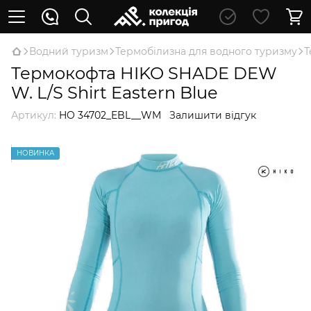
Водний туризм
Термобілизна для водного туризму
Т
Термокофта HIKO SHADE DEW
W. L/S Shirt Eastern Blue
Артикул:
HO 34702_EBL__WM
Залишити відгук
НОВИНКА