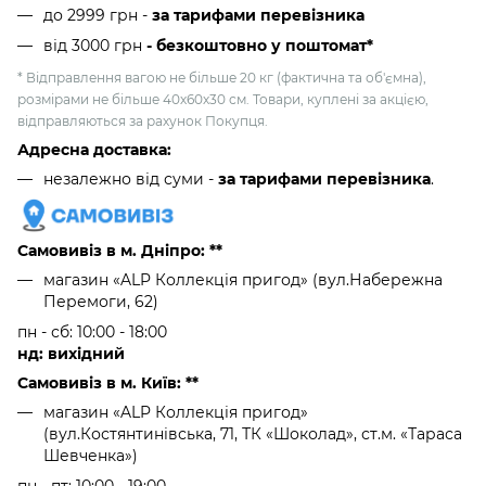
до 2999 грн -
за тарифами перевізника
від 3000 грн
- безкоштовно у поштомат*
* Відправлення вагою не більше 20 кг (фактична та об'ємна),
розмірами не більше 40х60х30 см. Товари, куплені за акцією,
відправляються за рахунок Покупця.
Адресна доставка:
незалежно від суми -
за тарифами перевізника
.
Самовивіз в м. Дніпро: **
магазин «ALP Коллекція пригод» (вул.Набережна
Перемоги, 62)
пн - сб: 10:00 - 18:00
нд: вихідний
Самовивіз в м. Київ: **
магазин «ALP Коллекція пригод»
(вул.Костянтинівська, 71, ТК «Шоколад», ст.м. «Тараса
Шевченка»)