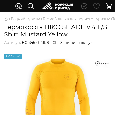
Водний туризм
Термобілизна для водного туризму
Т
Термокофта HIKO SHADE V.4 L/S
Shirt Mustard Yellow
Артикул:
HO 34510_MUS__XL
Залишити відгук
НОВИНКА