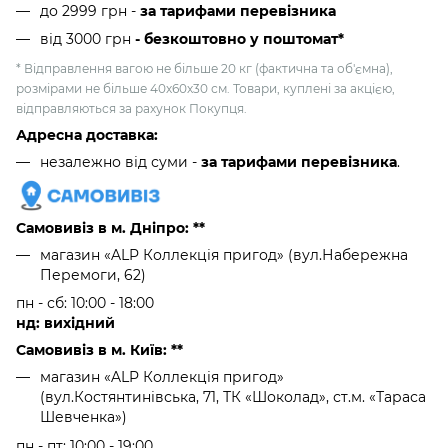
до 2999 грн -
за тарифами перевізника
від 3000 грн
- безкоштовно у поштомат*
* Відправлення вагою не більше 20 кг (фактична та об'ємна),
розмірами не більше 40х60х30 см. Товари, куплені за акцією,
відправляються за рахунок Покупця.
Адресна доставка:
незалежно від суми -
за тарифами перевізника
.
Самовивіз в м. Дніпро: **
магазин «ALP Коллекція пригод» (вул.Набережна
Перемоги, 62)
пн - сб: 10:00 - 18:00
нд: вихідний
Самовивіз в м. Київ: **
магазин «ALP Коллекція пригод»
(вул.Костянтинівська, 71, ТК «Шоколад», ст.м. «Тараса
Шевченка»)
пн - пт: 10:00 - 19:00