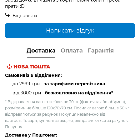
Зараз дочка вилазить з кофти тільки коли її треба
прати :D
Відповісти
Написати відгук
Доставка
Оплата
Гарантія
Самовивіз з відділення:
до 2999 грн -
за тарифами перевізника
від 3000 грн
-
безкоштовно на відділення*
* Відправлення вагою не більше 30 кг (фактична або об'ємна),
розмірами не більше 120х70х70 см. Посилки вагою більше 30 кг
відправляються за рахунок Покупця незалежно від
вартості. Товари, куплені за акцією, відправляються за рахунок
Покупця.
Доставка у Поштомат: