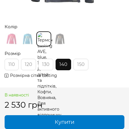
Колір
Розмір
110
120
130
140
150
Розмірна сітка Lasting
В наявності
2 530 грн
Купити