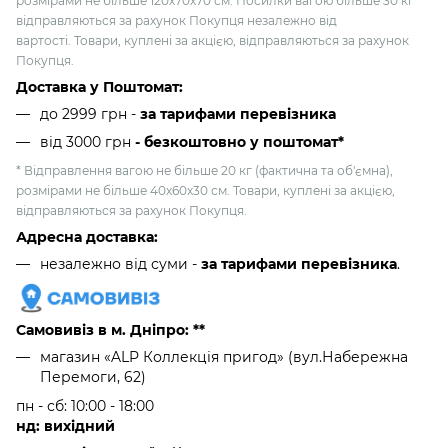
розмірами не більше 120х70х70 см. Посилки вагою більше 30 кг
відправляються за рахунок Покупця незалежно від
вартості. Товари, куплені за акцією, відправляються за рахунок
Покупця.
Доставка у Поштомат:
до 2999 грн -
за тарифами перевізника
від 3000 грн
- безкоштовно у поштомат*
* Відправлення вагою не більше 20 кг (фактична та об'ємна),
розмірами не більше 40х60х30 см. Товари, куплені за акцією,
відправляються за рахунок Покупця.
Адресна доставка:
незалежно від суми -
за тарифами перевізника
.
Самовивіз в м. Дніпро: **
магазин «ALP Коллекція пригод» (вул.Набережна
Перемоги, 62)
пн - сб: 10:00 - 18:00
нд: вихідний