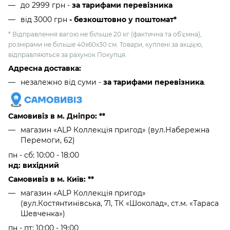
до 2999 грн -
за тарифами перевізника
від 3000 грн
- безкоштовно у поштомат*
* Відправлення вагою не більше 20 кг (фактична та об'ємна),
розмірами не більше 40х60х30 см. Товари, куплені за акцією,
відправляються за рахунок Покупця.
Адресна доставка:
незалежно від суми -
за тарифами перевізника
.
Самовивіз в м. Дніпро: **
магазин «ALP Коллекція пригод» (вул.Набережна
Перемоги, 62)
пн - сб: 10:00 - 18:00
нд: вихідний
Самовивіз в м. Київ: **
магазин «ALP Коллекція пригод»
(вул.Костянтинівська, 71, ТК «Шоколад», ст.м. «Тараса
Шевченка»)
пн - пт: 10:00 - 19:00