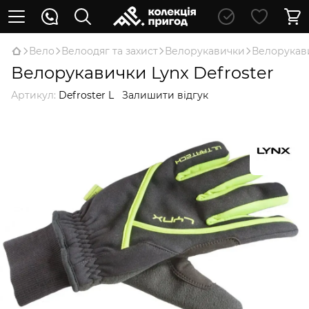
Вело
Велоодяг та захист
Велорукавички
Велорукави
Велорукавички Lynx Defroster
Артикул:
Defroster L
Залишити відгук