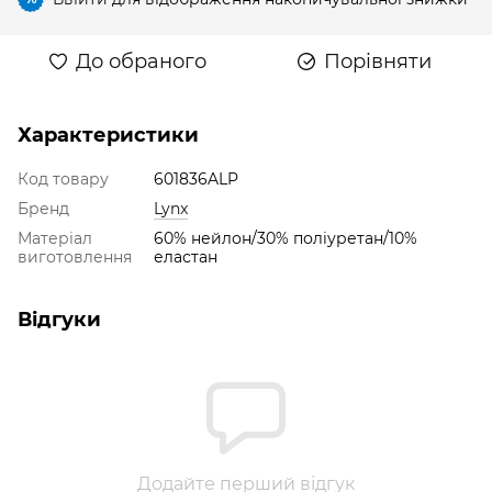
До обраного
Порівняти
Характеристики
Код товару
601836ALP
Бренд
Lynx
Матеріал
60% нейлон/30% полiуретан/10%
виготовлення
еластан
Відгуки
Додайте перший відгук