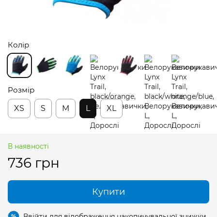
Колір
Розмір
XS
S
M
L
XL
В наявності
736 грн
Купити
Ввійти
для відображення накопичувальної знижки
%