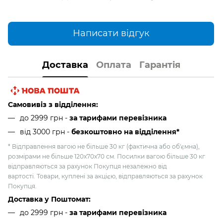
Написати відгук
Доставка
Оплата
Гарантія
Самовивіз з відділення:
до 2999 грн -
за тарифами перевізника
від 3000 грн
-
безкоштовно на відділення*
* Відправлення вагою не більше 30 кг (фактична або об'ємна),
розмірами не більше 120х70х70 см. Посилки вагою більше 30 кг
відправляються за рахунок Покупця незалежно від
вартості. Товари, куплені за акцією, відправляються за рахунок
Покупця.
Доставка у Поштомат:
до 2999 грн -
за тарифами перевізника