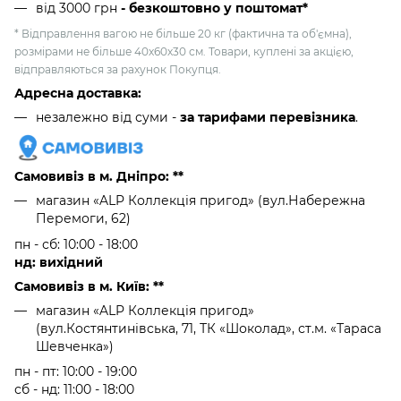
від 3000 грн
- безкоштовно у поштомат*
* Відправлення вагою не більше 20 кг (фактична та об'ємна),
розмірами не більше 40х60х30 см. Товари, куплені за акцією,
відправляються за рахунок Покупця.
Адресна доставка:
незалежно від суми -
за тарифами перевізника
.
Самовивіз в м. Дніпро: **
магазин «ALP Коллекція пригод» (вул.Набережна
Перемоги, 62)
пн - сб: 10:00 - 18:00
нд: вихідний
Самовивіз в м. Київ: **
магазин «ALP Коллекція пригод»
(вул.Костянтинівська, 71, ТК «Шоколад», ст.м. «Тараса
Шевченка»)
пн - пт: 10:00 - 19:00
сб - нд: 11:00 - 18:00