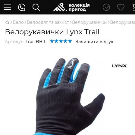
Вело
Велоодяг та захист
Велорукавички
Велорукави
Велорукавички Lynx Trail
Артикул:
Trail BB L
Залишити відгук