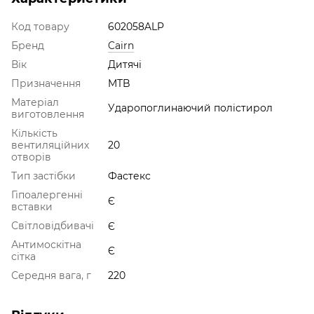
Код товару
602058ALP
Бренд
Cairn
Вік
Дитячі
Призначення
MTB
Матеріал
Ударопоглинаючий полістирол
виготовлення
Кількість
вентиляційних
20
отворів
Тип застібки
Фастекс
Гіпоалергенні
Є
вставки
Світловідбивачі
Є
Антимоскітна
Є
сітка
Середня вага, г
220