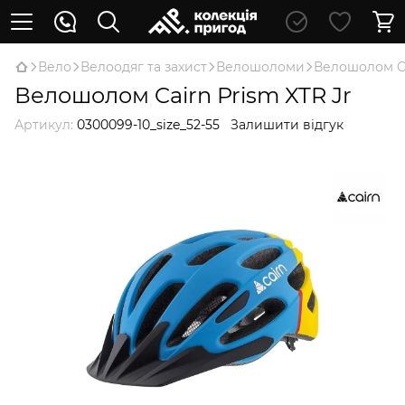
Вело
Велоодяг та захист
Велошоломи
Велошолом Ca
Велошолом Cairn Prism XTR Jr
Артикул:
0300099-10_size_52-55
Залишити відгук