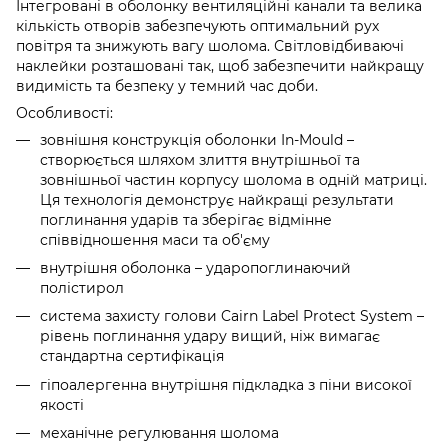
Інтегровані в оболонку вентиляційні канали та велика
кількість отворів забезпечують оптимальний рух
повітря та знижують вагу шолома. Світловідбиваючі
наклейки розташовані так, щоб забезпечити найкращу
видимість та безпеку у темний час доби.
Особливості:
зовнішня конструкція оболонки In-Mould –
створюється шляхом злиття внутрішньої та
зовнішньої частин корпусу шолома в одній матриці.
Ця технологія демонструє найкращі результати
поглинання ударів та зберігає відмінне
співвідношення маси та об'єму
внутрішня оболонка – ударопоглинаючий
полістирол
система захисту голови Cairn Label Protect System –
рівень поглинання удару вищий, ніж вимагає
стандартна сертифікація
гіпоалергенна внутрішня підкладка з піни високої
якості
механічне регулювання шолома