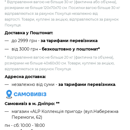
* Відправлення вагою не більше 30 кг (фактична або об'ємна),
розмірами не більше 120х70х70 см. Посилки вагою більше 30 кг
відправляються за рахунок Покупця незалежно від
вартості. Товари, куплені за акцією, відправляються за рахунок
Покупця.
Доставка у Поштомат:
до 2999 грн -
за тарифами перевізника
від 3000 грн
- безкоштовно у поштомат*
* Відправлення вагою не більше 20 кг (фактична та об'ємна),
розмірами не більше 40х60х30 см. Товари, куплені за акцією,
відправляються за рахунок Покупця.
Адресна доставка:
незалежно від суми -
за тарифами перевізника
.
Самовивіз в м. Дніпро: **
магазин «ALP Коллекція пригод» (вул.Набережна
Перемоги, 62)
пн - сб: 10:00 - 18:00