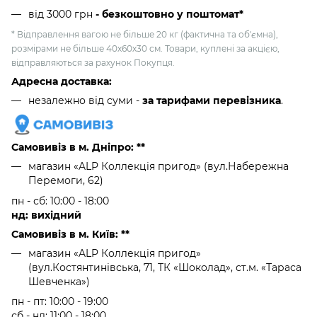
від 3000 грн
- безкоштовно у поштомат*
* Відправлення вагою не більше 20 кг (фактична та об'ємна),
розмірами не більше 40х60х30 см. Товари, куплені за акцією,
відправляються за рахунок Покупця.
Адресна доставка:
незалежно від суми -
за тарифами перевізника
.
Самовивіз в м. Дніпро: **
магазин «ALP Коллекція пригод» (вул.Набережна
Перемоги, 62)
пн - сб: 10:00 - 18:00
нд: вихідний
Самовивіз в м. Київ: **
магазин «ALP Коллекція пригод»
(вул.Костянтинівська, 71, ТК «Шоколад», ст.м. «Тараса
Шевченка»)
пн - пт: 10:00 - 19:00
сб - нд: 11:00 - 18:00