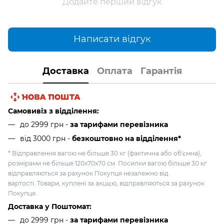
Додайте перший відгук
Написати відгук
Доставка
Оплата
Гарантія
Самовивіз з відділення:
до 2999 грн -
за тарифами перевізника
від 3000 грн
-
безкоштовно на відділення*
* Відправлення вагою не більше 30 кг (фактична або об'ємна),
розмірами не більше 120х70х70 см. Посилки вагою більше 30 кг
відправляються за рахунок Покупця незалежно від
вартості. Товари, куплені за акцією, відправляються за рахунок
Покупця.
Доставка у Поштомат:
до 2999 грн -
за тарифами перевізника