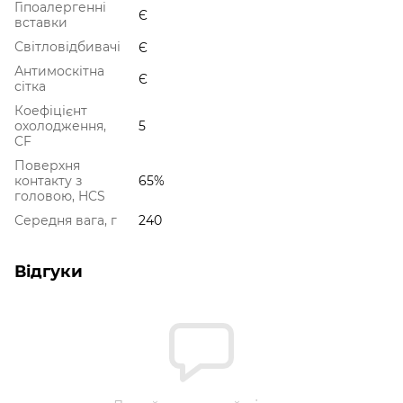
Гіпоалергенні
Є
вставки
Світловідбивачі
Є
Антимоскітна
Є
сітка
Коефіцієнт
охолодження,
5
CF
Поверхня
контакту з
65%
головою, HCS
Середня вага, г
240
Відгуки