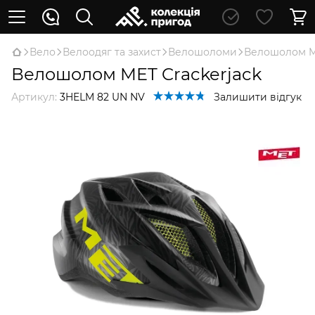
Вело
Велоодяг та захист
Велошоломи
Велошолом ME
Велошолом MET Crackerjack
Артикул:
3HELM 82 UN NV
Залишити відгук