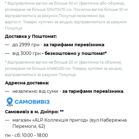
* Відправлення вагою не більше 30 кг (фактична або об'ємна),
розмірами не більше 120х70х70 см. Посилки вагою більше 30 кг
відправляються за рахунок Покупця незалежно від
вартості. Товари, куплені за акцією, відправляються за рахунок
Покупця.
Доставка у Поштомат:
до 2999 грн -
за тарифами перевізника
від 3000 грн
- безкоштовно у поштомат*
* Відправлення вагою не більше 20 кг (фактична та об'ємна),
розмірами не більше 40х60х30 см. Товари, куплені за акцією,
відправляються за рахунок Покупця.
Адресна доставка:
незалежно від суми -
за тарифами перевізника
.
Самовивіз в м. Дніпро: **
магазин «ALP Коллекція пригод» (вул.Набережна
Перемоги, 62)
пн - сб: 10:00 - 18:00