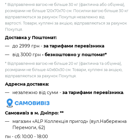
* Відправлення вагою не більше 30 кг (фактична або об'ємна),
розмірами не більше 120х70х70 см. Посилки вагою більше 30 кг
відправляються за рахунок Покупця незалежно від
вартості. Товари, куплені за акцією, відправляються за рахунок
Покупця.
Доставка у Поштомат:
до 2999 грн -
за тарифами перевізника
від 3000 грн
- безкоштовно у поштомат*
* Відправлення вагою не більше 20 кг (фактична та об'ємна),
розмірами не більше 40х60х30 см. Товари, куплені за акцією,
відправляються за рахунок Покупця.
Адресна доставка:
незалежно від суми -
за тарифами перевізника
.
Самовивіз в м. Дніпро: **
магазин «ALP Коллекція пригод» (вул.Набережна
Перемоги, 62)
пн - сб: 10:00 - 18:00