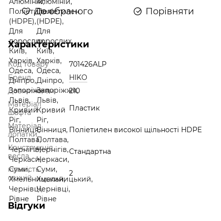
До обраного
Порівняти
Характеристики
Код товару
701426ALP
Бренд
HIKO
Довжина, см
210
Матеріал
Пластик
шафта
Матеріал
Поліетилен високої щільності HDPE
лопатки
Конструкція
Стандартна
весла
кількість
2
секцій
Відгуки