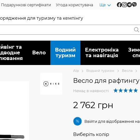
Подарункові сертифікати
Угода користувача
Ще
спорядження для туризму та кемпінгу
йвінг та
Водний
Електроніка
Зим
ідводне
Вело
туризм
та навігація
сп
лювання
Alp
Водний туризм
Весла
Весло для рафтингу 
Немає в наявності
2 762 грн
%
Ввійти
для відображення на
Виберіть колір