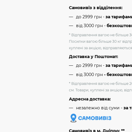
Самовивіз з відділення:
до 2999 грн -
за тарифам
від 3000 грн
-
безкоштовн
* Відправлення вагою не більше 30
Посилки вагою більше 30 кг відпр
куплені за акцією, відправляютьс
Доставка у Поштомат:
до 2999 грн -
за тарифам
від 3000 грн
- безкоштов
* Відправлення вагою не більше 2
см. Товари, куплені за акцією, ві
Адресна доставка:
незалежно від суми -
за 
Самовивіз в м. Дніпро: **