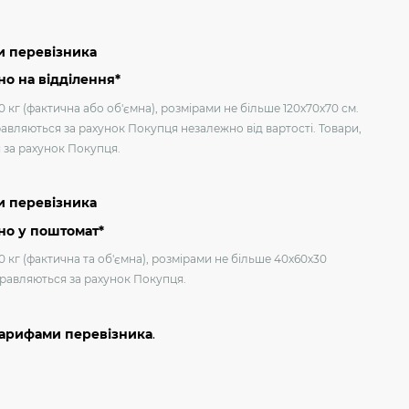
и перевізника
о на відділення*
 кг (фактична або об'ємна), розмірами не більше 120х70х70 см.
авляються за рахунок Покупця незалежно від вартості. Товари,
я за рахунок Покупця.
и перевізника
но у поштомат*
0 кг (фактична та об'ємна), розмірами не більше 40х60х30
дправляються за рахунок Покупця.
тарифами перевізника
.