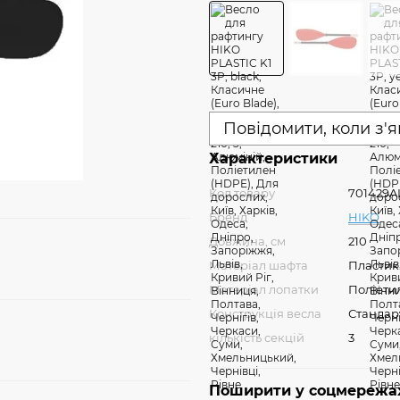
Повідомити, коли з'
Характеристики
Код товару
701429A
Бренд
HIKO
Довжина, см
210
Матеріал шафта
Пластик
Матеріал лопатки
Поліети
Конструкція весла
Стандар
кількість секцій
3
Поширити у соцмережа