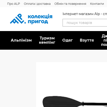
Перейти до основного контенту
Про ALP
Оплата і доставка
Обмін та повернення
Контакти
Інтернет-магазин Alp - 
Да
Туризм
Альпінізм
Oдяг
Взуття
п
кемпінг
по