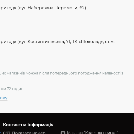
пригод» (вул.Набережна Перемоги, 62)
игод» (вул.Костянтинівська, 71, ТК «Шоколад», ст.м.
аших магазинів можна після попереднього погодження наявності з
гом 72 годин.
авку
Контактна інформація
067
Показати номер
Магазин "Колекція пригод",