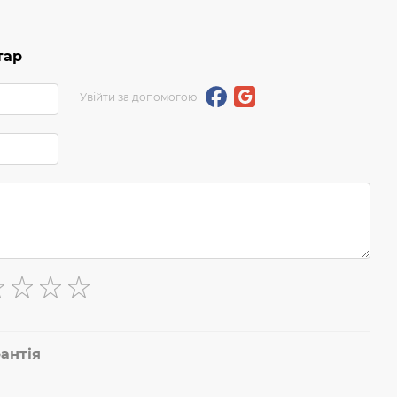
тар
Увійти за допомогою
антія