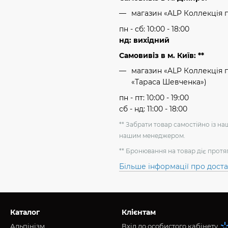
магазин «ALP Коллекція 
пн - сб: 10:00 - 18:00
нд: вихідний
Самовивіз в м. Київ: **
магазин «ALP Коллекція пр
«Тараса Шевченка»)
пн - пт: 10:00 - 19:00
сб - нд: 11:00 - 18:00
** Забрати товар самостійно із н
нашим менеджером.
** Бронювання на товар діє протя
Більше інформації про дост
Каталог
Клієнтам
Альпінізм
Вхід до особистого кабінету