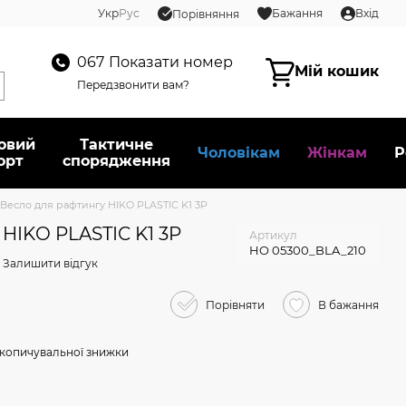
Укр
Рус
Бажання
Вхід
Порівняння
067
Показати номер
Мій кошик
Передзвонити вам?
овий
Тактичне
Чоловікам
Жінкам
Р
орт
спорядження
Весло для рафтингу HIKO PLASTIC K1 3P
HIKO PLASTIC K1 3P
Артикул
HO 05300_BLA_210
Залишити відгук
Порівняти
В бажання
копичувальної знижки