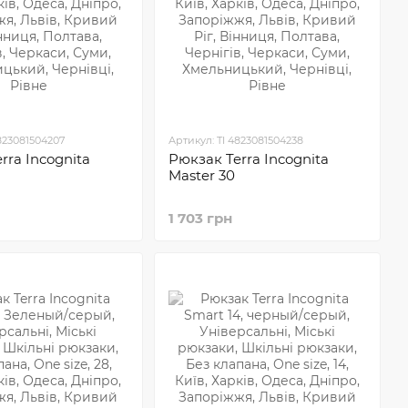
823081504207
Артикул: TI 4823081504238
rra Incognita
Рюкзак Terra Incognita
Master 30
1 703 грн