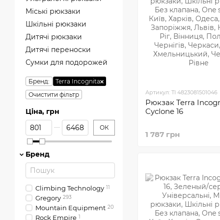
Міські рюкзаки
Шкільні рюкзаки
Дитячі рюкзаки
Дитячі переноски
Сумки для подорожей
Бренд:
Terra Incognita
Артикул: TI 4823081501046
Очистити фільтр
Рюкзак Terra Incogn
Cyclone 16
Ціна, грн
Від Ціна, грн
До Ціна, грн
ОК
1 787 грн
Бренд
Climbing Technology
11
Gregory
293
Mountain Equipment
20
Rock Empire
1