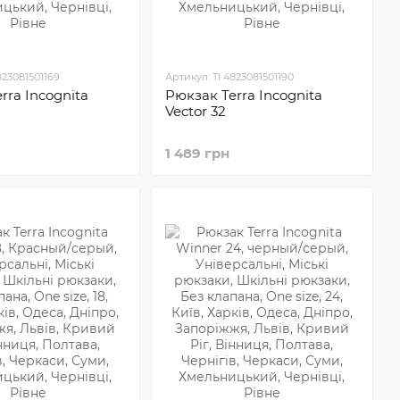
823081501169
Артикул: TI 4823081501190
rra Incognita
Рюкзак Terra Incognita
Vector 32
1 489 грн