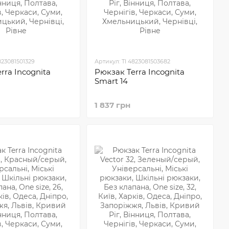
823081501329
Артикул: TI 4823081503682
rra Incognita
Рюкзак Terra Incognita
Smart 14
1 837 грн