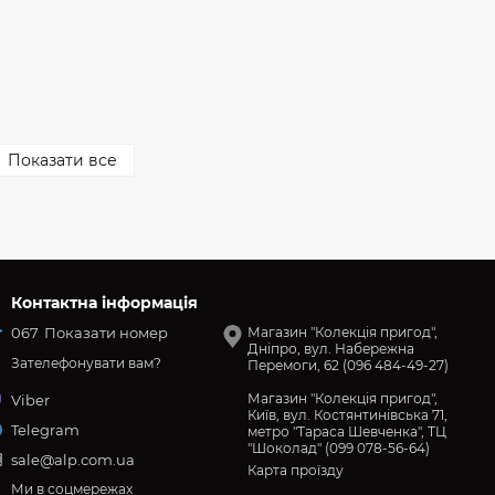
Показати все
Контактна інформація
067
Показати номер
Магазин "Колекція пригод",
Дніпро, вул. Набережна
Зателефонувати вам?
Перемоги, 62 (096 484-49-27)
Магазин "Колекція пригод",
Viber
Київ, вул. Костянтинівська 71,
Telegram
метро "Тараса Шевченка", ТЦ
"Шоколад" (099 078-56-64)
sale@alp.com.ua
Карта проїзду
Ми в соцмережах