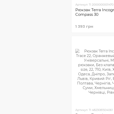
Артикул: TI 2000000001470
Рюкзак Terra Incogn
Compass 30
1 393 грн
Артикул: TI 4823081504061