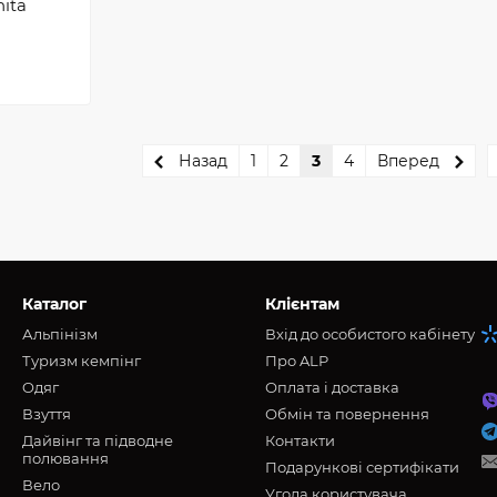
ita
Назад
1
2
3
4
Вперед
Каталог
Клієнтам
Альпінізм
Вхід до особистого кабінету
Туризм кемпінг
Про ALP
Oдяг
Оплата і доставка
Взуття
Обмін та повернення
Дайвінг та підводне
Контакти
полювання
Подарункові сертифікати
Вело
Угода користувача