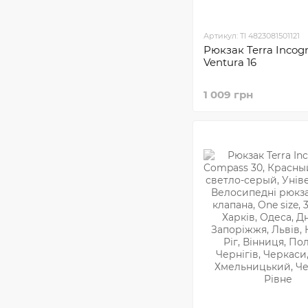
L/XL
0
XL
0
Артикул: TI 4823081501121
Рюкзак Terra Incogn
Ventura 16
1 009 грн