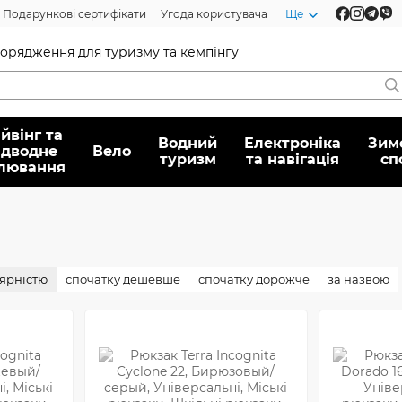
Подарункові сертифікати
Угода користувача
Ще
спорядження для туризму та кемпінгу
йвінг та
Водний
Електроніка
Зим
ідводне
Вело
туризм
та навігація
сп
лювання
лярністю
спочатку дешевше
спочатку дорожче
за назвою