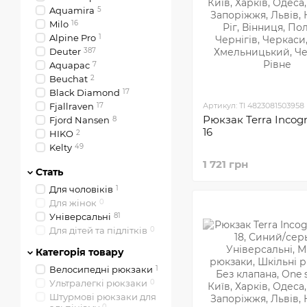
Aquamira
5
Milo
16
Alpine Pro
1
Deuter
387
Aquapac
7
Beuchat
2
Black Diamond
17
Fjallraven
17
Артикул: TI 4823081503958
Рюкзак Terra Incogn
Fjord Nansen
8
16
HIKO
2
Kelty
49
Lifeventure
1
1 721 грн
Стать
Lowe Alpine
35
Marmot
14
Для чоловіків
1
Osprey
422
Для жінок
0
Petzl
2
Універсальні
81
Pinguin
46
Для дітей та підлітків
0
Salewa
32
Категорія товару
Sea To Summit
10
Велосипедні рюкзаки
1
Sierra Designs
9
Ультралегкі рюкзаки
0
Sourсe
3
Штурмові рюкзаки для
Tatonka
110
0