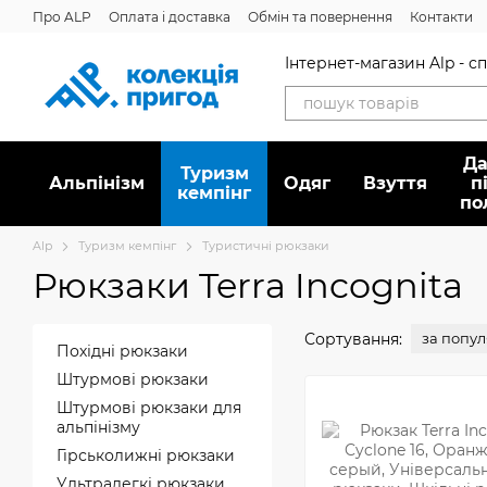
Перейти до основного контенту
Про ALP
Оплата і доставка
Обмін та повернення
Контакти
Інтернет-магазин Alp - 
Да
Туризм
Альпінізм
Oдяг
Взуття
п
кемпінг
по
Alp
Туризм кемпінг
Туристичні рюкзаки
Рюкзаки Terra Incognita
Сортування:
за попу
Похідні рюкзаки
Штурмові рюкзаки
Штурмові рюкзаки для
альпінізму
Гірськолижні рюкзаки
Ультралегкі рюкзаки