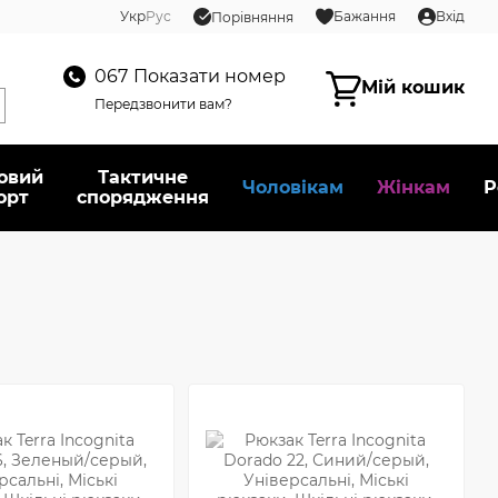
Укр
Рус
Бажання
Вхід
Порівняння
067
Показати номер
Мій кошик
Передзвонити вам?
овий
Тактичне
Чоловікам
Жінкам
Р
орт
спорядження