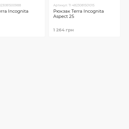
4823081500988
Артикул: TI 4823081501015
rra Incognita
Рюкзак Terra Incognita
Aspect 25
1 264 грн