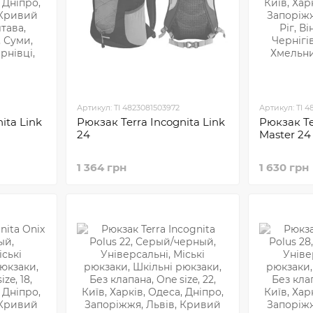
Артикул: TI 4823081503972
Артикул: TI 4
ita Link
Рюкзак Terra Incognita Link
Рюкзак Te
24
Master 24
1 364 грн
1 630 грн