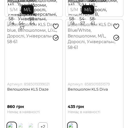
Розмір
Розмір
S/M
M/L
S/M
M/L
Артикул: 8585019399021
Артикул: 8585019351579
Велошолом KLS Daze
Велошолом KLS Diva
860 грн
435 грн
Немає в наявності
Немає в наявності
+2