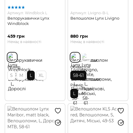
Артикул: Windblock L
Артикул: Livigno-B-L
Велорукавички Lynx
Велошолом Lynx Livigno
Windblock
459 грн
880 грн
Немає в наявності
Немає в наявності
Розмір
Обхват, см
S
M
L
XL
58-61
Розмір
L