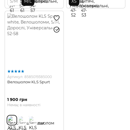
S/M
M/L
XS
Артикул: 8585019385000
Велошолом KLS Spurt
1 900 грн
Немає в наявності
Обхват, см