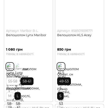
Артикул: Maribor-B-L
Артикул: 8585019395771
Велошолом Lynx Maribor
Велошолом KLS Acey
1 080 грн
850 грн
Немає в наявності
Немає в наявності
Обхват, см
Обхват, см
55-58
58-61
49-53
Розмір
Розмір
M
L
S