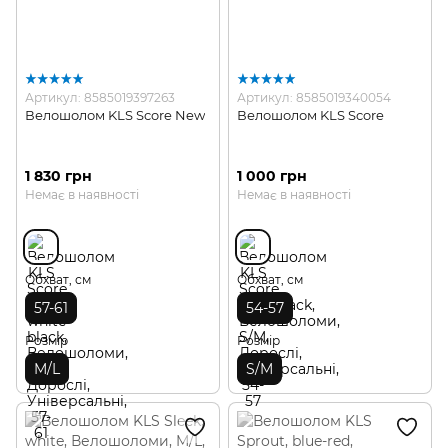
Артикул: 8585019397263
Артикул: 8585019340054
Велошолом KLS Score New
Велошолом KLS Score
1 830 грн
1 000 грн
Немає в наявності
Немає в наявності
Обхват, см
Обхват, см
57-61
54-57
Розмір
Розмір
M/L
S/M