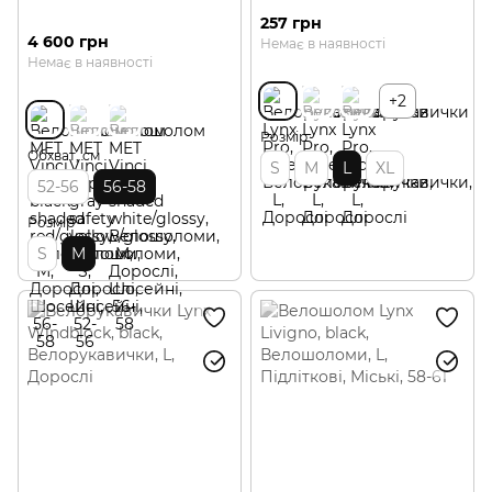
257 грн
4 600 грн
Немає в наявності
Немає в наявності
+2
Розмір
Обхват, см
S
M
L
XL
52-56
56-58
Розмір
S
M