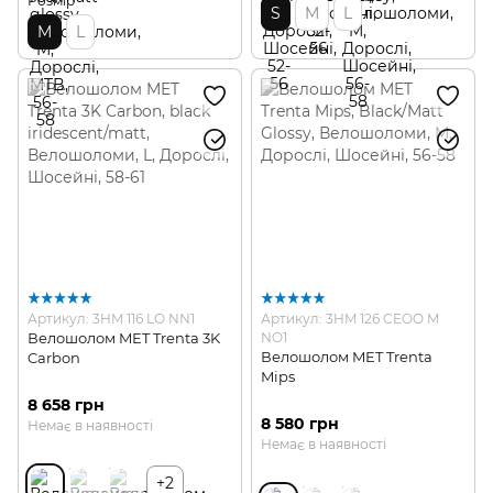
Розмір
S
M
L
M
L
Артикул: 3HM 116 LO NN1
Артикул: 3HM 126 CEOO M
Велошолом MET Trenta 3K
NO1
Велошолом MET Trenta
Carbon
Mips
8 658 грн
8 580 грн
Немає в наявності
Немає в наявності
+2