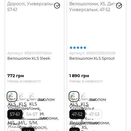
Артикул: 8585019372604
Артикул: 8585053800026
Велошолом KLS Sleek
Велошолом KLS Sprout
772 грн
1 890 грн
Немає в наявності
Немає в наявності
Обхват, см
Обхват, см
57-61
54-57
47-52
47-53
Розмір
Розмір