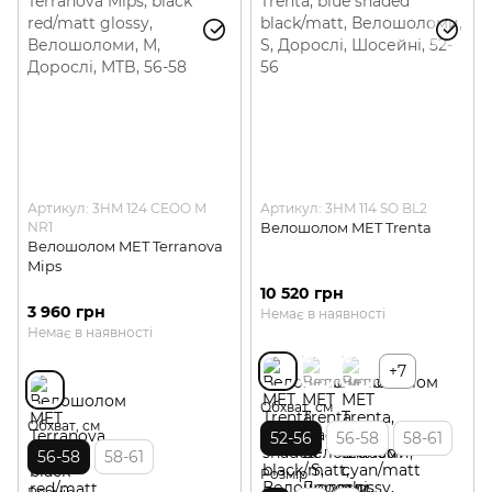
Артикул: 3HM 124 CEOO M
Артикул: 3HM 114 SO BL2
NR1
Велошолом MET Trenta
Велошолом MET Terranova
Mips
10 520 грн
3 960 грн
Немає в наявності
Немає в наявності
+7
Обхват, см
Обхват, см
52-56
56-58
58-61
56-58
58-61
Розмір