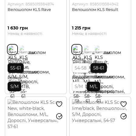
Артикул: 8585019384874
Артикул: 8585019384942
Велошолом KLS Rave
Велошолом KLS Result
1 630 грн
1 215 грн
Немає в наявності
Немає в наявності
Обхват, см
Обхват, см
55-61
54-58
58-61
Розмір
Розмір
S/M
S/M
M/L