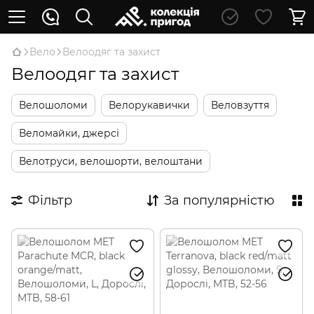
Вело
Велоодяг та захист
Велоодяг та захист
Велошоломи
Велорукавички
Веловзуття
Веломайки, джерсі
Велотруси, велошорти, велоштани
Фільтр
За популярністю