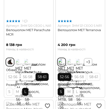
1
Артикул: 3HM 120 CEOO L NA1
Артикул: 3HM 121 CEOO S NR1
Велошолом MET Parachute
Велошолом MET Terranova
MCR
8 138 грн
4 200 грн
Немає в наявності
Немає в наявності
+3
Обхват, см
Обхват, см
52-56
56-58
58-61
52-56
56-58
58-61
Розмір
Розмір
S
M
L
S
M
L