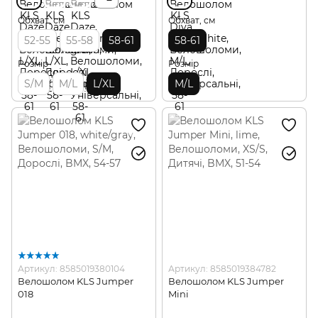
Обхват, см
Обхват, см
52-55
55-58
58-61
58-61
Розмір
Розмір
S/M
M/L
L/XL
M/L
Артикул: 8585019380104
Артикул: 8585019384782
Велошолом KLS Jumper
Велошолом KLS Jumper
018
Mini