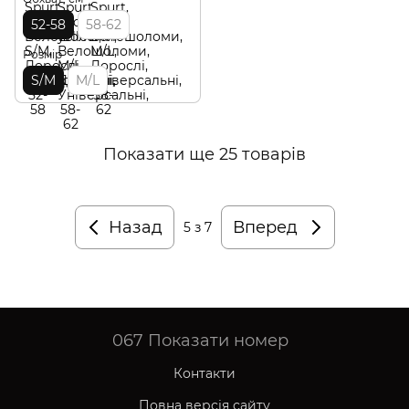
52-58
58-62
Розмір
S/M
M/L
Показати ще 25 товарів
Назад
Вперед
5
з 7
067
Показати номер
Контакти
Повна версія сайту