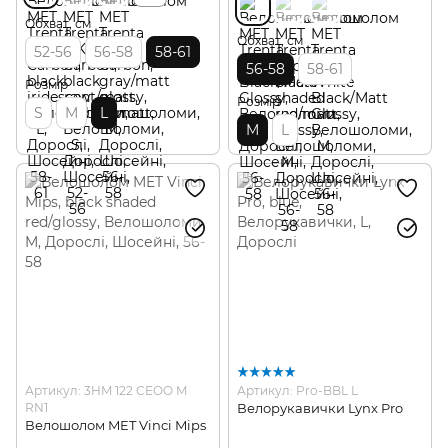
Обхват, см
Обхват, см
52-56
56-58
58-61
56-58
58-61
Розмір
Розмір
S
M
L
M
L
Артикул: 3HM 122 CEOO M
Артикул: Pro-BBL L
RN1
Велорукавички Lynx Pro
Велошолом MET Vinci Mips