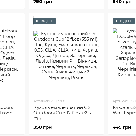
790 грн
840 грн
ВІДЕО
ВІДЕО
Артикул: GSI 13208
Артикул: GSI
tdoors
Кухоль емальований GSI
Кухоль GS
 Troop
Outdoors Cup 12 fl.oz (355
Wall Espr
ml)
350 грн
445 грн