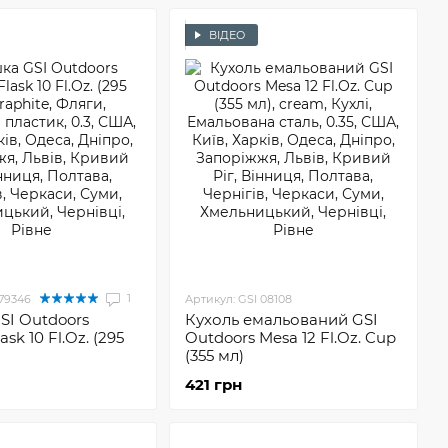
ВІДЕО
1
 79346
Артикул: GSI 08108
SI Outdoors
Кухоль емальований GSI
ask 10 Fl.Oz. (295
Outdoors Mesa 12 Fl.Oz. Cup
(355 мл)
421 грн