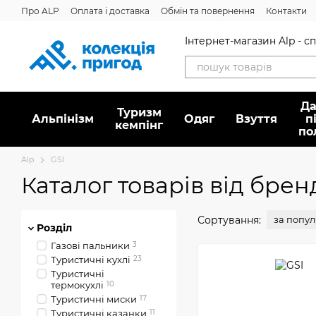
Перейти до основного контенту
Про ALP
Оплата і доставка
Обмін та повернення
Контакти
Інтернет-магазин Alp - 
Да
Туризм
Альпінізм
Oдяг
Взуття
п
кемпінг
по
Alp
GSI
Каталог товарів від брен
Сортування:
за попу
Розділ
Газові пальники
3
Туристичні кухлі
23
Туристичні
термокухлі
10
Туристичні миски
17
Туристичні казанки
11