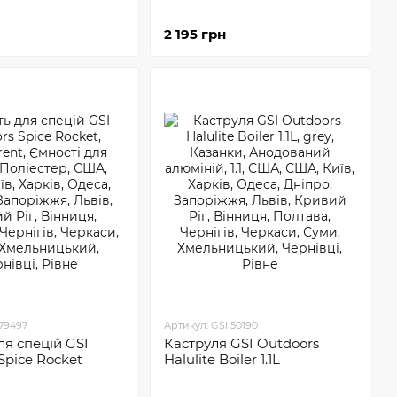
ходів широкий вибір туристичного приладдя.
2 195 грн
рулі, пательні, казанки;
гко зняти посуд з вогнища;
продуктів протягом 15 годин;
оді у поході.
игляду своєї продукції. Дизайн усього столового
айпростіші миски мають привабливий вигляд,
ти свій похідний стіл.
 79497
Артикул: GSI 50190
ля спецій GSI
Каструля GSI Outdoors
Spice Rocket
Halulite Boiler 1.1L