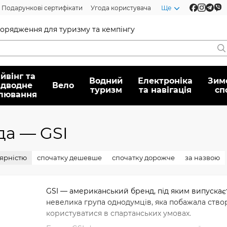
Подарункові сертифікати
Угода користувача
Ще
спорядження для туризму та кемпінгу
йвінг та
Водний
Електроніка
Зим
ідводне
Вело
туризм
та навігація
сп
лювання
да — GSI
лярністю
спочатку дешевше
спочатку дорожче
за назвою
GSI — американський бренд, під яким випускає
невелика група однодумців, яка побажала ство
користуватися в спартанських умовах.