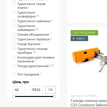
Туристичні газові
плити
2
Туристичні
сковорідки
18
Туристичні чайники
8
Туристичні
кавоварки
18
ТОП ПРОДАЖІВ
Газове обладнання
7
ВІДЕО
Туристичні термоси
5
Газові балони
2
Туристичні столові
прибори
32
Аксесуари для газових
пальників
2
Посуд туристичний
223
Туристичні келихи для
Топ продажів
1
вина
6
Туристичні фляги та
Ціна, грн
пляшки для води
16
Від Ціна, грн
До Ціна, грн
Туристичні набори для
ОК
пікніка
34
Артикул: GSI 56030
Туристичні аксесуари
для посуду
18
Газова плитка кем
GSI Outdoors Selkir
Гермомішки та баули
3