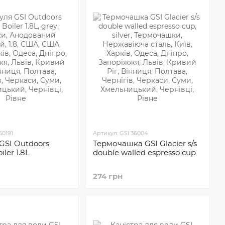
50191
Артикул: GSI 36004
GSI Outdoors
Термочашка GSI Glacier s/s
iler 1.8L
double walled espresso cup
274 грн