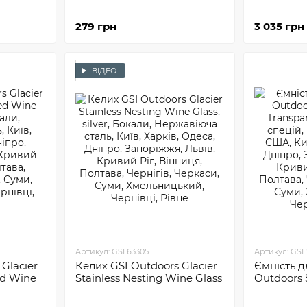
Американська компанія пропонує любителям по
Виробник випускає:
279 грн
3 035 грн
тарілки, миски, чашки із пластику;
набори посуду, до яких входять чайники, каст
ВІДЕО
ручки для каструлі, що дають можливість ле
черпаки;
термоси, які можуть зберігати температуру 
інше столове начиння, яке може стати в приг
Виробник приділяє велику увагу зовнішньому в
приладдя ретельно продуманий. Тому навіть н
завдяки чому туристи можуть красиво сервірува
Артикул: GSI 63305
Артикул: GSI
Glacier
Келих GSI Outdoors Glacier
Ємність д
ed Wine
Stainless Nesting Wine Glass
Outdoors 