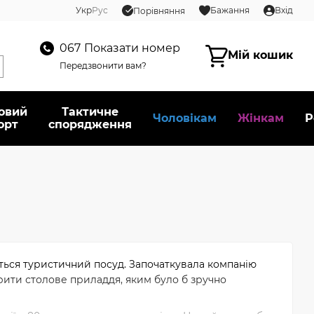
Укр
Рус
Бажання
Вхід
Порівняння
067
Показати номер
Мій кошик
Передзвонити вам?
овий
Тактичне
Чоловікам
Жінкам
Р
орт
спорядження
ться туристичний посуд. Започаткувала компанію
рити столове приладдя, яким було б зручно