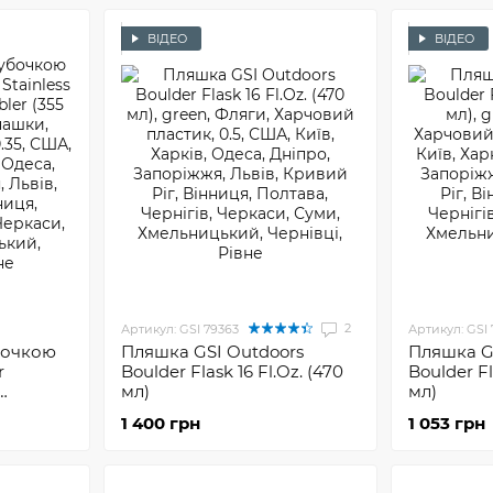
ВІДЕО
ВІДЕО
2
Артикул: GSI 79363
Артикул: GSI
бочкою
Пляшка GSI Outdoors
Пляшка G
r
Boulder Flask 16 Fl.Oz. (470
Boulder Fl
мл)
мл)
)
1 400 грн
1 053 грн