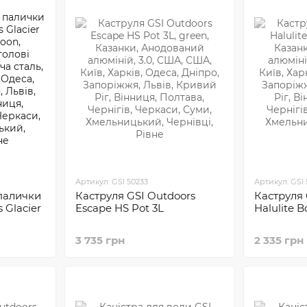
Артикул: GSI 50233
Артикул: GSI 
 палички
Каструля GSI Outdoors
Каструля 
 Glacier
Escape HS Pot 3L
Halulite Bo
3 735 грн
2 335 грн