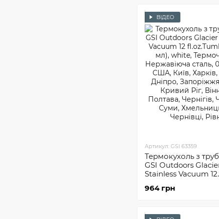
ВІДЕО
Артикул: GSI 63359
Термокухоль з тру
GSI Outdoors Glacie
Stainless Vacuum 12
fl.oz.Tumbler (355 мл
964 грн