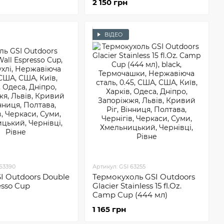
2 150 грн
ВІДЕО
 63390
Артикул: GSI 63255
I Outdoors Double
Термокухоль GSI Outdoors
esso Cup
Glacier Stainless 15 fl.Oz.
Camp Cup (444 мл)
1 165 грн