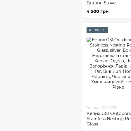
Butane Stove
Гермобокси
3
4 500 грн
ВІДЕО
Артикул: GSI 63310
Келих GSI Outdoors 
Stainless Nesting R
Glass