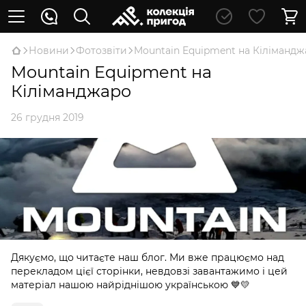
Новини
Фотозвіти
Mountain Equipment на Кіліманд
Mountain Equipment на
Кіліманджаро
26 грудня 2019
Дякуємо, що читаєте наш блог. Ми вже працюємо над
перекладом цієї сторінки, невдовзі завантажимо і цей
матеріал нашою найріднішою українською 💙💛