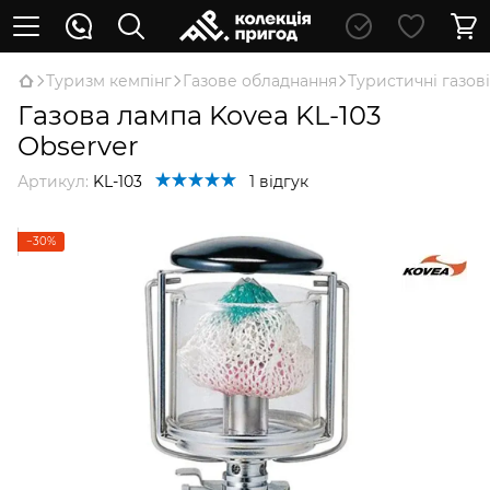
Туризм кемпінг
Газове обладнання
Туристичні газов
Газова лампа Kovea KL-103
Observer
Артикул:
KL-103
1 відгук
−30%