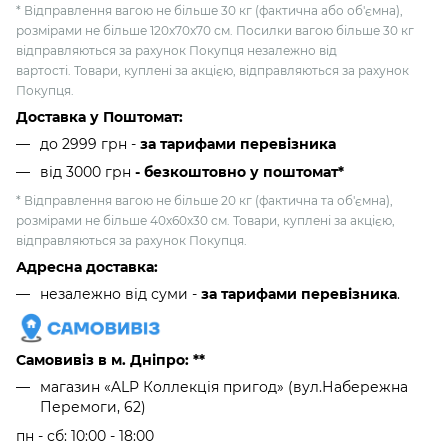
* Відправлення вагою не більше 30 кг (фактична або об'ємна),
розмірами не більше 120х70х70 см. Посилки вагою більше 30 кг
відправляються за рахунок Покупця незалежно від
вартості. Товари, куплені за акцією, відправляються за рахунок
Покупця.
Доставка у Поштомат:
до 2999 грн -
за тарифами перевізника
від 3000 грн
- безкоштовно у поштомат*
* Відправлення вагою не більше 20 кг (фактична та об'ємна),
розмірами не більше 40х60х30 см. Товари, куплені за акцією,
відправляються за рахунок Покупця.
Адресна доставка:
незалежно від суми -
за тарифами перевізника
.
Самовивіз в м. Дніпро: **
магазин «ALP Коллекція пригод» (вул.Набережна
Перемоги, 62)
пн - сб: 10:00 - 18:00