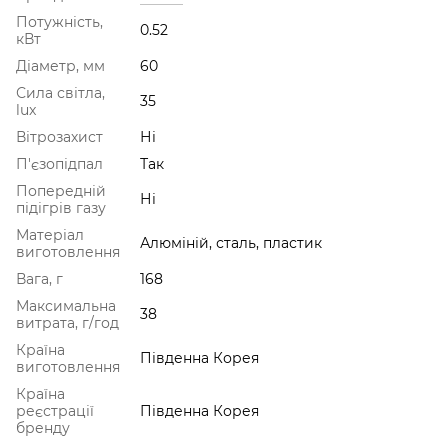
Потужність,
0.52
кВт
Діаметр, мм
60
Сила світла,
35
lux
Вітрозахист
Ні
П'єзопідпал
Так
Попередній
Ні
підігрів газу
Матеріал
Алюміній, сталь, пластик
виготовлення
Вага, г
168
Максимальна
38
витрата, г/год
Країна
Південна Корея
виготовлення
Країна
реєстрації
Південна Корея
бренду