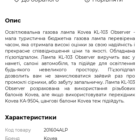
Опис
Освітлювальна газова лампа Kovea KL-103 Observer -
мала туристична бюджетна газова лампа перевірена
часом, яка отримала високі оцінки за свою надійність і
прекрасне співвідношення ціни та якості. Обладнана
п'єзопідпалом. Лампа KL-103 Observer виручить вас у
наметі, салоні автомобіля, та підійде для освітлення
будь-якого невеликого простору. П'єзопідпал
дозволить вам не замислюватися зайвий раз про
промоклі сірники, або забуту запальничку. Лампа KL-103
Observer розрахована на використання різьбових
балонів Kovea, але якщо використовувати перехідник
Kovea КА-9504, цангові балони Kovea теж підійдуть.
Характеристики
Код товару
201604ALP
Бренд
Kovea