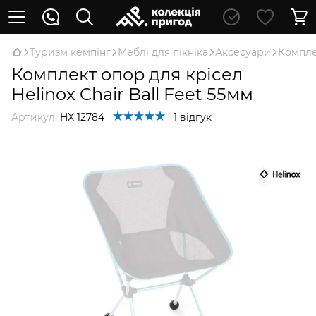
Туризм кемпінг
Меблі для пікніка
Аксесуари
Комплек
Комплект опор для крісел
Helinox Chair Ball Feet 55мм
Артикул:
HX 12784
1 відгук