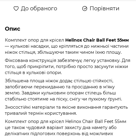
До обраного
Порівняти
Опис
Комплект опор для крісел
Helinox Chair Ball Feet 55мм
— кулькові насадки, що кріпляться до нижньої частини
ніжок стільця, збільшуючи таким чином їхню площу.
Фіксована конструкція забезпечує легку установку. Для
того, щоб прикріпити, потрібно просто засунути ніжки
стільця в кулькові опори.
Збільшена площа ніжок додає стільцю стійкості,
запобігаючи перекиданню та просіданню в м'яку
землю. Завдяки кульковим опорам стілець більш
стабільно стоятиме на піску, снігу чи пухкому ґрунті.
Зносостійкі матеріали та якісне виконання гарантують
тривалий термін користування.
Комплект опор для крісел Helinox Chair Ball Feet 55мм
це також чудовий варіант захисту дна намету або
делікатних підлогових поверхонь від можливих