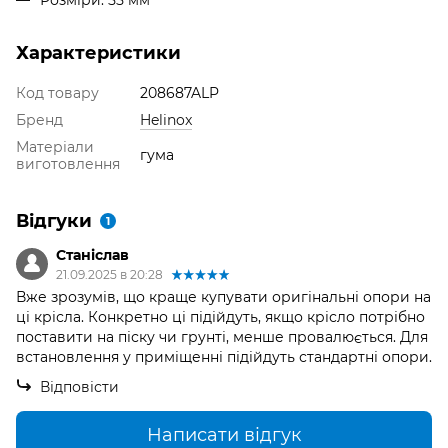
Розміри: 55 мм
Характеристики
Код товару
208687ALP
Бренд
Helinox
Матеріали
гума
виготовлення
Відгуки
1
Станіслав
21.09.2025 в 20:28
Вже зрозумів, що краще купувати оригінальні опори на
ці крісла. Конкретно ці підійдуть, якщо крісло потрібно
поставити на піску чи грунті, менше провалюється. Для
встановлення у приміщенні підійдуть стандартні опори.
Відповісти
Написати відгук