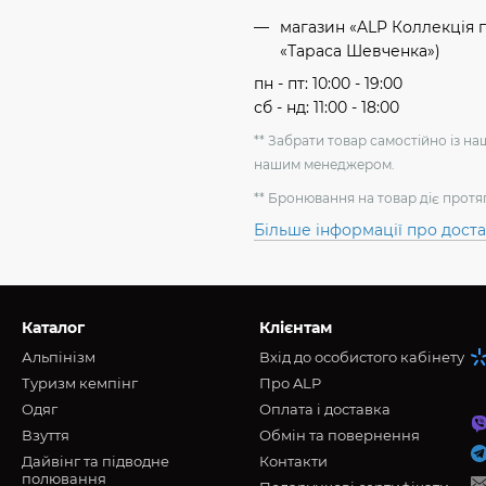
магазин «ALP Коллекція пр
«Тараса Шевченка»)
пн - пт: 10:00 - 19:00
сб - нд: 11:00 - 18:00
** Забрати товар самостійно із н
нашим менеджером.
** Бронювання на товар діє протя
Більше інформації про дост
Каталог
Клієнтам
Альпінізм
Вхід до особистого кабінету
Туризм кемпінг
Про ALP
Oдяг
Оплата і доставка
Взуття
Обмін та повернення
Дайвінг та підводне
Контакти
полювання