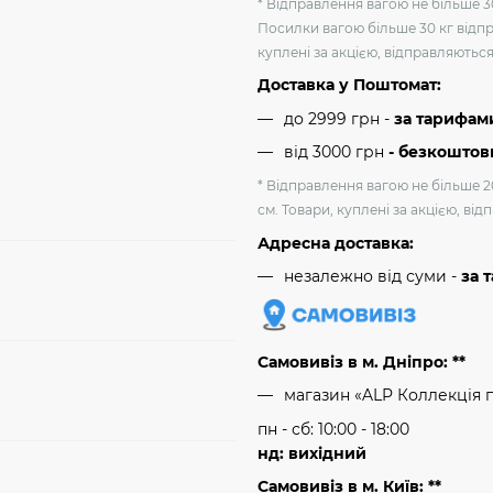
* Відправлення вагою не більше 30
Посилки вагою більше 30 кг відпр
куплені за акцією, відправляютьс
Доставка у Поштомат:
до 2999 грн -
за тарифам
від 3000 грн
- безкоштов
* Відправлення вагою не більше 2
см. Товари, куплені за акцією, ві
Адресна доставка:
незалежно від суми -
за 
Самовивіз в м. Дніпро: **
магазин «ALP Коллекція 
пн - сб: 10:00 - 18:00
нд: вихідний
Самовивіз в м. Київ: **