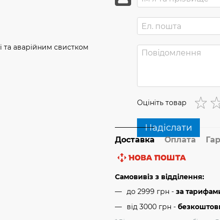
і та аварійним свистком
Оцініть товар
Надіслати
Доставка
Оплата
Гар
Самовивіз з відділення:
до 2999 грн -
за тарифам
від 3000 грн
-
безкоштовн