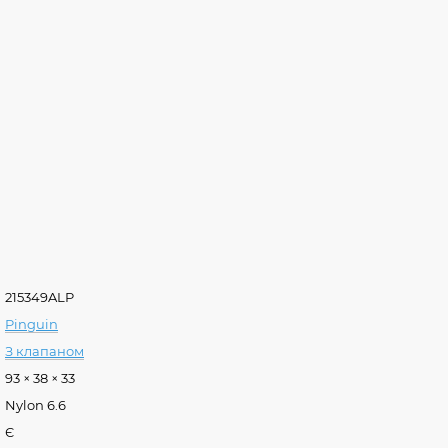
215349ALP
Pinguin
З клапаном
93 × 38 × 33
Nylon 6.6
Є