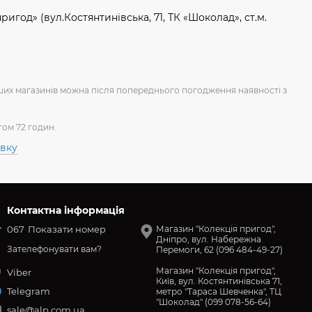
игод» (вул.Костянтинівська, 71, ТК «Шоколад», ст.м.
аших магазинів можна після попереднього погодження наявності з
гом 72 годин.
авку
Контактна інформація
067
Показати номер
Магазин "Колекція пригод",
Дніпро, вул. Набережна
Зателефонувати вам?
Перемоги, 62 (096 484-49-27)
Магазин "Колекція пригод",
Viber
Київ, вул. Костянтинівська 71,
Telegram
метро "Тараса Шевченка", ТЦ
"Шоколад" (099 078-56-64)
sale@alp.com.ua