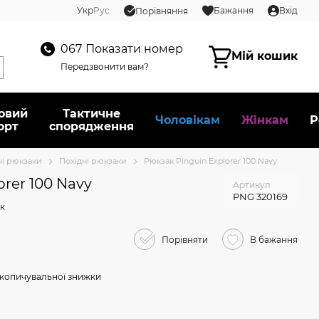
Укр
Рус
Бажання
Вхід
Порівняння
067
Показати номер
Мій кошик
Передзвонити вам?
овий
Тактичне
Чоловікам
Жінкам
Р
орт
спорядження
ні рюкзаки
Похідні рюкзаки
Рюкзак Pinguin Explorer 100 Navy
orer 100 Navy
Артикул
PNG 320169
ук
Порівняти
В бажання
копичувальної знижки