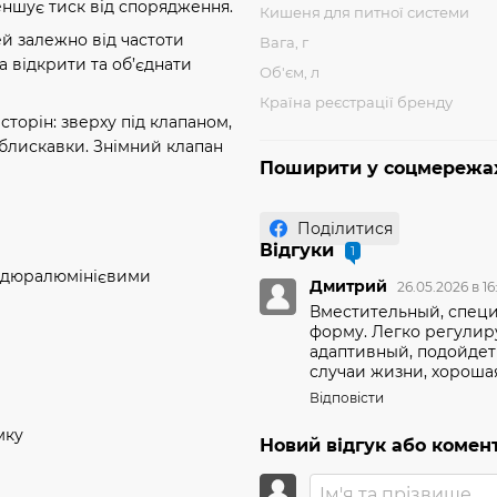
еншує тиск від спорядження.
Кишеня для питної системи
ей залежно від частоти
Вага, г
 відкрити та об’єднати
Об'єм, л
Країна реєстрації бренду
сторін: зверху під клапаном,
 блискавки. Знімний клапан
Поширити у соцмережа
Поділитися
Відгуки
1
а дюралюмінієвими
Дмитрий
26.05.2026 в 16
Вместительный, специ
форму. Легко регулир
адаптивный, подойдет
случаи жизни, хороша
Відповісти
мку
Новий відгук або комен