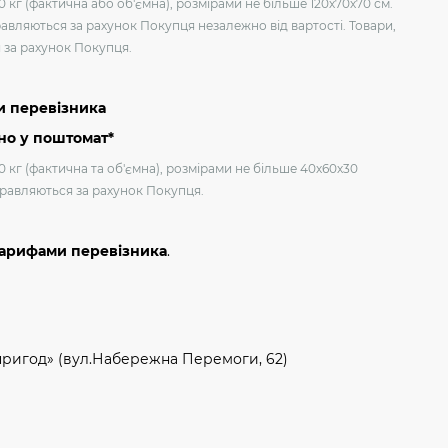
 кг (фактична або об'ємна), розмірами не більше 120х70х70 см.
авляються за рахунок Покупця незалежно від вартості. Товари,
я за рахунок Покупця.
и перевізника
но у поштомат*
0 кг (фактична та об'ємна), розмірами не більше 40х60х30
дправляються за рахунок Покупця.
тарифами перевізника
.
пригод» (вул.Набережна Перемоги, 62)