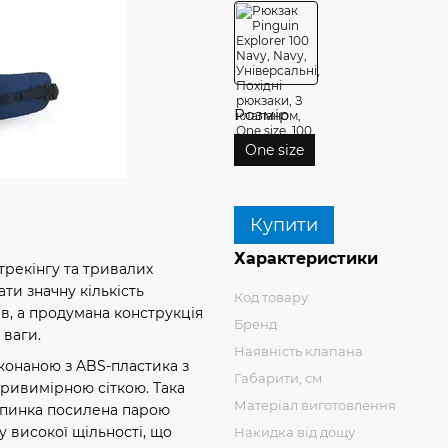
Розмір
One size
Купити
Характеристики
трекінгу та тривалих
ати значну кількість
Код товару
в, а продумана конструкція
Бренд
 ваги.
Наявність клапана
онаною з ABS-пластика з
Габарити, см
ривимірною сіткою. Така
Матеріал виготовлення
Спинка посилена парою
 високої щільності, що
Накидка від дощу