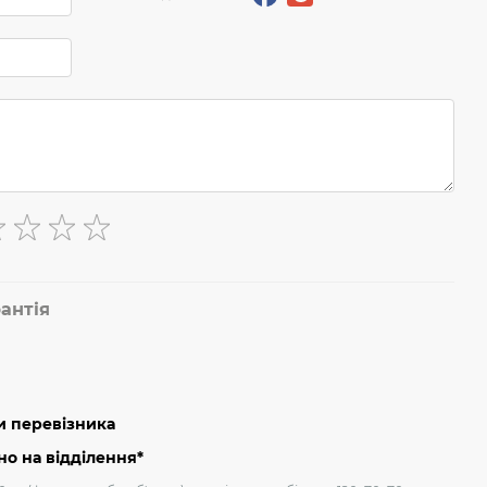
антія
и перевізника
о на відділення*