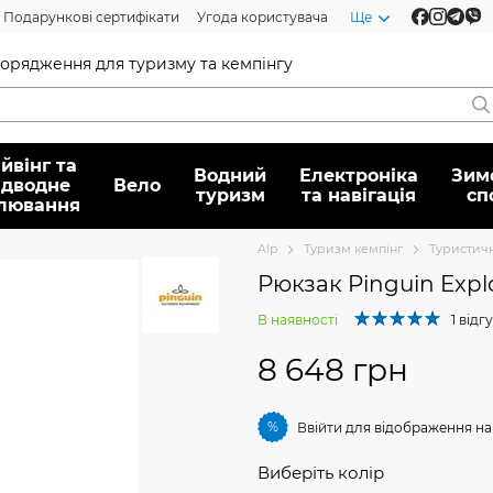
Подарункові сертифікати
Угода користувача
Ще
спорядження для туризму та кемпінгу
йвінг та
Водний
Електроніка
Зим
ідводне
Вело
туризм
та навігація
сп
лювання
Alp
Туризм кемпінг
Туристич
Рюкзак Pinguin Expl
В наявності
1 відг
8 648 грн
%
Ввійти
для відображення на
Виберіть колір