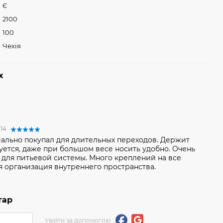
Є
2100
100
Чехія
х
:14
ально покупал для длительных переходов. Держит
уется, даже при большом весе носить удобно. Очень
 для питьевой системы. Много креплений на все
я организация внутреннего пространства.
тар
Увійти за допомогою