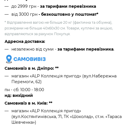
до 2999 грн -
за тарифами перевізника
від 3000 грн
- безкоштовно у поштомат*
* Відправлення вагою не більше 20 кг (фактична та об'ємна),
розмірами не більше 40х60х30 см. Товари, куплені за акцією,
відправляються за рахунок Покупця.
Адресна доставка:
незалежно від суми -
за тарифами перевізника
.
Самовивіз в м. Дніпро: **
магазин «ALP Коллекція пригод» (вул.Набережна
Перемоги, 62)
пн - сб: 10:00 - 18:00
нд: вихідний
Самовивіз в м. Київ: **
магазин «ALP Коллекція пригод»
(вул.Костянтинівська, 71, ТК «Шоколад», ст.м. «Тараса
Шевченка»)