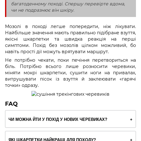
багатоденному поході. Спершу перевірте вдома,
чи не подразнює він шкіру.
Мозолі в поході легше попередити, ніж лікувати.
Найбільше значення мають правильно підібране взуття,
якісні шкарпетки та швидка реакція на перші
симптоми. Похід без мозолів цілком можливий, бо
навіть прості дії можуть врятувати маршрут.
Не потрібно чекати, поки печіння перетвориться на
біль. Потрібно всього лише розносити черевики,
міняти мокрі шкарпетки, сушити ноги на привалах,
витрушувати пісок із взуття й заклеювати «гарячі
точки» одразу.
FAQ
ЧИ МОЖНА ЙТИ У ПОХІД У НОВИХ ЧЕРЕВИКАХ?
ЯКІ ШКАРПЕТКИ НАЙКРАЩІ ДЛЯ ПОХОДУ?