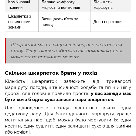
Комбіновані
Баланс комфорту,
Більшість
тканини
міцності й вентиляції
маршрутів
Шкарпетки з
Захищають п’яту та
посиленими
Довгі переходи
пальці
зонами
Шкарпетки мають сидіти щільно, але не стискати
стопу. Якщо тканина збирається гармошкою, вона
може стати причиною мозоля.
Скільки шкарпеток брати у похід
Кількість шкарпеток залежить від тривалості
маршруту, погоди, інтенсивності ходьби та гігієни ніг у
дорозі. Але головне правило просте:
у вас завжди має
бути хоча б одна суха запасна пара шкарпеток.
Для одноденного походу достатньо взяти одну
додаткову пару. Для багатоденного маршруту краще
мати кілька пар, щоб можна було чергувати їх: одну
носити, одну сушити, одну залишати сухою для заміни
або ночівлі.