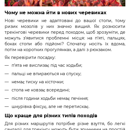
Чому не можна йти в нових черевиках
Нові черевики не адаптовані до вашої стопи, тому
ризик мозолів у них значно вищий. Як розносити
трекінгові черевики перед походом, щоб зрозуміти, де
можуть з’явитися проблемні місця: на п’яті, пальцях,
боках стопи або підйомі? Спочатку носіть їх вдома,
потім на коротких прогулянках, а далі з рюкзаком.
Як перевірити посадку:
п’ята не вислизає під час ходьби;
пальці не впираються на спуску;
немає тиску на кісточки;
стопа не ковзає всередині;
після години ходьби немає печіння;
шнурівка фіксує, але не перетискає.
Що краще для різних типів походів
Для різних маршрутів потрібне різне взуття, бо легкі
сандалії для трекінгу
можуть бути зручними на простій