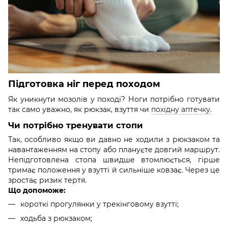
Підготовка ніг перед походом
Як уникнути мозолів у поході? Ноги потрібно готувати
так само уважно, як рюкзак, взуття чи
похідну аптечку.
Чи потрібно тренувати стопи
Так, особливо якщо ви давно не ходили з рюкзаком та
навантаженням на стопу або плануєте довгий маршрут.
Непідготовлена стопа швидше втомлюється, гірше
тримає положення у взутті й сильніше ковзає. Через це
зростає ризик тертя.
Що допоможе:
короткі прогулянки у трекінговому взутті;
ходьба з рюкзаком;