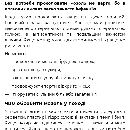
Без потреби проколювати мозоль не варто, бо в
польових умовах легко занести інфекцію.
Іноді пухир проколюють, якщо він дуже великий,
болючий і заважає рухатися. Але це має робитися
максимально стерильно: чистими руками, стерильною
голкою, з антисептиком та подальшим захистом
ділянки. Якщо немає умов для стерильності, краще не
ризикувати.
Не можна:
проколювати мозоль брудною голкою;
зрізати шкіру з пухиря;
заклеювати брудну або мокру ділянку;
продовжувати терти відкрите місце;
ігнорувати сильний біль або запалення.
Чим обробити мозоль у поході
У
похідній аптечці
варто мати антисептик, стерильні
серветки, пластирі, гідроколоїдні накладки, тейп і бинт.
Якщо пухир не відкрився, головне — захистити його
від тиску. Якщо шкіра пошкоджена, ділянку потрібно