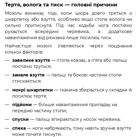
Тертя, волога та тиск — головні причини
Мозоль виникає тоді, коли шкіра довго треться о
шкарпетку або взуття, особливо якщо стопа волога чи
сильно притиснута. Під час ходьби нога постійно
рухається всередині черевика, а додаткове
навантаження від рюкзака лише посилює тиск.
Найчастіше мозолі з’являються через поєднання
кількох факторів:
завелике взуття
— стопа ковзає, а п’ята або пальці
постійно труться;
замале взуття
— пальці та бокові частини стопи
стискаються;
мокрі шкарпетки
— тканина збирається у складки й
посилює тертя;
підйоми
— більше навантаження припадає на
передню частину стопи;
спуски
— пальці впираються у носок черевика;
спека
— ноги набрякають, тому навіть зручне взуття
може почати тиснути.