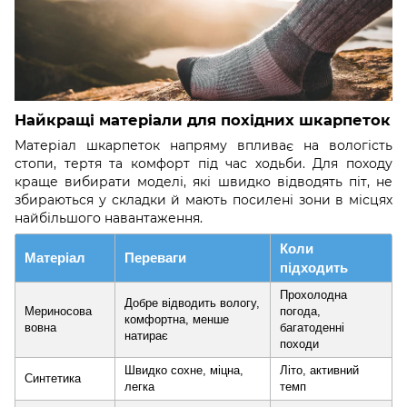
Найкращі матеріали для похідних шкарпеток
Матеріал шкарпеток напряму впливає на вологість
стопи, тертя та комфорт під час ходьби. Для походу
краще вибирати моделі, які швидко відводять піт, не
збираються у складки й мають посилені зони в місцях
найбільшого навантаження.
Коли
Матеріал
Переваги
підходить
Прохолодна
Добре відводить вологу,
Мериносова
погода,
комфортна, менше
вовна
багатоденні
натирає
походи
Швидко сохне, міцна,
Літо, активний
Синтетика
легка
темп