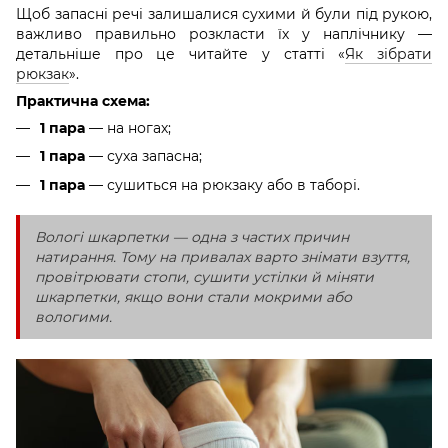
Щоб запасні речі залишалися сухими й були під рукою,
важливо правильно розкласти їх у наплічнику —
детальніше про це читайте у статті «
Як зібрати
рюкзак
».
Практична схема:
1 пара
— на ногах;
1 пара
— суха запасна;
1 пара
— сушиться на рюкзаку або в таборі.
Вологі шкарпетки — одна з частих причин
натирання. Тому на привалах варто знімати взуття,
провітрювати стопи, сушити устілки й міняти
шкарпетки, якщо вони стали мокрими або
вологими.