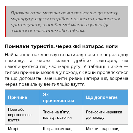
Профілактика мозолів починається ще до старту
маршруту: взуття потрібно розносити, шкарпетки
протестувати, а проблемні місця заздалегідь
захистити пластиром або тейпом.
Помилки туристів, через які натирає ноги
Найчастіше похідне взуття натирає ноги не через одну
помилку, а через кілька дрібних факторів, які
накопичуються під час маршруту. У таблиці нижче —
типові причини мозолів у поході, як вони проявляються
та що допомагає зменшити ризик натирання, зокрема
через правильну вентиляцію взуття.
Як
Причина
Що допомагає
проявляється
Нове або
Тисне на п’яту,
Розносити черевики
нерозношене
пальці, кісточки
до походу
взуття
Мокрі
Шкіра розмокає,
Міняти шкарпетки,