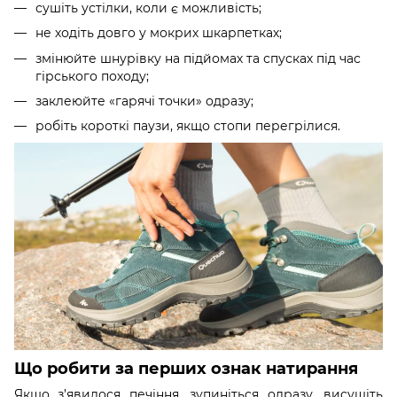
сушіть устілки, коли є можливість;
не ходіть довго у мокрих шкарпетках;
змінюйте шнурівку на підйомах та спусках під час
гірського походу;
заклеюйте «гарячі точки» одразу;
робіть короткі паузи, якщо стопи перегрілися.
Що робити за перших ознак натирання
Якщо з’явилося печіння, зупиніться одразу, висушіть