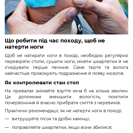
Що робити під час походу, щоб не
натерти ноги
Щоб не натирати ноги в поході, необхідно регулярно
перевіряти стопи, сушити ноги, міняти шкарпетки й не
ігнорувати перше печіння. Саме тертя та волога
найчастіше провокують подразнення й появу мозолів.
Як контролювати стан стоп
На привалах знімайте взуття хоча б на кілька хвилин.
Це допоможе зменшити вологість, помітити
почервоніння й вчасно прибрати сміття з черевиків.
Практичні рекомендації, як не натерти ноги в поході:
витрушуйте пісок та дрібні камінці;
поправляйте шкарпетки, якщо вони збилися;