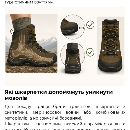
туристичним взуттям
».
Які шкарпетки допоможуть уникнути
мозолів
Для походу краще брати
трекінгові шкарпетки
з
синтетики, мериносової вовни або комбінованих
матеріалів, а не звичайні бавовняні.
Шкарпетки — це перший захисний шар між стопою та
взуттям. Вони мають відводити вологу, щільно сидіти