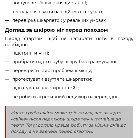
поступове збільшення дистанції;
тестування взуття на підйомах і спусках;
перевірка шкарпеток у реальних умовах.
Догляд за шкірою ніг перед походом
Перед стартом, щоб не натирати ноги в поході,
необхідно:
підстригти нігті;
прибрати надто грубу шкіру без травмування;
перевірити старі проблемні місця;
протестувати взуття та шкарпетки;
підготувати пластирі та тейп;
не робити агресивний педикюр напередодні.
Надто груба шкіра може тріскатися, але занадто
«свіжа» після педикюру шкіра теж чутливіша до
тертя. Тому догляд краще робити за кілька днів до
походу, а не ввечері перед стартом.