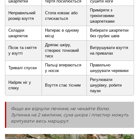
шкарпетки
тертя посилюється
сушити ноги
Приміряти з
Неправильний
Стопа ковзає або
трекінговими
розмір взуття
стискається
шкарпетками
Складки
Натирає в одному
Вибирати шкарпетки
шкарпеток
місці
без грубих швів
Дряпає шкіру,
Пісок та сміття
Витрушувати взуття
створює точковий
у взутті
на привалах
тиск
Пальці впираються
Правильно
Тривалі спуски
у носок
шнурувати черевики
Регулювати
Набряк ніг у
Взуття стає тісним
шнурівку, робити
спеку
паузи
Якщо ви відчули печіння, не чекайте болю.
Зупинка на 2 хвилини, суха шкіра і пластир можуть
врятувати весь маршрут.