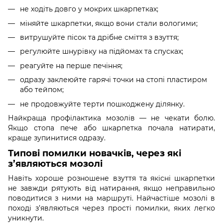
не ходіть довго у мокрих шкарпетках;
міняйте шкарпетки, якщо вони стали вологими;
витрушуйте пісок та дрібне сміття з взуття;
регулюйте шнурівку на підйомах та спусках;
реагуйте на перше печіння;
одразу заклеюйте гарячі точки на стопі пластиром
або тейпом;
не продовжуйте терти пошкоджену ділянку.
Найкраща профілактика мозолів — не чекати болю.
Якщо стопа пече або шкарпетка почала натирати,
краще зупинитися одразу.
Типові помилки новачків, через які
з’являються мозолі
Навіть хороше розношене взуття та якісні шкарпетки
не завжди рятують від натирання, якщо неправильно
поводитися з ними на маршруті. Найчастіше мозолі в
поході з’являються через прості помилки, яких легко
уникнути.