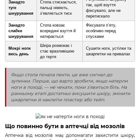
Занадто
Стопа стискається,
так, щоб взуття
туге
пальці німіють,
фіксувало, але не
шнурування
з’являється тиск
перетискало
Занадто
Стопа ковзає
Фіксувати п’яту,
слабке
всередині взуття й
особливо перед
шнурування
натирається
спусками
Шкіра розмокає і
Мокрі ноги
Сушити ноги, устілки та
стає вразливішою
весь день
шкарпетки на привалах
до тертя
Якщо стопа почала пекти, це вже сигнал до
зупинки. Перше, що варто зробити, якщо натерли
ноги в поході, — не чекати, поки з’явиться біль. На
ранньому етапі достатньо висушити шкіру, змінити
шкарпетки й наклеїти пластир або тейп.
Що повинно бути в аптечці від мозолів
Аптечка від мозолів має допомагати захистити шкіру,