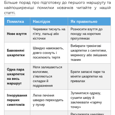
Більше порад про підготовку до першого маршруту та
найпоширеніші помилки новачків читайте у нашій
статті.
Помилка
Наслідок
Як правильно
Черевики тиснуть на
Розносити взуття до
Нове взуття
п’яту, пальці або
походу на коротких
кісточки
прогулянках
Вибирати трекінгові
Швидко намокають,
Бавовняні
шкарпетки з синтетики,
довго сохнуть і
шкарпетки
мериносу або змішаних
посилюють тертя
тканин
Ноги залишаються
Одна пара
вологими,
Брати запасні пари та
шкарпеток
з’являються
міняти шкарпетки на
на весь
складки й
привалах
маршрут
подразнення
Зупинятися одразу,
Ігнорування
Легке печіння
сушити шкіру й
перших
швидко переходить
заклеювати «гарячу
симптомів
у пухир
точку»
Регулювати шнурівку