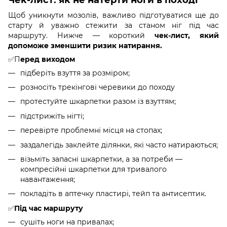
Чек-лист: як не натерти ноги в поході
Щоб уникнути мозолів, важливо підготуватися ще до
старту й уважно стежити за станом ніг під час
маршруту. Нижче — короткий
чек-лист, який
допоможе зменшити ризик натирання.
✅П
еред виходом
підберіть взуття за розміром;
розносіть трекінгові черевики до походу
протестуйте шкарпетки разом із взуттям;
підстрижіть нігті;
перевірте проблемні місця на стопах;
заздалегідь заклейте ділянки, які часто натираються;
візьміть запасні шкарпетки, а за потреби —
компресійні шкарпетки для тривалого
навантаження;
покладіть в аптечку пластирі, тейп та антисептик.
✅
Під час маршруту
сушіть ноги на привалах;