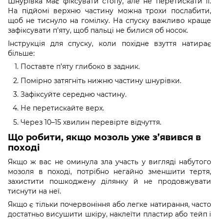
Шнурівка має фіксувати стопу, але не перетискати її.
На підйомі верхню частину можна трохи послабити,
щоб не тиснуло на гомілку. На спуску важливо краще
зафіксувати п’яту, щоб пальці не билися об носок.
Інструкція для спуску, коли похідне взуття натирає
більше:
Поставте п’яту глибоко в задник.
Помірно затягніть нижню частину шнурівки.
Зафіксуйте середню частину.
Не перетискайте верх.
Через 10–15 хвилин перевірте відчуття.
Що робити, якщо мозоль уже з’явився в
поході
Якщо ж вас не оминула зла участь у вигляді набутого
мозоля в поході, потрібно негайно зменшити тертя,
захистити пошкоджену ділянку й не продовжувати
тиснути на неї.
Якщо є тільки почервоніння або легке натирання, часто
достатньо висушити шкіру, наклеїти пластир або тейп і