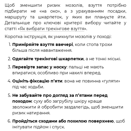
Щоб зменшити ризик мозолів, взуття потрібно
підбирати не «на око», а з урахуванням посадки,
маршруту та шкарпеток, у яких ви плануєте йти.
Детальніше про ключові критерії вибору читайте у
статті «
Як вибрати трекінгове взуття
».
Коротка інструкція, як уникнути мозолів у поході:
Приміряйте взуття ввечері
, коли стопа трохи
більша після навантаження.
Одягайте трекінгові шкарпетки
, а не тонкі міські.
Перевірте запас у носку
: пальці не мають
впиратися, особливо при нахилі вперед.
Оцініть фіксацію п’яти
: вона не повинна «гуляти»
під час ходьби.
Не забувайте про догляд за п’ятами перед
походом
: суху або загрубілу шкіру краще
зволожити й обробити заздалегідь, щоб зменшити
ризик натирання.
Пройдіться сходами або похилою поверхнею
, щоб
імітувати підйом і спуск.