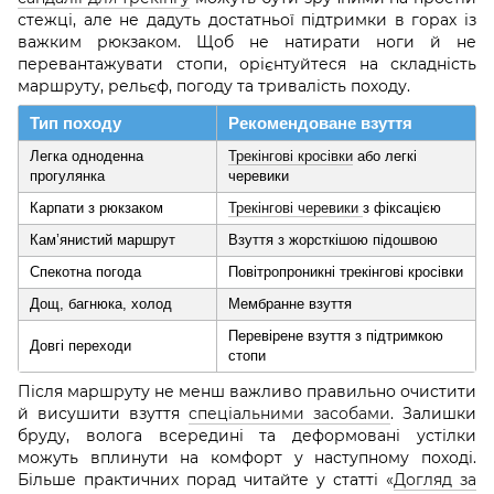
стежці, але не дадуть достатньої підтримки в горах із
важким рюкзаком. Щоб не натирати ноги й не
перевантажувати стопи, орієнтуйтеся на складність
маршруту, рельєф, погоду та тривалість походу.
Тип походу
Рекомендоване взуття
Легка одноденна
Трекінгові кросівки
або легкі
прогулянка
черевики
Карпати з рюкзаком
Трекінгові черевики
з фіксацією
Кам’янистий маршрут
Взуття з жорсткішою підошвою
Спекотна погода
Повітропроникні трекінгові кросівки
Дощ, багнюка, холод
Мембранне взуття
Перевірене взуття з підтримкою
Довгі переходи
стопи
Після маршруту не менш важливо правильно очистити
й висушити взуття
спеціальними засобами
. Залишки
бруду, волога всередині та деформовані устілки
можуть вплинути на комфорт у наступному поході.
Більше практичних порад читайте у статті «
Догляд за