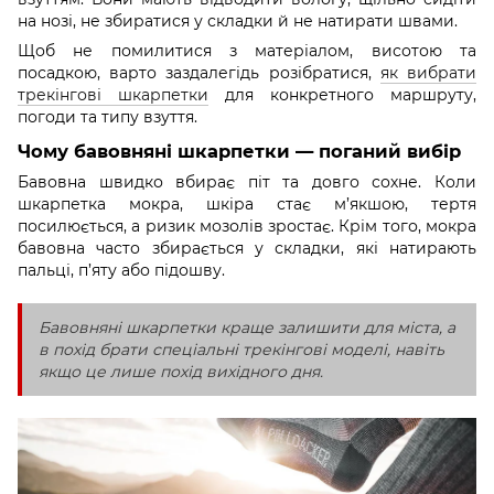
на нозі, не збиратися у складки й не натирати швами.
Щоб не помилитися з матеріалом, висотою та
посадкою, варто заздалегідь розібратися,
як вибрати
трекінгові шкарпетки
для конкретного маршруту,
погоди та типу взуття.
Чому бавовняні шкарпетки — поганий вибір
Бавовна швидко вбирає піт та довго сохне. Коли
шкарпетка мокра, шкіра стає м’якшою, тертя
посилюється, а ризик мозолів зростає. Крім того, мокра
бавовна часто збирається у складки, які натирають
пальці, п’яту або підошву.
Бавовняні шкарпетки краще залишити для міста, а
в похід брати спеціальні трекінгові моделі, навіть
якщо це лише похід вихідного дня.