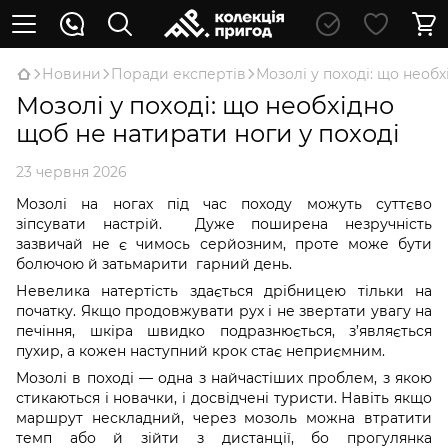
Новини
Поради експертів
Мозолі у поході: що необх
Мозолі у поході: що необхідно
щоб не натирати ноги у поході
23 червня 2026
Мозолі на ногах під час походу можуть суттєво
зіпсувати настрій. Дуже поширена незручність
зазвичай не є чимось серйозним, проте може бути
болючою й затьмарити гарний день.
Невелика натертість здається дрібницею тільки на
початку. Якщо продовжувати рух і не звертати увагу на
печіння, шкіра швидко подразнюється, з’являється
пухир, а кожен наступний крок стає неприємним.
Мозолі в поході — одна з найчастіших проблем, з якою
стикаються і новачки, і досвідчені туристи. Навіть якщо
маршрут нескладний, через мозоль можна втратити
темп або й зійти з дистанції, бо прогулянка