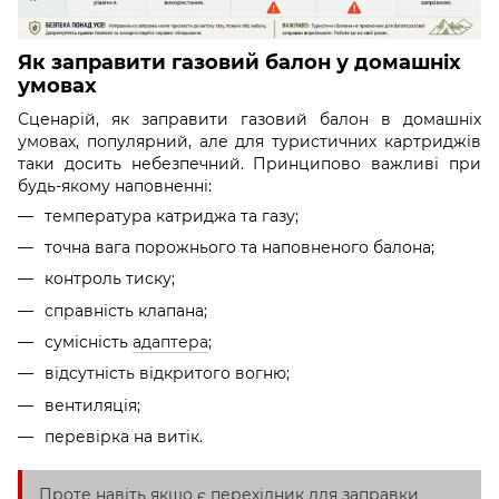
Як заправити газовий балон у домашніх
умовах
Сценарій, як заправити газовий балон в домашніх
умовах, популярний, але для туристичних картриджів
таки досить небезпечний. Принципово важливі при
будь-якому наповненні:
температура катриджа та газу;
точна вага порожнього та наповненого балона;
контроль тиску;
справність клапана;
сумісність
адаптера
;
відсутність відкритого вогню;
вентиляція;
перевірка на витік.
Проте навіть якщо є перехідник для заправки