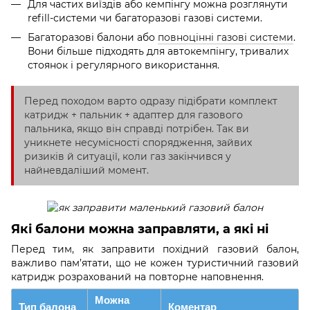
Для частих виїздів або кемпінгу можна розглянути
refill-системи чи багаторазові газові системи.
Багаторазові балони або
повноцінні газові системи
.
Вони більше підходять для автокемпінгу, тривалих
стоянок і регулярного використання.
Перед походом варто одразу підібрати комплект
катридж + пальник + адаптер для газового
пальника, якщо він справді потрібен. Так ви
уникнете несумісності спорядження, зайвих
ризиків й ситуації, коли газ закінчився у
найневдаліший момент.
Які балони можна заправляти, а які ні
Перед тим, як заправити похідний газовий балон,
важливо пам’ятати, що не кожен туристичний газовий
катридж розрахований на повторне наповнення.
Можна
Тип балона
Коментар