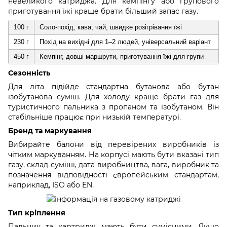
невеликого катриджа. Для кемпінгу або групового
приготування їжі краще брати більший запас газу.
100 г
Соло-похід, кава, чай, швидке розігрівання їжі
230 г
Похід на вихідні для 1–2 людей, універсальний варіант
450 г
Кемпінг, довші маршрути, приготування їжі для групи
Сезонність
Для літа підійде стандартна бутанова або бутан
ізобутанова суміш. Для холоду краще брати газ для
туристичного пальника з пропаном та ізобутаном. Він
стабільніше працює при низькій температурі.
Бренд та маркування
Вибирайте балони від перевірених виробників із
чітким маркуванням. На корпусі мають бути вказані тип
газу, склад суміші, дата виробництва, вага, виробник та
позначення відповідності європейським стандартам,
наприклад, ISO або EN.
Тип кріплення
Пальник та картридж мають бути сумісними. Якщо