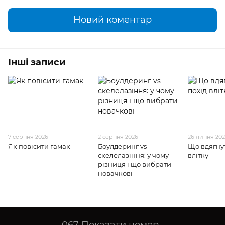
Новий коментар
Інші записи
7 серпня 2026
2 серпня 2026
26 липня 20
Як повісити гамак
Боулдеринг vs
Що вдягнут
скелелазіння: у чому
влітку
різниця і що вибрати
новачкові