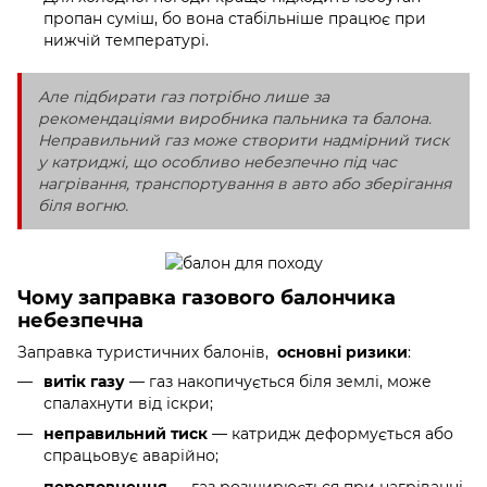
пропан суміш, бо вона стабільніше працює при
нижчій температурі.
Але підбирати газ потрібно лише за
рекомендаціями виробника пальника та балона.
Неправильний газ може створити надмірний тиск
у катриджі, що особливо небезпечно під час
нагрівання, транспортування в авто або зберігання
біля вогню.
Чому заправка газового балончика
небезпечна
Заправка туристичних балонів,
основні ризики
:
витік газу
— газ накопичується біля землі, може
спалахнути від іскри;
неправильний тиск
— катридж деформується або
спрацьовує аварійно;
переповнення
— газ розширюється при нагріванні,