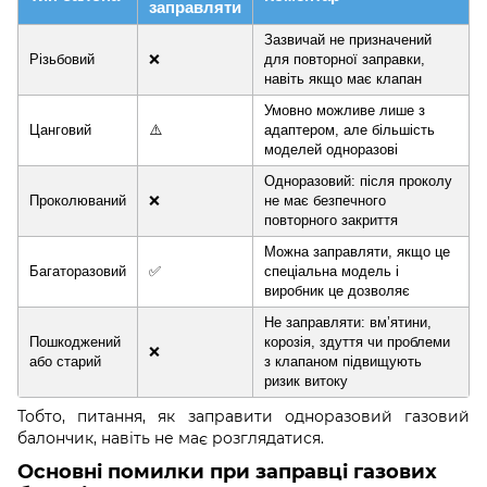
заправляти
Зазвичай не призначений
Різьбовий
❌
для повторної заправки,
навіть якщо має клапан
Умовно можливе лише з
Цанговий
⚠️
адаптером, але більшість
моделей одноразові
Одноразовий: після проколу
Проколюваний
❌
не має безпечного
повторного закриття
Можна заправляти, якщо це
Багаторазовий
✅
спеціальна модель і
виробник це дозволяє
Не заправляти: вм’ятини,
Пошкоджений
корозія, здуття чи проблеми
❌
або старий
з клапаном підвищують
ризик витоку
Тобто, питання, як заправити одноразовий газовий
балончик, навіть не має розглядатися.
Основні помилки при заправці газових