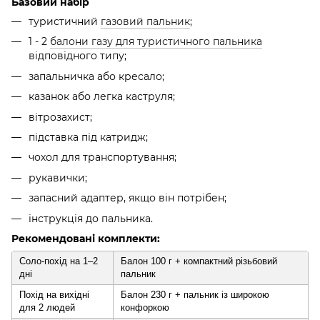
Базовий набір
туристичний
газовий пальник
;
1 - 2
балони газу для туристичного пальника
відповідного типу;
запальничка або кресало;
казанок або легка каструля;
вітрозахист;
підставка під катридж;
чохол для транспортування;
рукавички;
запасний адаптер, якщо він потрібен;
інструкція до пальника.
Рекомендовані комплекти:
Соло-похід на 1–2
Балон 100 г + компактний різьбовий
дні
пальник
Похід на вихідні
Балон 230 г + пальник із широкою
для 2 людей
конфоркою