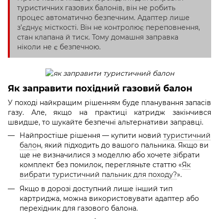
туристичних газових балонів, він не робить
процес автоматично безпечним. Адаптер лише
з’єднує місткості. Він не контролює переповнення,
стан клапана й тиск. Тому домашня заправка
ніколи не є безпечною.
Як заправити похідний газовий балон
У поході найкращим рішенням буде планування запасів
газу. Але, якщо на практиці катридж закінчився
швидше, то шукайте безпечні альтернативи заправці.
Найпростіше рішення — купити новий
туристичний
бало
н, який підходить до вашого пальника. Якщо ви
ще не визначилися з моделлю або хочете зібрати
комплект без помилок, перегляньте статтю «
Як
вибрати туристичний пальник для походу?
».
Якщо в дорозі доступний лише інший тип
картриджа, можна використовувати адаптер або
перехідник для газового балона.