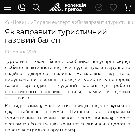
Новини
Поради експертів
Як заправити туристични
Як заправити туристичний
газовий балон
10 червня 2026
Туристичні газові балони особливо популярні серед
любителів активного відпочинку, які шукають зручне та
надійне джерело палива. Незалежно від того,
вирушаєте ви в кемпінг, похід чи туристичну подорож,
газові картриджі — чудовий варіант для роботи
портативного пальника
, плити, лампи й деяких
обігрівачів.
Катридж займає мало місця, швидко підключається та
дає стабільне полум’я. Питання, як заправити
туристичний газовий балон
, часто виникає через
економію або ситуацію, коли газ закінчився в дорозі, а
нового картриджа поруч немає.