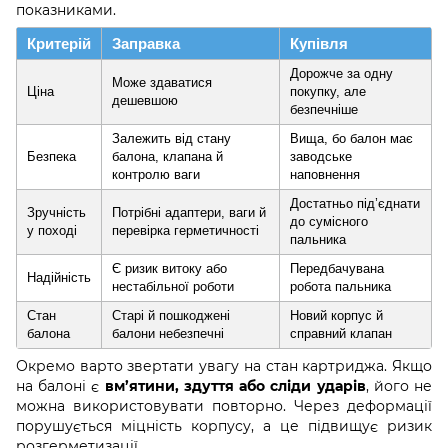
показниками.
Критерій
Заправка
Купівля
Дорожче за одну
Може здаватися
Ціна
покупку, але
дешевшою
безпечніше
Залежить від стану
Вища, бо балон має
Безпека
балона, клапана й
заводське
контролю ваги
наповнення
Достатньо під’єднати
Зручність
Потрібні адаптери, ваги й
до сумісного
у поході
перевірка герметичності
пальника
Є ризик витоку або
Передбачувана
Надійність
нестабільної роботи
робота пальника
Стан
Старі й пошкоджені
Новий корпус й
балона
балони небезпечні
справний клапан
Окремо варто звертати увагу на стан картриджа. Якщо
на балоні є
вм’ятини, здуття або сліди ударів
, його не
можна використовувати повторно. Через деформації
порушується міцність корпусу, а це підвищує ризик
розгерметизації.