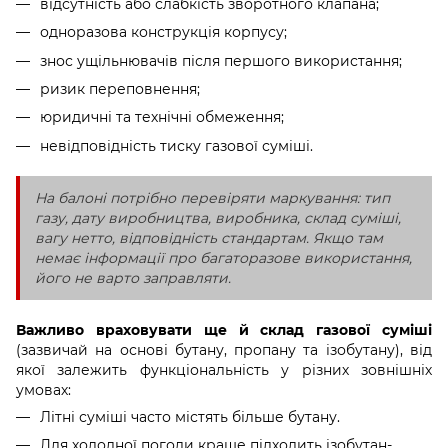
відсутність або слабкість зворотного клапана;
одноразова конструкція корпусу;
знос ущільнювачів після першого використання;
ризик переповнення;
юридичні та технічні обмеження;
невідповідність тиску газової суміші.
На балоні потрібно перевіряти маркування: тип
газу, дату виробництва, виробника, склад суміші,
вагу нетто, відповідність стандартам. Якщо там
немає інформації про багаторазове використання,
його не варто заправляти.
Важливо враховувати ще й склад газової суміші
(зазвичай на основі бутану, пропану та ізобутану), від
якої залежить функціональність у різних зовнішніх
умовах:
Літні суміші часто містять більше бутану.
Для холодної погоди краще підходить ізобутан-