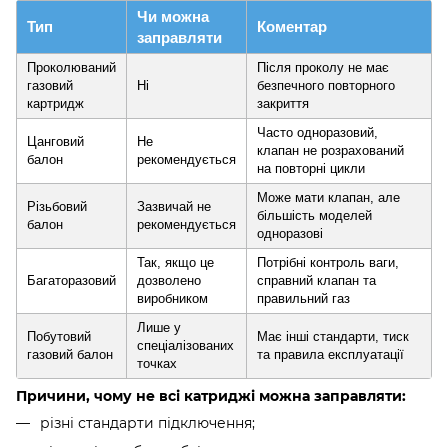
Чи можна
Тип
Коментар
заправляти
Проколюваний
Після проколу не має
газовий
Ні
безпечного повторного
картридж
закриття
Часто одноразовий,
Цанговий
Не
клапан не розрахований
балон
рекомендується
на повторні цикли
Може мати клапан, але
Різьбовий
Зазвичай не
більшість моделей
балон
рекомендується
одноразові
Так, якщо це
Потрібні контроль ваги,
Багаторазовий
дозволено
справний клапан та
виробником
правильний газ
Лише у
Побутовий
Має інші стандарти, тиск
спеціалізованих
газовий балон
та правила експлуатації
точках
Причини, чому не всі катриджі можна заправляти:
різні стандарти підключення;