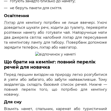
готують занадто близько до намету;
не беруть пакети для сміття.
Освітлення
Ліхтар
для кемпінгу потрібен не лише ввечері. Уночі
доведеться шукати речі, ходити до туалету, перевіряти
розтяжки намету або готувати чай. Найзручніше мати
два джерела світла: налобний ліхтар для пересування
та кемпінгову лампу для табору. Повербанк допоможе
зарядити телефон, ліхтар або навігатор.
Що брати на кемпінг: повний перелік
речей для новачка
Перед першим виїздом на природу легко розгубитися
й узяти або забагато, або забути найважливіше. Тому
заздалегідь складіть базовий список речей. Нижче —
повний перелік того, що потрібно для кемпінгу
новачку.
Для сну
Візьміть намет, спальник, каремат або туристичний