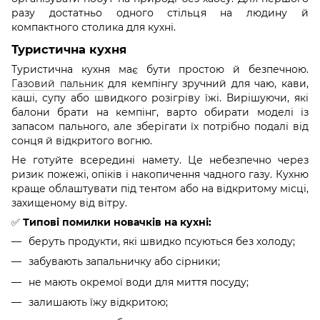
разу достатньо одного стільця на людину й
компактного столика для кухні.
Туристична кухня
Туристична кухня має бути простою й безпечною.
Газовий пальник
для кемпінгу зручний для чаю, кави,
каші, супу або швидкого розігріву їжі. Вирішуючи, які
балони брати на кемпінг, варто обирати моделі із
запасом пального, але зберігати їх потрібно подалі від
сонця й відкритого вогню.
Не готуйте всередині намету. Це небезпечно через
ризик пожежі, опіків і накопичення чадного газу. Кухню
краще облаштувати під тентом або на відкритому місці,
захищеному від вітру.
✅
Типові помилки новачків на кухні:
беруть продукти, які швидко псуються без холоду;
забувають запальничку або сірники;
не мають окремої води для миття посуду;
залишають їжу відкритою;