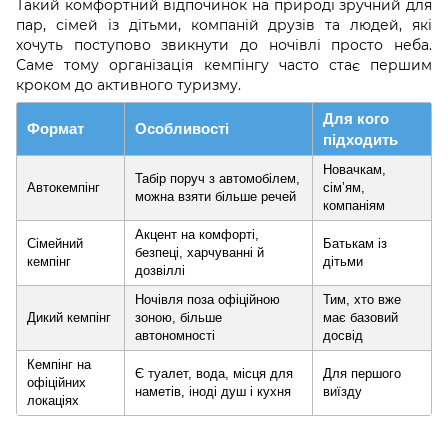
Такий комфортний відпочинок на природі зручний для
пар, сімей із дітьми, компаній друзів та людей, які
хочуть поступово звикнути до ночівлі просто неба.
Саме тому організація кемпінгу часто стає першим
кроком до активного туризму.
Для кого
Формат
Особливості
підходить
Новачкам,
Табір поруч з автомобілем,
Автокемпінг
сім’ям,
можна взяти більше речей
компаніям
Акцент на комфорті,
Сімейний
Батькам із
безпеці, харчуванні й
кемпінг
дітьми
дозвіллі
Ночівля поза офіційною
Тим, хто вже
Дикий кемпінг
зоною, більше
має базовий
автономності
досвід
Кемпінг на
Є туалет, вода, місця для
Для першого
офіційних
наметів, іноді душ і кухня
виїзду
локаціях