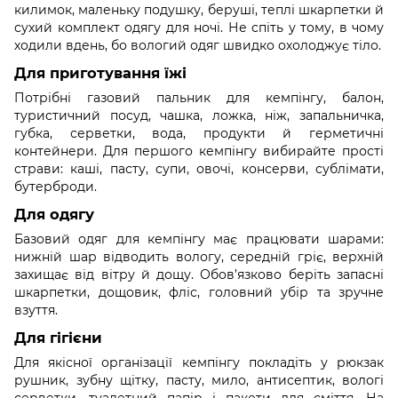
килимок, маленьку подушку, беруші, теплі шкарпетки й
сухий комплект одягу для ночі. Не спіть у тому, в чому
ходили вдень, бо вологий одяг швидко охолоджує тіло.
Для приготування їжі
Потрібні газовий пальник для кемпінгу, балон,
туристичний посуд, чашка, ложка, ніж, запальничка,
губка, серветки, вода, продукти й герметичні
контейнери. Для першого кемпінгу вибирайте прості
страви: каші, пасту, супи, овочі, консерви, сублімати,
бутерброди.
Для одягу
Базовий одяг для кемпінгу має працювати шарами:
нижній шар відводить вологу, середній гріє, верхній
захищає від вітру й дощу. Обов’язково беріть запасні
шкарпетки, дощовик, фліс, головний убір та зручне
взуття.
Для гігієни
Для якісної організації кемпінгу покладіть у рюкзак
рушник, зубну щітку, пасту, мило, антисептик, вологі
серветки, туалетний папір і пакети для сміття. На