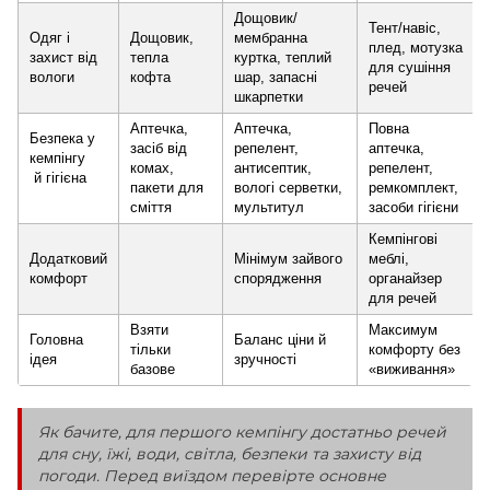
Дощовик/
Тент/навіс,
Одяг і
Дощовик,
мембранна
плед, мотузка
захист від
тепла
куртка, теплий
для сушіння
вологи
кофта
шар, запасні
речей
шкарпетки
Аптечка,
Аптечка,
Повна
Безпека у
засіб від
репелент,
аптечка,
кемпінгу
комах,
антисептик,
репелент,
й гігієна
пакети для
вологі серветки,
ремкомплект,
сміття
мультитул
засоби гігієни
Кемпінгові
Додатковий
Мінімум зайвого
меблі,
комфорт
спорядження
органайзер
для речей
Взяти
Максимум
Головна
Баланс ціни й
тільки
комфорту без
ідея
зручності
базове
«виживання»
Як бачите, для першого кемпінгу достатньо речей
для сну, їжі, води, світла, безпеки та захисту від
погоди. Перед виїздом перевірте основне