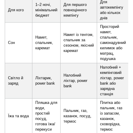
Для
1–2 ночі,
Для першого
автокемпінгу
Для кого
мінімальний
повноцінного
або кількох
бюджет
кемпінгу
днів
Просторий
намет,
Намет із тентом,
Намет,
спальник,
спальник за
Сон
спальник,
самонадувний
сезоном, якісний
каремат
килимок або
каремат
матрац,
подушка
Налобний +
кемпінговий
Налобний
Світло й
Ліхтарик,
ліхтар, power
ліхтар, power
заряд
power bank
bank або
bank
зарядна
станція
Пляшка для
Плитка або
води,
пальник, газ
Пальник, газ,
простий
із запасом,
Їжа та вода
казанок, посуд,
посуд,
казанок,
термос
готова їжа/
сковорідка,
перекуси
термос