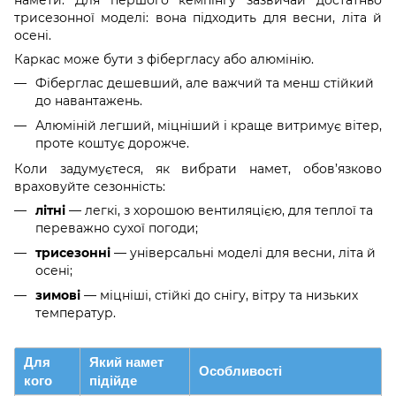
трисезонної моделі: вона підходить для весни, літа й
осені.
Каркас може бути з фібергласу або алюмінію.
Фіберглас дешевший, але важчий та менш стійкий
до навантажень.
Алюміній легший, міцніший і краще витримує вітер,
проте коштує дорожче.
Коли задумуєтеся, як вибрати намет, обов’язково
враховуйте сезонність:
літні
— легкі, з хорошою вентиляцією, для теплої та
переважно сухої погоди;
трисезонні
— універсальні моделі для весни, літа й
осені;
зимові
— міцніші, стійкі до снігу, вітру та низьких
температур.
Для
Який намет
Особливості
кого
підійде