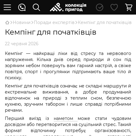
Новини
Поради експертів
Кемпінг для початківців
Кемпінг для початківців
22 червня 2026
Кемпінг — найкращі ліки від стресу та нервового
напруження. Кілька днів серед природи й сон під
зоряним небом повернуть вам гарний настрій, а свіже
повітря, спорт і прогулянки підтримають ваше тіло й
психіку.
Кемпінг для початківців означає не складні маршрути й
екстремальне виживання, а добре продуманий
відпочинок на природі з теплим сном, безпечною
кухнею, зручним табором і лише справді потрібними
речами.
Перший виїзд із
наметом
може стати чудовим
досвідом або перетворитися на суцільний стрес. Такий
формат відпочинку потребує організованості,