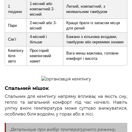
1-місний або
1
Легкий, компактний, з
компактний 2-
людини
мінімальним тамбуром
місний
2-місний або 3-
Краще брати із запасом місця
Пари
місний
для речей
4-місний і
Бажано з кількома входами,
Сім’ї
більше
тамбуром або окремими зонами
Кемпінгу
Просторий
Вага менш важлива, головне
біля
кемпінговий
комфорт і висота
авто
намет
Спальний мішок
Спальник для кемпінгу напряму впливає на якість сну,
тепло та загальний комфорт під час ночівлі. Навіть
улітку вночі температура може суттєво знижуватися,
особливо біля водойм, у горах або в лісі.
Детальніше про вибір температурного режиму,