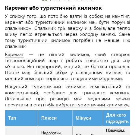
Каремат або туристичний килимок
У списку того, що потрібно взяти із собою на кемпінг,
каремат або туристичний килимок має бути поруч зі
спальником. Спальник гріє зверху й з боків, але тепло
знизу легко втрачається через холодну землю. Саме
тому
туристичний килимок
потрібен не менше ніж
спальник.
Каремат
— це пінний килимок, який створює
теплоізоляційний шар і робить поверхню для сну
м’якшою. Він недорогий, міцний, не боїться проколів.
Проте має більший об’єм у складеному вигляді та
менший комфорт порівняно з надувними моделями.
Надувний туристичний килимок компактніший та
комфортніший, особливо для тривалого кемпінгу.
Детальніше про різницю між моделями можна
прочитати в статті «
Як вибрати туристичний килимок
».
Для кого
Тип
Плюси
Мінуси
підходить
Новачкам,
Недорогий,