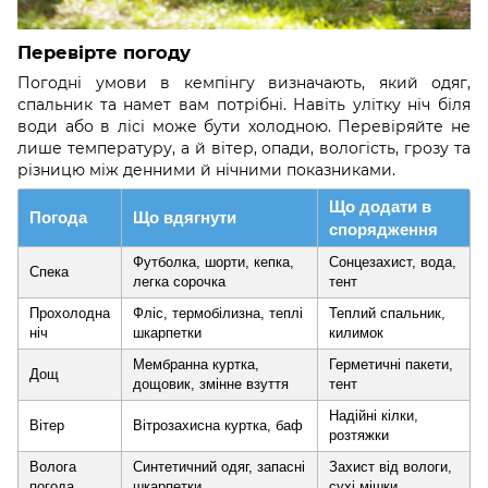
Перевірте погоду
Погодні умови в кемпінгу визначають, який одяг,
спальник та намет вам потрібні. Навіть улітку ніч біля
води або в лісі може бути холодною. Перевіряйте не
лише температуру, а й вітер, опади, вологість, грозу та
різницю між денними й нічними показниками.
Що додати в
Погода
Що вдягнути
спорядження
Футболка, шорти, кепка,
Сонцезахист, вода,
Спека
легка сорочка
тент
Прохолодна
Фліс, термобілизна, теплі
Теплий спальник,
ніч
шкарпетки
килимок
Мембранна куртка,
Герметичні пакети,
Дощ
дощовик, змінне взуття
тент
Надійні кілки,
Вітер
Вітрозахисна куртка, баф
розтяжки
Волога
Синтетичний одяг, запасні
Захист від вологи,
погода
шкарпетки
сухі мішки