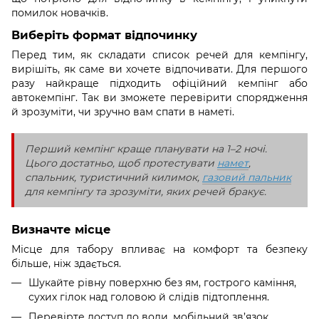
помилок новачків.
Виберіть формат відпочинку
Перед тим, як складати список речей для кемпінгу,
вирішіть, як саме ви хочете відпочивати. Для першого
разу найкраще підходить офіційний кемпінг або
автокемпінг. Так ви зможете перевірити спорядження
й зрозуміти, чи зручно вам спати в наметі.
Перший кемпінг краще планувати на 1–2 ночі.
Цього достатньо, щоб протестувати
намет
,
спальник, туристичний килимок,
газовий пальник
для кемпінгу та зрозуміти, яких речей бракує.
Визначте місце
Місце для табору впливає на комфорт та безпеку
більше, ніж здається.
Шукайте рівну поверхню без ям, гострого каміння,
сухих гілок над головою й слідів підтоплення.
Перевірте доступ до води, мобільний зв’язок,