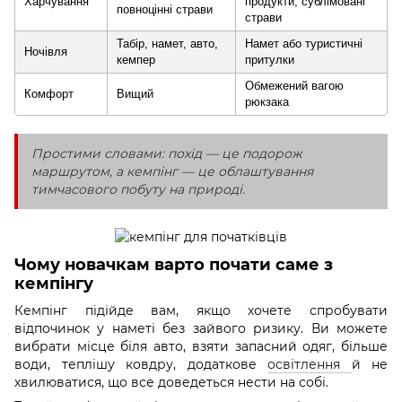
Харчування
продукти, сублімовані
повноцінні страви
страви
Табір, намет, авто,
Намет або туристичні
Ночівля
кемпер
притулки
Обмежений вагою
Комфорт
Вищий
рюкзака
Простими словами: похід — це подорож
маршрутом, а кемпінг — це облаштування
тимчасового побуту на природі.
Чому новачкам варто почати саме з
кемпінгу
Кемпінг підійде вам, якщо хочете спробувати
відпочинок у наметі без зайвого ризику. Ви можете
вибрати місце біля авто, взяти запасний одяг, більше
води, теплішу ковдру, додаткове
освітлення
й не
хвилюватися, що все доведеться нести на собі.