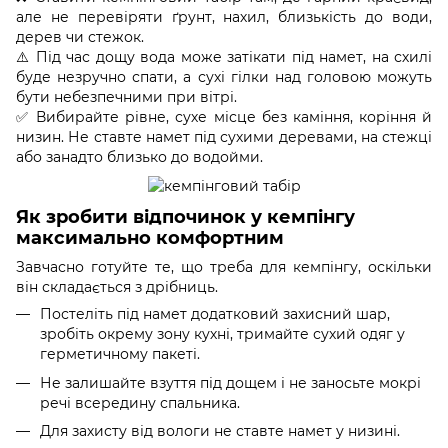
але не перевіряти ґрунт, нахил, близькість до води,
дерев чи стежок.
⚠️ Під час дощу вода може затікати під намет, на схилі
буде незручно спати, а сухі гілки над головою можуть
бути небезпечними при вітрі.
✅ Вибирайте рівне, сухе місце без каміння, коріння й
низин. Не ставте намет під сухими деревами, на стежці
або занадто близько до водойми.
Як зробити відпочинок у кемпінгу
максимально комфортним
Завчасно готуйте те, що треба для кемпінгу, оскільки
він складається з дрібниць.
Постеліть під намет додатковий захисний шар,
зробіть окрему зону кухні, тримайте сухий одяг у
герметичному пакеті.
Не залишайте взуття під дощем і не заносьте мокрі
речі всередину спальника.
Для захисту від вологи не ставте намет у низині.