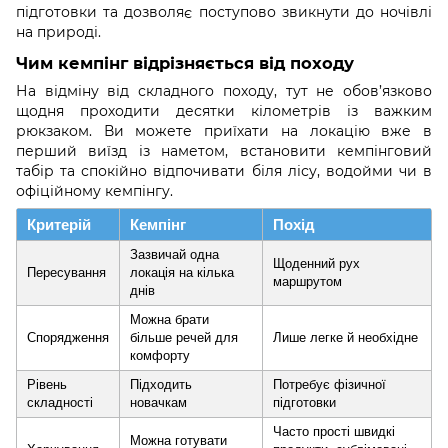
підготовки та дозволяє поступово звикнути до ночівлі
на природі.
Чим кемпінг відрізняється від походу
На відміну від складного походу, тут не обов’язково
щодня проходити десятки кілометрів із важким
рюкзаком. Ви можете приїхати на локацію вже в
перший виїзд із наметом, встановити кемпінговий
табір та спокійно відпочивати біля лісу, водойми чи в
офіційному кемпінгу.
Критерій
Кемпінг
Похід
Зазвичай одна
Щоденний рух
Пересування
локація на кілька
маршрутом
днів
Можна брати
Спорядження
більше речей для
Лише легке й необхідне
комфорту
Рівень
Підходить
Потребує фізичної
складності
новачкам
підготовки
Часто прості швидкі
Можна готувати