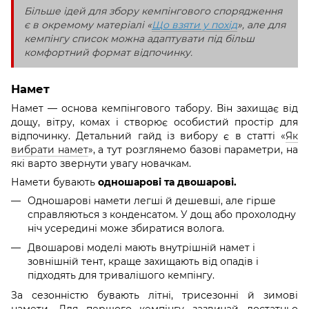
Більше ідей для збору кемпінгового спорядження
є в окремому матеріалі «
Що взяти у похід
», але для
кемпінгу список можна адаптувати під більш
комфортний формат відпочинку.
Намет
Намет — основа кемпінгового табору. Він захищає від
дощу, вітру, комах і створює особистий простір для
відпочинку. Детальний гайд із вибору є в статті «
Як
вибрати намет
», а тут розглянемо базові параметри, на
які варто звернути увагу новачкам.
Намети бувають
одношарові та двошарові.
Одношарові намети легші й дешевші, але гірше
справляються з конденсатом. У дощ або прохолодну
ніч усередині може збиратися волога.
Двошарові моделі мають внутрішній намет і
зовнішній тент, краще захищають від опадів і
підходять для тривалішого кемпінгу.
За сезонністю бувають літні, трисезонні й зимові
намети. Для першого кемпінгу зазвичай достатньо