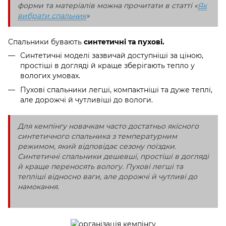
форми та матеріалів можна прочитати в статті «
Як
вибрати спальник
»
Спальники бувають
синтетичні та пухові.
Синтетичні моделі зазвичай доступніші за ціною,
простіші в догляді й краще зберігають тепло у
вологих умовах.
Пухові спальники легші, компактніші та дуже теплі,
але дорожчі й чутливіші до вологи.
Для кемпінгу новачкам часто достатньо якісного
синтетичного спальника з температурним
режимом, який відповідає сезону поїздки.
Синтетичні спальники дешевші, простіші в догляді
й краще переносять вологу. Пухові легші та
тепліші відносно ваги, але дорожчі й чутливі до
намокання.