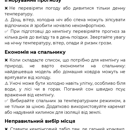
❌Не перевіряти погоду або дивитися тільки денну
температуру.
⚠️ Дощ, вітер, холодна ніч або спека можуть зіпсувати
відпочинок й зробити ночівлю некомфортною.
✅ При підготовці до кемпінгу перевіряйте прогноз за
кілька днів до виїзду та в день поїздки. Звертайте увагу
на нічну температуру, вітер, опади й ризик грози.
Економія на спальнику
❌ Коли складаєте список, що потрібно для кемпінгу на
природі, не варто економити на спальнику:
найдешевша модель або домашня ковдра можуть не
врятувати від холоду.
⚠️ Уночі може бути холодно навіть улітку, особливо біля
води, у лісі чи в горах. Поганий сон швидко псує
враження від кемпінгу.
✅ Вибирайте спальник за температурним режимом, а
не тільки за ціною. Додатково використовуйте каремат
або надувний килимок для ізоляції від землі.
Неправильний вибір місця
❌ Ставити кемпінговий табір там, де гарний краєвид,