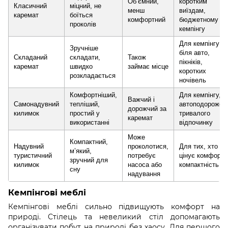
Об’ємний,
коротким
Класичний
міцний, не
менш
виїздам,
каремат
боїться
комфортний
бюджетному
проколів
кемпінгу
Для кемпінгу
Зручніше
біля авто,
Складаний
складати,
Також
пікніків,
каремат
швидко
займає місце
коротких
розкладається
ночівель
Комфортніший,
Для кемпінгу,
Важчий і
Самонадувний
тепліший,
автоподорожей
дорожчий за
килимок
простий у
тривалого
каремат
використанні
відпочинку
Може
Компактний,
Надувний
проколотися,
Для тих, хто
м’який,
туристичний
потребує
цінує комфорт і
зручний для
килимок
насоса або
компактність
сну
надування
Кемпінгові меблі
Кемпінгові меблі сильно підвищують комфорт на
природі. Стілець та невеликий стіл допомагають
організувати побут на природі без хаосу. Для першого