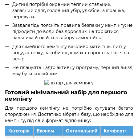
Дитині потрібні окремий теплий спальник,
запасний одяг, головний убір, улюблена іграшка,
перекуси.
Заздалегідь поясніть правила безпеки у кемпінгу: не
підходити до води без дорослих, не торкатися
пальника й не йти з табору самостійно.
Для сімейного кемпінгу важливо мати тінь, питну
воду, аптечку, засоби від комах та прості заняття на
вечір.
Не плануйте надто активну програму, перший виїзд
має бути спокійним.
Готовий мінімальний набір для першого
кемпінгу
Для першого кемпінгу не потрібно купувати багато
спорядження. Достатньо зібрати базу, що необхідно для
кемпінгу, під свій формат відпочинку:
Категорія
Економ
Оптимальний
Комфорт+