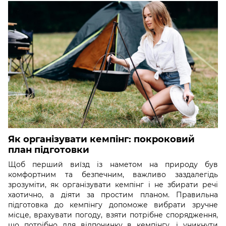
Як організувати кемпінг: покроковий
план підготовки
Щоб перший виїзд із наметом на природу був
комфортним та безпечним, важливо заздалегідь
зрозуміти, як організувати кемпінг і не збирати речі
хаотично, а діяти за простим планом. Правильна
підготовка до кемпінгу допоможе вибрати зручне
місце, врахувати погоду, взяти потрібне спорядження,
що потрібно для відпочинку в кемпінгу, і уникнути