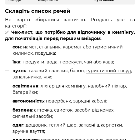
Складіть список речей
Не варто збиратися хаотично. Розділіть усе на
категорії:
✅
Чек-лист, що потрібно для відпочинку в кемпінгу,
для початківців перед першим виїздом:
сон
: намет,
спальник
,
каремат
або
туристичний
килимок
, подушка;
їжа
: продукти, вода, перекуси, чай або кава;
кухня
: газовий пальник, балон,
туристичний посуд
,
запальничка, ніж;
освітлення
: ліхтар для кемпінгу, налобний ліхтар,
батарейки;
автономність
: повербанк, зарядні кабелі;
безпека
: аптечка, свисток, засоби від комах,
сигнальні засоби;
одяг
: дощовик, теплий шар, запасні шкарпетки,
зручне взуття;