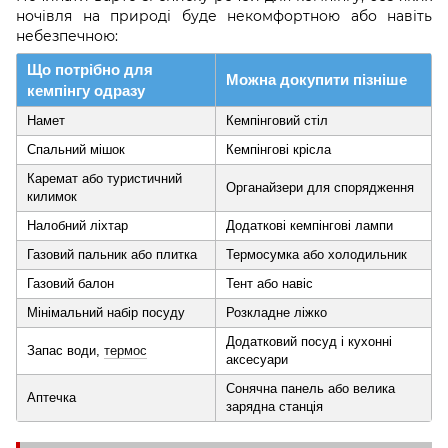
ночівля на природі буде некомфортною або навіть
небезпечною:
Що потрібно для
Можна докупити пізніше
кемпінгу одразу
Намет
Кемпінговий стіл
Спальний мішок
Кемпінгові крісла
Каремат або туристичний
Органайзери для спорядження
килимок
Налобний ліхтар
Додаткові кемпінгові лампи
Газовий пальник або плитка
Термосумка або холодильник
Газовий балон
Тент або навіс
Мінімальний набір посуду
Розкладне ліжко
Додатковий посуд і кухонні
Запас води,
термос
аксесуари
Сонячна панель або велика
Аптечка
зарядна станція