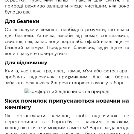
природі важливо залишати місце чистішим, ніж воно
було до вас.
Для безпеки
Організовуючи кемпінг, необхідно розуміти, що взяти
для безпеки. Аптечка, засоби від комах, сонцезахист,
свисток, ніж, запас води, карта або офлайн-навігація —
базовий мінімум. Повідомте близьких, куди їдете та
коли плануєте повернутися.
Для відпочинку
Книга, настільна гра, плед, гамак, м’яч або фотоапарат
зроблять відпочинок приємнішим. Але не беріть
забагато, оскільки зайві речі створюють хаос у таборі.
Яких помилок припускаються новачки на
кемпінгу
Як організувати кемпінг, щоб відпочинок не
перетворився на боротьбу з важким рюкзаком,
холодною ніччю чи мокрим наметом? Варто заздалегідь
знати типові помилки новачків, бути готовими до