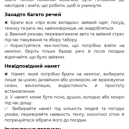
наслідків і знати, що робити, щоб їх уникнути.
Занадто багато речей
❌ Брати все «про всяк випадок»: зайвий одяг, посуд,
техніку та речі, які, найімовірніше, не знадобляться.
⚠️ Важкий рюкзак, перевантажене авто та зайвий стрес
під час пакування та збору табору.
✅Користуйтеся чек-листом, що потрібно взяти на
кемпінг, беріть тільки базові речі й після поїздки
відмічайте, що було зайвим.
Невідповідний намет
❌ Намет, який потрібно брати на кемпінг, вибирати
лише за ціною, дизайном або розміром, не враховуючи
сезон, вентиляцію, водостійкість й простоту
встановлення.
⚠️ У наметі може бути тісно, душно, холодно або мокро
під час дощу.
✅ Вибирайте намет під кількість людей та погодні
умови, перевіряйте наявність тенту, москітної сітки й
потренуйтеся зібрати його до поїздки.
Ігнорування прогнозу