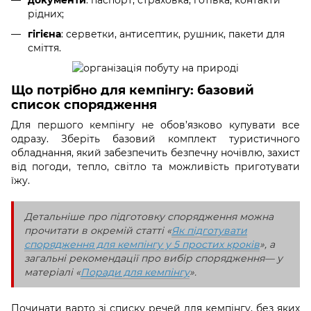
документи
: паспорт, страховка, готівка, контакти
рідних;
гігієна
: серветки, антисептик, рушник, пакети для
сміття.
Що потрібно для кемпінгу: базовий
список спорядження
Для першого кемпінгу не обов’язково купувати все
одразу. Зберіть базовий комплект туристичного
обладнання, який забезпечить безпечну ночівлю, захист
від погоди, тепло, світло та можливість приготувати
їжу.
Детальніше про підготовку спорядження можна
прочитати в окремій статті «
Як підготувати
спорядження для кемпінгу у 5 простих кроків
», а
загальні рекомендації про вибір спорядження— у
матеріалі «
Поради для кемпінгу
».
Починати варто зі списку речей для кемпінгу, без яких