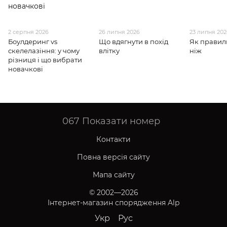
2 серпня 2026
26 липня 2026
23 липня 20
Боулдеринг vs
Що вдягнути в похід
Як правил
скелелазіння: у чому
влітку
ніж
різниця і що вибрати
новачкові
067
Показати номер
Контакти
Повна версія сайту
Мапа сайту
© 2002—2026
Інтернет-магазин спорядження Alp
Укр
Рус