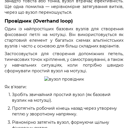
занадто товста або тонка, вузол втрачає ефективність.
Ще одна помилка — нерівномірне затягування витків,
через що вузол перекошується.
Провідник (Overhand loop)
Один із найпростіших базових вузлів для створення
фіксованої петлі на мотузці. Він використовується як
стартовий елемент у багатьох схемах альпіністських
вузлів і часто є основою для більш складних варіантів.
Застосовується для створення допоміжних петель,
тимчасових точок кріплення, у самострахуванні, а також
у навчальних ситуаціях, коли потрібно швидко
сформувати простий вузол на мотузці.
Як в’язати:
Зробіть звичайний простий вузол (як базовий
вузлик на мотузці).
Протягніть робочий кінець назад через утворену
петлю у зворотному напрямку.
Рівномірно затягніть вузол, формуючи щільну
фіксовану петлю.