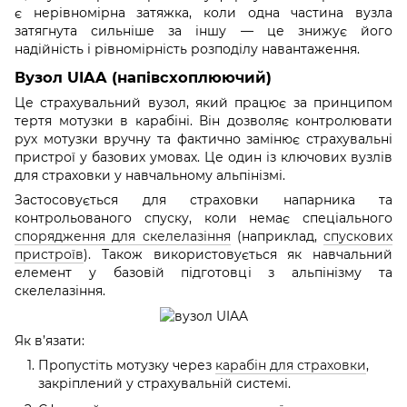
є нерівномірна затяжка, коли одна частина вузла
затягнута сильніше за іншу — це знижує його
надійність і рівномірність розподілу навантаження.
Вузол UIAA (напівсхоплюючий)
Це страхувальний вузол, який працює за принципом
тертя мотузки в карабіні. Він дозволяє контролювати
рух мотузки вручну та фактично замінює страхувальні
пристрої у базових умовах. Це один із ключових вузлів
для страховки у навчальному альпінізмі.
Застосовується для страховки напарника та
контрольованого спуску, коли немає спеціального
спорядження для скелелазіння
(наприклад,
спускових
пристроїв
). Також використовується як навчальний
елемент у базовій підготовці з альпінізму та
скелелазіння.
Як в’язати:
Пропустіть мотузку через
карабін для страховки
,
закріплений у страхувальній системі.