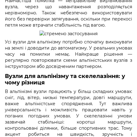
Найчастіша помилка — неправильне вирівнювання
вузла, через що навантаження розподіляється
нерівномірно. Також небезпечно використовувати
його без перевірки затягування, оскільки при перекосі
петля може втрачати стабільність під вагою.
Усі вузли для альпінізму потрібно спочатку виконувати
на землі і доводити до автоматизму. У реальних умовах
часу на помилки немає. Найкраще рішення —
регулярно повторювати схеми альпіністських вузлів з
інструктором або досвідченим партнером.
Вузли для альпінізму та скелелазіння: у
чому різниця
В альпінізмі вузли працюють у більш складних умовах:
сніг, лід, вітер, низькі температури, довгі маршрути,
важке альпіністське спорядження. Тут важлива
універсальність і можливість працювати навіть у
поганих погодних умовах. У скелелазінні умови
зазвичай стабільніші: коротші маршрути,
контрольовані ділянки, більше спортивних трас. Тому
акцент робиться на швидкість, зручність і