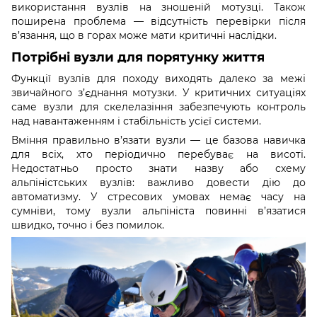
використання вузлів на зношеній мотузці. Також
поширена проблема — відсутність перевірки після
в’язання, що в горах може мати критичні наслідки.
Потрібні вузли для порятунку життя
Функції вузлів для походу виходять далеко за межі
звичайного з’єднання мотузки. У критичних ситуаціях
саме вузли для скелелазіння забезпечують контроль
над навантаженням і стабільність усієї системи.
Вміння правильно в’язати вузли — це базова навичка
для всіх, хто періодично перебуває на висоті.
Недостатньо просто знати назву або схему
альпіністських вузлів: важливо довести дію до
автоматизму. У стресових умовах немає часу на
сумніви, тому вузли альпініста повинні в’язатися
швидко, точно і без помилок.