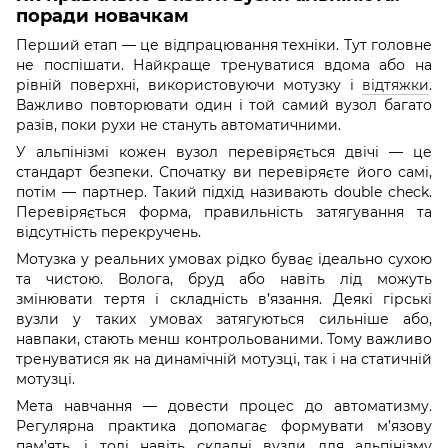
поради новачкам
Перший етап — це відпрацювання техніки. Тут головне
не поспішати. Найкраще тренуватися вдома або на
рівній поверхні, використовуючи мотузку і
відтяжки
.
Важливо повторювати один і той самий вузол багато
разів, поки рухи не стануть автоматичними.
У альпінізмі кожен вузол перевіряється двічі — це
стандарт безпеки. Спочатку ви перевіряєте його самі,
потім — партнер. Такий підхід називають double check.
Перевіряється форма, правильність затягування та
відсутність перекручень.
Мотузка у реальних умовах рідко буває ідеально сухою
та чистою. Волога, бруд або навіть лід можуть
змінювати тертя і складність в’язання. Деякі гірські
вузли у таких умовах затягуються сильніше або,
навпаки, стають менш контрольованими. Тому важливо
тренуватися як на динамічній мотузці, так і на статичній
мотузці.
Мета навчання — довести процес до автоматизму.
Регулярна практика допомагає формувати м’язову
пам’ять, і тоді навіть складні вузли для альпінізму