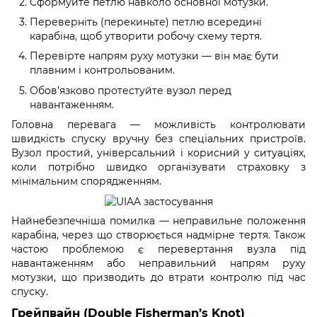
Сформуйте петлю навколо основної мотузки.
Переверніть (перекиньте) петлю всередині
карабіна, щоб утворити робочу схему тертя.
Перевірте напрям руху мотузки — він має бути
плавним і контрольованим.
Обов’язково протестуйте вузол перед
навантаженням.
Головна перевага — можливість контролювати
швидкість спуску вручну без спеціальних пристроїв.
Вузол простий, універсальний і корисний у ситуаціях,
коли потрібно швидко організувати страховку з
мінімальним спорядженням.
Найнебезпечніша помилка — неправильне положення
карабіна, через що створюється надмірне тертя. Також
частою проблемою є перевертання вузла під
навантаженням або неправильний напрям руху
мотузки, що призводить до втрати контролю під час
спуску.
Грейпвайн (Double Fisherman’s Knot)