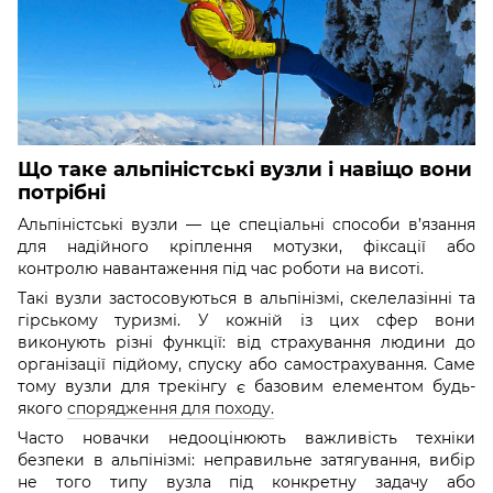
Що таке альпіністські вузли і навіщо вони
потрібні
Альпіністські вузли — це спеціальні способи в’язання
для надійного кріплення мотузки, фіксації або
контролю навантаження під час роботи на висоті.
Такі вузли застосовуються в альпінізмі, скелелазінні та
гірському туризмі. У кожній із цих сфер вони
виконують різні функції: від страхування людини до
організації підйому, спуску або самострахування. Саме
тому вузли для трекінгу є базовим елементом будь-
якого
спорядження для походу.
Часто новачки недооцінюють важливість техніки
безпеки в альпінізмі: неправильне затягування, вибір
не того типу вузла під конкретну задачу або