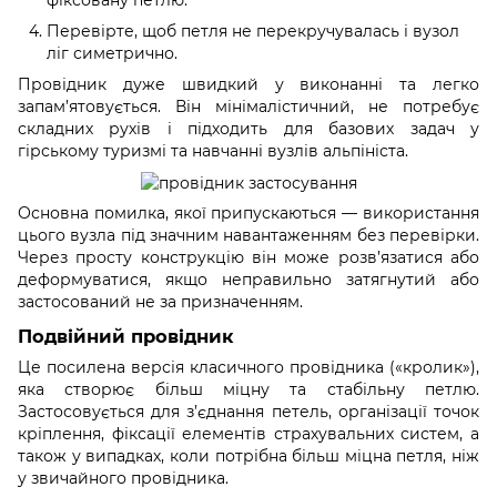
Перевірте, щоб петля не перекручувалась і вузол
ліг симетрично.
Провідник дуже швидкий у виконанні та легко
запам’ятовується. Він мінімалістичний, не потребує
складних рухів і підходить для базових задач у
гірському туризмі та навчанні вузлів альпініста.
Основна помилка, якої припускаються — використання
цього вузла під значним навантаженням без перевірки.
Через просту конструкцію він може розв’язатися або
деформуватися, якщо неправильно затягнутий або
застосований не за призначенням.
Подвійний провідник
Це посилена версія класичного провідника («кролик»),
яка створює більш міцну та стабільну петлю.
Застосовується для з’єднання петель, організації точок
кріплення, фіксації елементів страхувальних систем, а
також у випадках, коли потрібна більш міцна петля, ніж
у звичайного провідника.