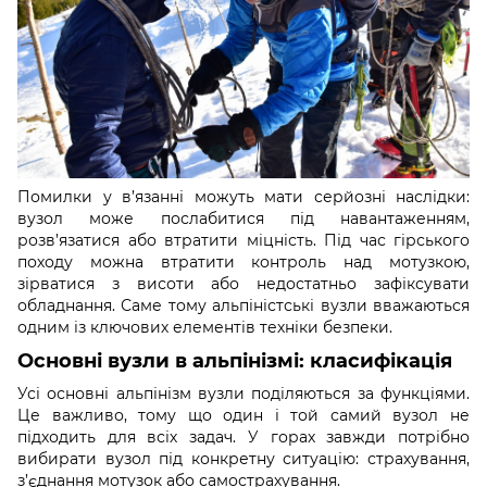
Помилки у в’язанні можуть мати серйозні наслідки:
вузол може послабитися під навантаженням,
розв’язатися або втратити міцність. Під час гірського
походу можна втратити контроль над мотузкою,
зірватися з висоти або недостатньо зафіксувати
обладнання. Саме тому альпіністські вузли вважаються
одним із ключових елементів техніки безпеки.
Основні вузли в альпінізмі: класифікація
Усі основні альпінізм вузли поділяються за функціями.
Це важливо, тому що один і той самий вузол не
підходить для всіх задач. У горах завжди потрібно
вибирати вузол під конкретну ситуацію: страхування,
з’єднання мотузок або самострахування.