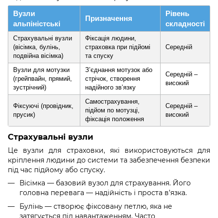
Вузли
Рівень
Призначення
альпіністські
складності
Страхувальні вузли
Фіксація людини,
(вісімка, булінь,
страховка при підйомі
Середній
подвійна вісімка)
та спуску
Вузли для мотузки
З’єднання мотузок або
Середній –
(грейпвайн, прямий,
стрічок, створення
високий
зустрічний)
надійного зв’язку
Самострахування,
Фіксуючі (провідник,
Середній –
підйом по мотузці,
прусик)
високий
фіксація положення
Страхувальні вузли
Це вузли для страховки, які використовуються для
кріплення людини до системи та забезпечення безпеки
під час підйому або спуску.
Вісімка — базовий вузол для страхування. Його
головна перевага — надійність і проста в’язка.
Булінь — створює фіксовану петлю, яка не
затягується під навантаженням. Часто