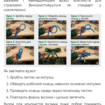
Базовий і найнадійніший вузол альпініста для
страховки. Використовується як стандарт у
скелелазінні.
Як зав'язати вузол:
Зробіть петлю на мотузці.
Обведіть робочий кінець навколо основної мотузки.
Проведіть кінець назад через початкову петлю.
Повторіть форму вісімки і щільно затягніть.
Вузли для альпіністів вісімки дуже добре тримають