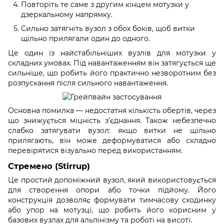
Повторіть те саме з другим кінцем мотузки у
дзеркальному напрямку.
Сильно затягніть вузол з обох боків, щоб витки
щільно прилягали один до одного.
Це один із найстабільніших вузлів для мотузки у
складних умовах. Під навантаженням він затягується ще
сильніше, що робить його практично незворотним без
розпускання після сильного навантаження.
Основна помилка — недостатня кількість обертів, через
що знижується міцність з’єднання. Також небезпечно
слабко затягувати вузол: якщо витки не щільно
прилягають, він може деформуватися або складно
перевірятися візуально перед використанням.
Стремено (Stirrup)
Це простий допоміжний вузол, який використовується
для створення опори або точки підйому. Його
конструкція дозволяє формувати тимчасову сходинку
або упор на мотузці, що робить його корисним у
базових вузлах для альпінізму та роботі на висоті.