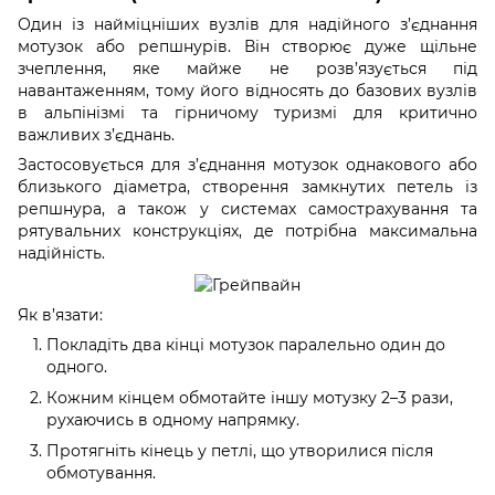
Один із найміцніших вузлів для надійного з’єднання
мотузок або репшнурів. Він створює дуже щільне
зчеплення, яке майже не розв’язується під
навантаженням, тому його відносять до базових вузлів
в альпінізмі та гірничому туризмі для критично
важливих з’єднань.
Застосовується для з’єднання мотузок однакового або
близького діаметра, створення замкнутих петель із
репшнура, а також у системах самострахування та
рятувальних конструкціях, де потрібна максимальна
надійність.
Як в’язати:
Покладіть два кінці мотузок паралельно один до
одного.
Кожним кінцем обмотайте іншу мотузку 2–3 рази,
рухаючись в одному напрямку.
Протягніть кінець у петлі, що утворилися після
обмотування.