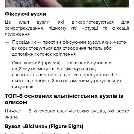
Фіксуючі вузли
Це альп вузли, які використовуються для
самострахування, підйому по мотузці та фіксації
положення.
Провідник — простий фіксуючий вузол, який часто
використовується для створення петель або
допоміжних точок кріплення.
Схоплюючий (прусик) — ключовий вузол для
підйому по мотузці. Він фіксується під
навантаженням і можна легко пересуватися без
нього, що робить його незамінним у рятувальних
ситуаціях.
ТОП-8 основних альпіністських вузлів із
описом
Нижче — 8 ключових альпіністських вузлів, які варто
знати.
Вузол «Вісімка» (Figure Eight)