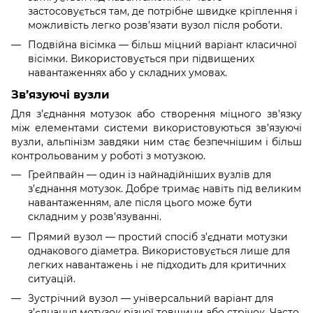
застосовується там, де потрібне швидке кріплення і
можливість легко розв’язати вузол після роботи.
Подвійна вісімка — більш міцний варіант класичної
вісімки. Використовується при підвищених
навантаженнях або у складних умовах.
Зв’язуючі вузли
Для з’єднання мотузок або створення міцного зв’язку
між елементами системи використовуються зв’язуючі
вузли, альпінізм завдяки ним стає безпечнішим і більш
контрольованим у роботі з мотузкою.
Грейпвайн — один із найнадійніших вузлів для
з’єднання мотузок. Добре тримає навіть під великим
навантаженням, але після цього може бути
складним у розв’язуванні.
Прямий вузол — простий спосіб з’єднати мотузки
однакового діаметра. Використовується лише для
легких навантажень і не підходить для критичних
ситуацій.
Зустрічний вузол — універсальний варіант для
з’єднання мотузок різної товщини або стрічок. Часто