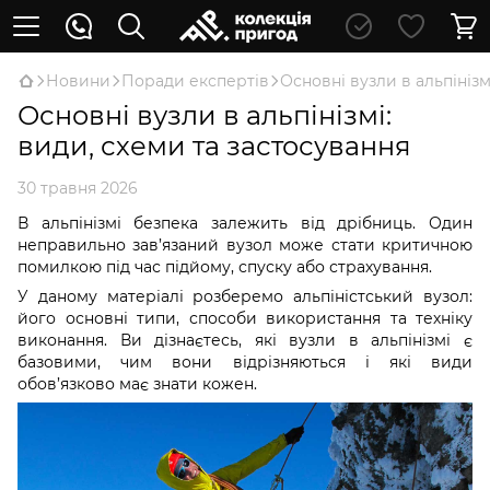
Новини
Поради експертів
Основні вузли в альпінізм
Основні вузли в альпінізмі:
види, схеми та застосування
30 травня 2026
В альпінізмі безпека залежить від дрібниць. Один
неправильно зав’язаний вузол може стати критичною
помилкою під час підйому, спуску або страхування.
У даному матеріалі розберемо альпіністський вузол:
його основні типи, способи використання та техніку
виконання. Ви дізнаєтесь, які вузли в альпінізмі є
базовими, чим вони відрізняються і які види
обов’язково має знати кожен.