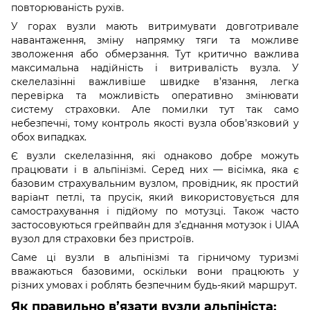
повторюваність рухів.
У горах вузли мають витримувати довготривале
навантаження, зміну напрямку тяги та можливе
зволоження або обмерзання. Тут критично важлива
максимальна надійність і витривалість вузла. У
скелелазінні важливіше швидке в’язання, легка
перевірка та можливість оперативно змінювати
систему страховки. Але помилки тут так само
небезпечні, тому контроль якості вузла обов’язковий у
обох випадках.
Є вузли скелелазіння, які однаково добре можуть
працювати і в альпінізмі. Серед них — вісімка, яка є
базовим страхувальним вузлом, провідник, як простий
варіант петлі, та прусік, який використовується для
самострахування і підйому по мотузці. Також часто
застосовуються грейпвайн для з’єднання мотузок і UIAA
вузол для страховки без пристроїв.
Саме ці вузли в альпінізмі та гірничому туризмі
вважаються базовими, оскільки вони працюють у
різних умовах і роблять безпечним будь-який маршрут.
Як правильно в’язати вузли альпініста: