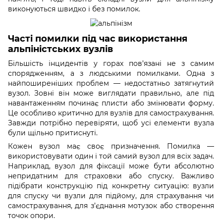
виконуються швидко і без помилок.
Часті помилки під час використання
альпіністських вузлів
Більшість інцидентів у горах пов’язані не з самим
спорядженням, а з людськими помилками. Одна з
найпоширеніших проблем — недостатньо затягнутий
вузол. Зовні він може виглядати правильно, але під
навантаженням починає плисти або змінювати форму.
Це особливо критично для вузлів для самострахування.
Завжди потрібно перевіряти, щоб усі елементи вузла
були щільно притиснуті.
Кожен вузол має своє призначення. Помилка —
використовувати один і той самий вузол для всіх задач.
Наприклад, вузол для фіксації може бути абсолютно
непридатним для страховки або спуску. Важливо
підібрати конструкцію під конкретну ситуацію: вузли
для спуску чи вузли для підйому, для страхування чи
самострахування, для з’єднання мотузок або створення
точок опори.