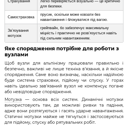
Страхування
легко перевіряється візуально — це критично
для безпеки.
прусик, оскільки може ковзати без
Самостраховка
навантаження і блокуватися під вагою.
грейпвайн, бо забезпечує максимальну
Зв’язування
міцність і практично не розв’язується навіть
мотузок
під сильним навантаженням.
Яке спорядження потрібне для роботи з
вузлами
Щоб вузли для альпінізму працювали правильно і
безпечно, важливі не лише техніка в’язання, а й якісне
спорядження. Саме воно визначає, наскільки надійною
буде система страховки, підйому чи спуску. У горах
навіть ідеально зав’язаний вузол не компенсує погане
або невідповідне спорядження.
Мотузка
— основа всіх систем. Динамічні мотузки
використовують там, де можливі ривки та падіння,
адже вони розтягуються і гасять ударне навантаження.
Статичні мотузки майже не тягнуться і застосовуються
для підйому, спуску або рятувальних робіт.