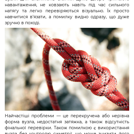
навантаження, не ковзають навіть під час сильного
натягу та легко перевіряються візуально. Їх просто
навчитися в’язати, а помилку видно одразу, що дуже
зручно в поході.
Найчастіші проблеми — це перекручена або нерівна
форма вузла, недостатня затяжка, а також відсутність
фінальної перевірки. Також помилкою є використання
вузла без контролю симетрії, що може знизити його