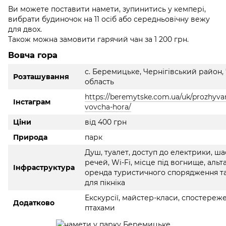
Ви можете поставити намети, зупинитись у кемпері,
вибрати будиночок на 11 осіб або середньовічну вежу
для двох.
Також можна замовити гарячий чан за 1 200 грн.
Вовча гора
с. Беремицьке, Чернігівський район, 
Розташування
область
https://beremytske.com.ua/uk/prozhyv
Інстаграм
vovcha-hora/
Ціни
від 400 грн
Природа
парк
Душ, туалет, доступ до електрики, ш
речей, Wi-Fi, місце під вогнище, альт
Інфраструктура
оренда туристичного спорядження т
для пікніка
Екскурсії, майстер-класи, спостереж
Додатково
птахами