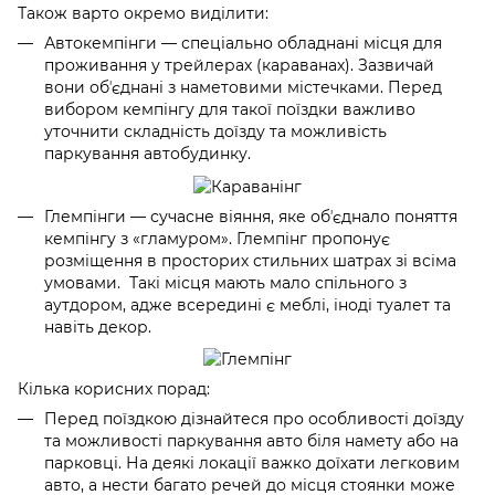
Також варто окремо виділити:
Автокемпінги — спеціально обладнані місця для
проживання у трейлерах (караванах). Зазвичай
вони обʼєднані з наметовими містечками. Перед
вибором кемпінгу для такої поїздки важливо
уточнити складність доїзду та можливість
паркування автобудинку.
Глемпінги — сучасне віяння, яке обʼєднало поняття
кемпінгу з «гламуром». Глемпінг пропонує
розміщення в просторих стильних шатрах зі всіма
умовами. Такі місця мають мало спільного з
аутдором, адже всередині є меблі, іноді туалет та
навіть декор.
Кілька корисних порад:
Перед поїздкою дізнайтеся про особливості доїзду
та можливості паркування авто біля намету або на
парковці. На деякі локації важко доїхати легковим
авто, а нести багато речей до місця стоянки може