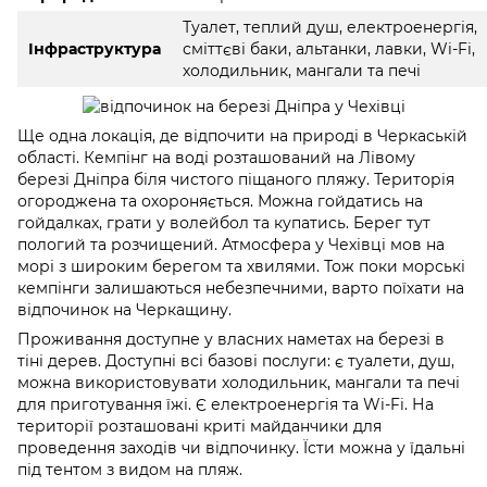
Туалет, теплий душ, електроенергія,
Інфраструктура
сміттєві баки, альтанки, лавки, Wi-Fi,
холодильник, мангали та печі
Ще одна локація, де відпочити на природі в Черкаській
області. Кемпінг на воді розташований на Лівому
березі Дніпра біля чистого піщаного пляжу. Територія
огороджена та охороняється. Можна гойдатись на
гойдалках, грати у волейбол та купатись. Берег тут
пологий та розчищений. Атмосфера у Чехівці мов на
морі з широким берегом та хвилями. Тож поки морські
кемпінги залишаються небезпечними, варто поїхати на
відпочинок на Черкащину.
Проживання доступне у власних наметах на березі в
тіні дерев. Доступні всі базові послуги: є туалети, душ,
можна використовувати холодильник, мангали та печі
для приготування їжі. Є електроенергія та Wi-Fi. На
території розташовані криті майданчики для
проведення заходів чи відпочинку. Їсти можна у їдальні
під тентом з видом на пляж.