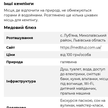
Інші кемпінги
Місця, де відпочити на природі, не обмежуються
горами й водоймами. Розглянемо ще кілька цікавих
місць для кемпінгу.
Медовий блюз
с. Луб’яна, Миколаївський
Розташування
район, Львівська область
Сайт
https://medbluz.com.ua/
Ціни
від 100 грн/особа
Природа
галявина
Душ, туалет, вода, доступ
до електрики, сміттєві
баки, кухня, альтанки, місц
Інфраструктура
під вогнище, Wi-Fi,
дитячий майданчик,
пральна машина
Екскурсія пасікою, сон на
вуликах, майстер-класи,
Додатково