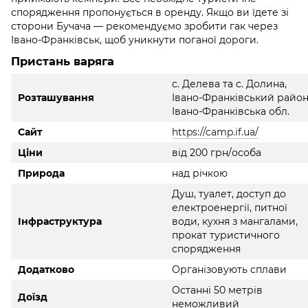
спорядження пропонується в оренду. Якщо ви їдете зі
сторони Бучача — рекомендуємо зробити гак через
Івано-Франківськ, щоб уникнути поганої дороги.
Пристань варяга
с. Делева та с. Долина,
Розташування
Івано-Франківський район
Івано-Франківська обл.
Сайт
https://camp.if.ua/
Ціни
від 200 грн/особа
Природа
над річкою
Душ, туалет, доступ до
електроенергії, питної
Інфраструктура
води, кухня з мангалами,
прокат туристичного
спорядження
Додатково
Організовують сплави
Останні 50 метрів
Доїзд
неможливий