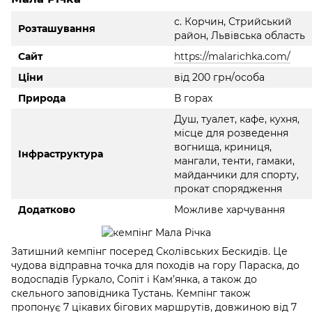
с. Корчин, Стрийський
Розташування
район, Львівська область
Сайт
https://malarichka.com/
Ціни
від 200 грн/особа
Природа
В горах
Душ, туалет, кафе, кухня,
місце для розведення
вогнища, криниця,
Інфраструктура
мангали, тенти, гамаки,
майданчики для спорту,
прокат спорядження
Додатково
Можливе харчування
Затишний кемпінг посеред Сколівських Бескидів. Це
чудова відправна точка для походів на гору Параска, до
водоспадів Гуркало, Сопіт і Кам’янка, а також до
скельного заповідника Тустань. Кемпінг також
пропонує 7 цікавих бігових маршрутів, довжиною від 7