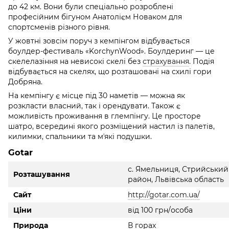
до 42 км. Вони були спеціально розроблені
професійним бігуном Анатолієм Новаком для
спортсменів різного рівня.
У жовтні зовсім поруч з кемпінгом відбувається
боулдер-фестиваль «KorchynWood». Боулдеринг — це
скелелазіння на невисокі скелі без
страхування
. Подія
відбувається на скелях, що розташовані на схилі гори
Добряна.
На кемпінгу є місце під 30 наметів — можна як
розкласти власний, так і орендувати. Також є
можливість проживання в глемпінгу. Це просторе
шатро, всередині якого розміщений настил із палетів,
килимки, спальники та мʼякі подушки.
Gotar
с. Ямельниця, Стрийський
Розташування
район, Львівська область
Сайт
http://gotar.com.ua/
Ціни
від 100 грн/особа
Природа
В горах