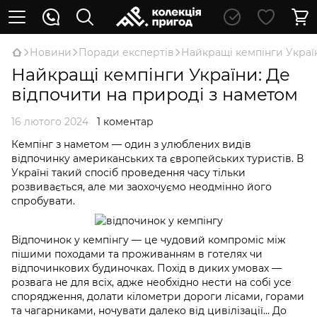
Новини
Поради експертів
Найкращі кемпінги Україн
Найкращі кемпінги України: Де
відпочити на природі з наметом
16 лютого 2024
1 коментар
Кемпінг з наметом — один з улюблених видів
відпочинку американських та європейських туристів. В
Україні такий спосіб проведення часу тільки
розвивається, але ми заохочуємо неодмінно його
спробувати.
Відпочинок у кемпінгу — це чудовий компроміс між
пішими походами та проживанням в готелях чи
відпочинкових будиночках. Похід в диких умовах —
розвага не для всіх, адже необхідно нести на собі усе
спорядження, долати кілометри дороги лісами, горами
та чагарниками, ночувати далеко від цивілізації… До