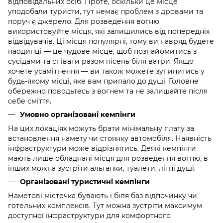
відповідальних осіб. Проте, оскільки це місце
уподобали туристи, тут немає проблем з дровами та
поруч є джерело. Для розведення вогню
використовуйте місця, які залишились від попередніх
відвідувачів. Ці місця популярні, тому ви навряд будете
наодинці — це чудове місце, щоб познайомитись з
сусідами та співати разом пісень біля ватри. Якщо
хочете усамітнення — ви також можете зупинитись у
будь-якому місці, яке вам припало до душі. Головне
обережно поводьтесь з вогнем та не залишайте після
себе сміття.
Умовно організовані кемпінги
На цих локаціях можуть брати мінімальну плату за
встановлення намету чи стоянку автомобіля. Наявність
інфраструктури може відрізнятись. Деякі кемпінги
мають лише обладнані місця для розведення вогню, в
інших можна зустріти альтанки, туалети, літні душі.
Організовані туристичні кемпінги
Наметові містечка бувають і біля баз відпочинку чи
готельних комплексів. Тут можна зустріти максимум
доступної інфраструктури для комфортного