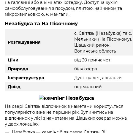
на галявині або в кімнатах котеджу. Доступна кухня
самообслуговування з посудом, плитою, чайником та
мікрохвильовкою. Є мангали.
Незабудка та На Пісочному
с. Світязь (Незабудка) та с.
Мельники (На Пісочному),
Розташування
Шацький район,
Волинська область
Ціни
від 30 грн/намет
Природа
біля озера
Інфраструктура
Душ, туалет, альтанки
Доїзд
нормальний
На озері Світязь відпочинок з наметами користується
популярністю вже не перший рік. Зупинитись на
відпочинок у лісі з наметами на Шацьких озерах можна
у двох локаціях.
Незабудка — кемпінг біля озера Світязь. Зі