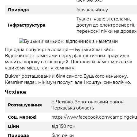
0674264230
Природа
біля каньйону
Туалет, навіс зі столами,
Інфраструктура
доступ до електроенергії,
переносні пічки на дровах
Ще одна популярна локація — Буцький каньйон.
Відпочинок з наметами серед фантастичних краєвидів
манить щороку сотні людей. Поставити намет можна як
у дикому місці, так і у кемпінгу.
Bukvar розташований біля самого Буцького каньйону.
Кемпінг надає мінімум послуг, але і коштує символічно.
Чехівка
с. Чехівка, Золотоніський район,
Розташування
Черкаська область
Соц. мережі
https://www.facebook.com/campingcku
Ціни
від 150 грн
Природа
біля річки