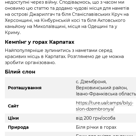
недоступні через війну. Сподіваємось, що з часом ми
оновимо цю статтю та додамо чудові місця для наметів
на острові Джарилгач та біля Станіславівських Круч на
Херсонщині, на Кінбурнській косі та біля Актовського
каньйону на Миколаївщині, місця на Одещині та у
Криму.
Кемпінг у горах Карпатах
Найпопулярніше зупинитись з наметами серед
красивих місць в Карпатах. Розглянемо де це можна
зробити організовано.
Білий слон
с. Дземброня,
Розташування
Верховинський район,
Івано-Франківська област
https://ture.ua/camps/bilyj-
Сайт
slon-dzembronya/
Ціни
від 200 грн/особа
Природа
Біля річки в горах