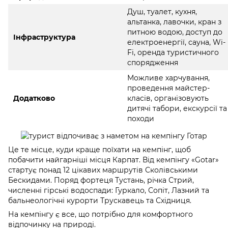
Душ, туалет, кухня,
альтанка, лавочки, кран з
питною водою, доступ до
Інфраструктура
електроенергії, сауна, Wi-
Fi, оренда туристичного
спорядження
Можливе харчування,
проведення майстер-
Додатково
класів, організовують
дитячі табори, екскурсії та
походи
Це те місце, куди краще поїхати на кемпінг, щоб
побачити найгарніші місця Карпат. Від кемпінгу «Gotar»
стартує понад 12 цікавих маршрутів Сколівськими
Бескидами. Поряд фортеця Тустань, річка Стрий,
численні гірські водоспади: Гуркало, Сопіт, Лазний та
бальнеологічні курорти Трускавець та Східниця.
На кемпінгу є все, що потрібно для комфортного
відпочинку на природі.