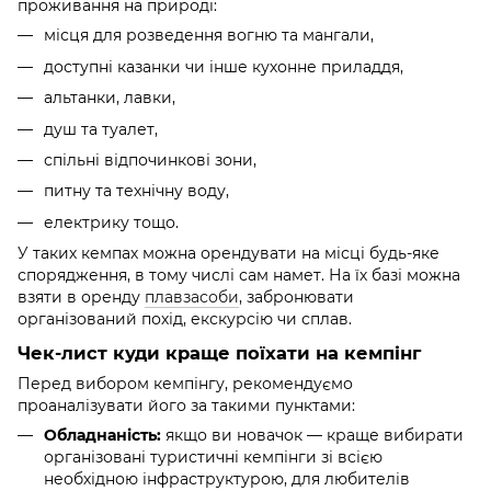
проживання на природі:
місця для розведення вогню та мангали,
доступні казанки чи інше кухонне приладдя,
альтанки, лавки,
душ та туалет,
спільні відпочинкові зони,
питну та технічну воду,
електрику тощо.
У таких кемпах можна орендувати на місці будь-яке
спорядження, в тому числі сам намет. На їх базі можна
взяти в оренду
плавзасоби
, забронювати
організований похід, екскурсію чи сплав.
Чек-лист куди краще поїхати на кемпінг
Перед вибором кемпінгу, рекомендуємо
проаналізувати його за такими пунктами:
Обладнаність:
якщо ви новачок — краще вибирати
організовані туристичні кемпінги зі всією
необхідною інфраструктурою, для любителів