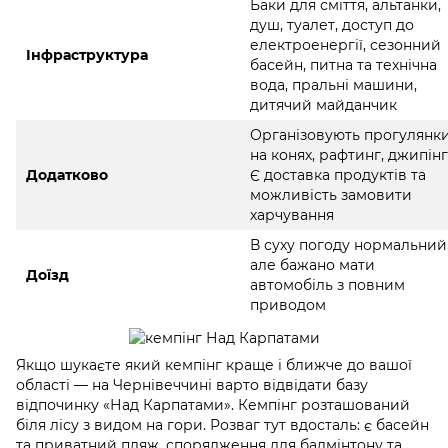
Баки для сміття, альтанки,
душ, туалет, доступ до
електроенергії, сезонний
Інфраструктура
басейн, питна та технічна
вода, пральні машини,
дитячий майданчик
Організовують прогулянк
на конях, рафтинг, джипінг
Додатково
Є доставка продуктів та
можливість замовити
харчування
В суху погоду нормальний
але бажано мати
Доїзд
автомобіль з повним
приводом
Якщо шукаєте який кемпінг краще і ближче до вашої
області — на Чернівеччині варто відвідати базу
відпочинку «Над Карпатами». Кемпінг розташований
біля лісу з видом на гори. Розваг тут вдосталь: є басейн
та приватний пляж, спорядження для бадмінтону та