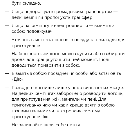
бути складно.
Якщо подорожуєте громадським транспортом —
деякі кемпінги пропонують трансфер.
Якщо на кемпінгу є електроенергія — візьміть з
собою подовжувач.
Уточніть наявність спільного посуду та приладдя для
приготування.
На більшості кемпінгів можна купити або назбирати
дрова, але краще уточнити цей момент. Іноді
доводиться привозити з собою.
Візьміть з собою посвідчення особи або встановіть
«Дію».
Розводьте вогнище лише у чітко визначених місцях.
На деяких кемпінгах заборонено розводити вогонь,
для приготування їжі є мангали чи печі. Для
приготування чаю чи кави краще взяти з собою
газовий пальник чи інтегровану систему
приготування їжі.
Не залишайте після себе сміття.