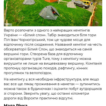
Варто розпочати з одного з найкращих кемпінгів
України — «Білий слон». Табір знаходиться біля гори
Піп Іван Чорногірський, тож це чудове місце для
відпочинку після сходження. Названий кемпінг на честь
обсерваторії Білий Слон, що знаходиться на самій
вершині гори. Створена база для відпочинку
організаторами турів Ture, тому з кемпінгу можна
вирушити не лише на вищевказану вершину. Компанія
пропонує організацію походів, рафтингу, кінних
прогулянок та велопоїздок.
На кемпінгу є вся необхідна інфраструктура, але якщо
вас все ще лякає проживання в наметах — зупинитись
можна також в будиночках і оцінити побут аутдорщиків
зі сторони. Зверніть увагу, що останні кілометри
дороги від Ворохти практично відсутні.
Мала Річка