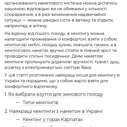
організованого наметового містечка можна дістатись
машиною, відповідно ви не обмежені у кількості
спорядження, а в разі виникнення надзвичайної
ситуації — можна швидко сісти в автівку та зʼїздити,
наприклад, в аптеку.
На відміну від пішого походу, в кемпінгу можна
налагодити проживання із комфортом: взяти з собою
кемпінгові меблі
, похідну кухню, повішати
гамаки
, а в
кемпінгових наметах
зручно стояти в повний зріст та
проводити спільні посиденьки. Деякі наметові
кемпінги пропонують додаткові зручності: туалет, душ,
розетку з електроенергією, сміттєві баки.
У цій статті розглянемо найкращі місця для кемпінгу в
Україні та порадимо, що з собою варто взяти для
комфортного відпочинку.
1.
Як вибрати взуття для зимового походу
Типи кемпінгів
2.
Найкращі кемпінги з наметом в Україні
Кемпінг у горах Карпатах