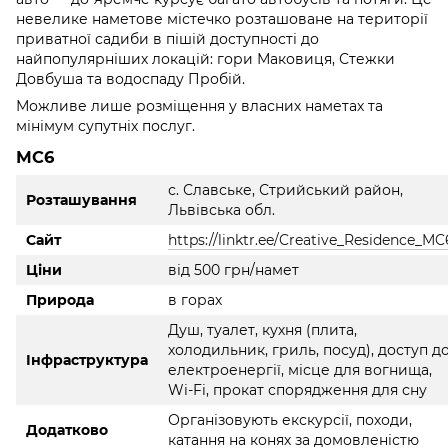
невелике наметове містечко розташоване на території
приватної садиби в пішій доступності до
найпопулярніших локацій: гори Маковиця, Стежки
Довбуша та водоспаду Пробій.
Можливе лише розміщення у власних наметах та
мінімум супутніх послуг.
МС6
с. Славське, Стрийський район,
Розташування
Львівська обл.
Сайт
https://linktr.ee/Creative_Residence_MC
Ціни
від 500 грн/намет
Природа
в горах
Душ, туалет, кухня (плита,
холодильник, гриль, посуд), доступ д
Інфраструктура
електроенергії, місце для вогнища,
Wi-Fi, прокат спорядження для сну
Організовують екскурсії, походи,
Додатково
катання на конях за домовленістю