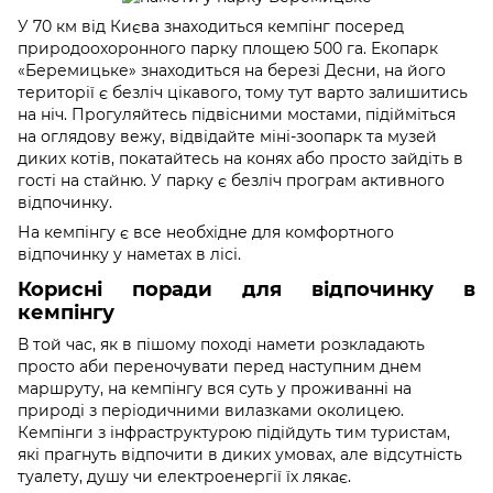
У 70 км від Києва знаходиться кемпінг посеред
природоохоронного парку площею 500 га. Екопарк
«Беремицьке» знаходиться на березі Десни, на його
території є безліч цікавого, тому тут варто залишитись
на ніч. Прогуляйтесь підвісними мостами, підійміться
на оглядову вежу, відвідайте міні-зоопарк та музей
диких котів, покатайтесь на конях або просто зайдіть в
гості на стайню. У парку є безліч програм активного
відпочинку.
На кемпінгу є все необхідне для комфортного
відпочинку у наметах в лісі.
Корисні поради для відпочинку в
кемпінгу
В той час, як в пішому поході намети розкладають
просто аби переночувати перед наступним днем
маршруту, на кемпінгу вся суть у проживанні на
природі з періодичними вилазками околицею.
Кемпінги з інфраструктурою підійдуть тим туристам,
які прагнуть відпочити в диких умовах, але відсутність
туалету, душу чи електроенергії їх лякає.