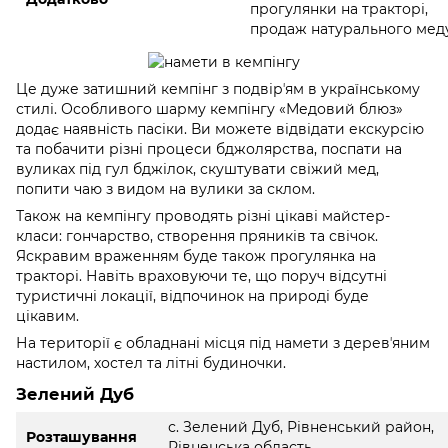
прогулянки на тракторі,
продаж натурального мед
Це дуже затишний кемпінг з подвірʼям в українському
стилі. Особливого шарму кемпінгу «Медовий блюз»
додає наявність пасіки. Ви можете відвідати екскурсію
та побачити різні процеси бджолярства, поспати на
вуликах під гул бджілок, скуштувати свіжий мед,
попити чаю з видом на вулики за склом.
Також на кемпінгу проводять різні цікаві майстер-
класи: гончарство, створення пряників та свічок.
Яскравим враженням буде також прогулянка на
тракторі. Навіть враховуючи те, що поруч відсутні
туристичні локації, відпочинок на природі буде
цікавим.
На території є обладнані місця під намети з деревʼяним
настилом, хостел та літні будиночки.
Зелений Дуб
с. Зелений Дуб, Рівненський район,
Розташування
Рівненська область