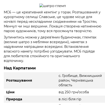
МС6 — це креативний кемпінг у горах. Розташований у
курортному селищі Славське, це чудове місце для
ночівлі перед нескладними сходженнями на Тростян,
Менчул чи інші вершини. Локація створена натхненною
парою художників, тому вся просякнута творчістю.
Зупинитись можна у деревʼяних будиночках, глемпах
(велике шатро з меблями всередині), наметах з
надувними матрацами всередині. Встановлення
власного намету потрібно узгоджувати. МС6 підійде
для любителів спокійного та оригінального
відпочинку.
Над Карпатами
с. Гробище, Вижницький
Розташування
район, Чернівецька
область
Ціни
від 250 грн/особа
Природа
в лісі біля гір