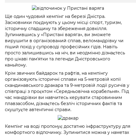
Ще один чудовий кемпінг на березі Дністра.
Засновники поєднують у цьому місці спорт, туризм,
історичну спадщину та збереження довкілля.
Зупинившись у «Пристані варяга», ви зможете
вирушити в організований сплав, веломандрівку чи
піший похід у супроводі професійних гідів. Навіть
просто залишившись на ніч, ви неодмінно дізнаєтесь
про цікаві памʼятки та легенди Дністровського
каньйону.
Крім звичних байдарок та рафтів, на кемпінгу
організовують історичні сплави на 5-метровій копії
скандинавського дракара та 9-метровій лодії русичів у
співпраці з проєктом «Середньовічна корабельня». Під
час мандрівки ви навчитесь керувати старовинним
плавзасобом, дізнаєтесь безліч історичних фактів та
скуштуєте автентичні страви.
Кемпінг на воді пропонує достатню інфраструктуру для
комфортного відпочинку. Зупинитися можна у наметах