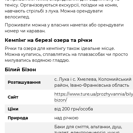
тенісу. Організовуються екскурсії, поїздки на конях,
навчають стрільбі з лука. Можна орендувати
велосипед.
Проживати можна у власних наметах або орендувати
номер чи караван.
Кемпінг на березі озера та річки
Річки та озера для кемпінгу також ідеальне місце.
Можна купатись, сплавлятись на плавзасобах чи просто
милуватись водяною гладдю.
Білий Бізон
с. Лука і с. Хмелева, Коломийський
Розташування
район, Івано-Франківська область
https://www.ture.ua/prozhyvannia/bily
Сайт
bizon/
Ціни
від 200 грн/особа
Природа
над річкою
Баки для сміття, альтанки, душ,
туалет, електроенергія, кухня