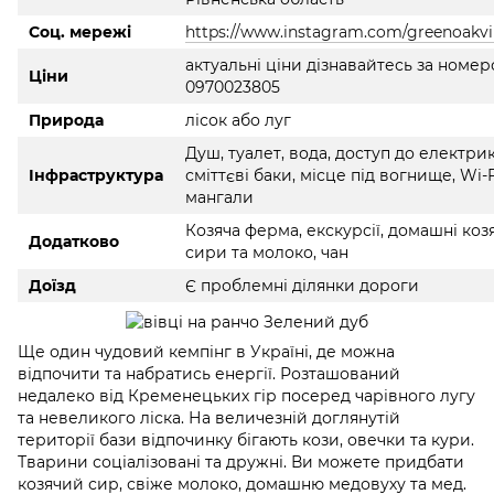
Соц. мережі
https://www.instagram.com/greenoakvil
актуальні ціни дізнавайтесь за номе
Ціни
0970023805
Природа
лісок або луг
Душ, туалет, вода, доступ до електрик
Інфраструктура
сміттєві баки, місце під вогнище, Wi-F
мангали
Козяча ферма, екскурсії, домашні козя
Додатково
сири та молоко, чан
Доїзд
Є проблемні ділянки дороги
Ще один чудовий кемпінг в Україні, де можна
відпочити та набратись енергії. Розташований
недалеко від Кременецьких гір посеред чарівного лугу
та невеликого ліска. На величезній доглянутій
території бази відпочинку бігають кози, овечки та кури.
Тварини соціалізовані та дружні. Ви можете придбати
козячий сир, свіже молоко, домашню медовуху та мед.