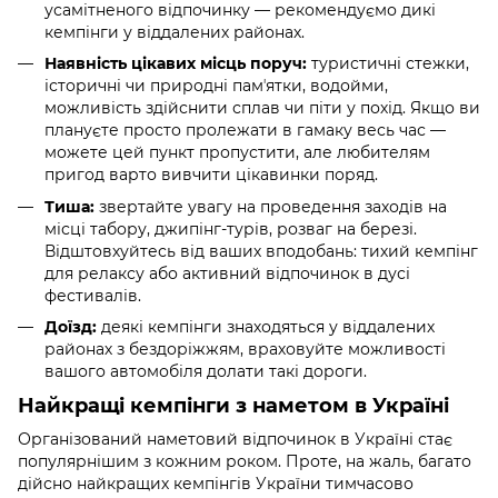
усамітненого відпочинку — рекомендуємо дикі
кемпінги у віддалених районах.
Наявність цікавих місць поруч:
туристичні стежки,
історичні чи природні памʼятки, водойми,
можливість здійснити сплав чи піти у похід. Якщо ви
плануєте просто пролежати в гамаку весь час —
можете цей пункт пропустити, але любителям
пригод варто вивчити цікавинки поряд.
Тиша:
звертайте увагу на проведення заходів на
місці табору, джипінг-турів, розваг на березі.
Відштовхуйтесь від ваших вподобань: тихий кемпінг
для релаксу або активний відпочинок в дусі
фестивалів.
Доїзд:
деякі кемпінги знаходяться у віддалених
районах з бездоріжжям, враховуйте можливості
вашого автомобіля долати такі дороги.
Найкращі кемпінги з наметом в Україні
Організований наметовий відпочинок в Україні стає
популярнішим з кожним роком. Проте, на жаль, багато
дійсно найкращих кемпінгів України тимчасово