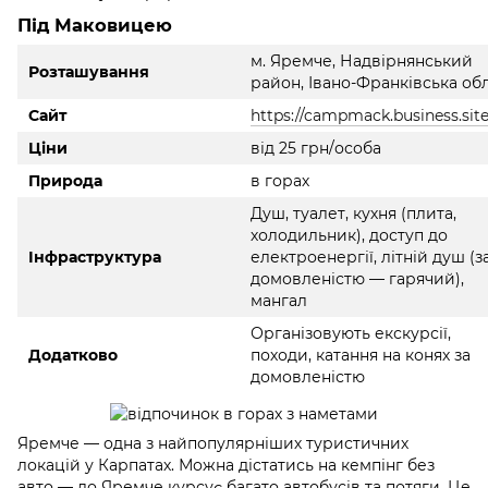
Під Маковицею
м. Яремче, Надвірнянський
Розташування
район, Івано-Франківська обл
Сайт
https://campmack.business.site
Ціни
від 25 грн/особа
Природа
в горах
Душ, туалет, кухня (плита,
холодильник), доступ до
Інфраструктура
електроенергії, літній душ (з
домовленістю — гарячий),
мангал
Організовують екскурсії,
Додатково
походи, катання на конях за
домовленістю
Яремче — одна з найпопулярніших туристичних
локацій у Карпатах. Можна дістатись на кемпінг без
авто — до Яремче курсує багато автобусів та потяги. Це