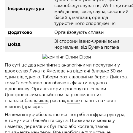
самообслуговування, Wi-Fi, дитячи
Інфраструктура
майданчик, кафе, сауна, сезонний
басейн, магазин, оренда
туристичного спорядження
Додатково
Організовують сплави
Зі сторони Івано-Франківська
Доїзд
нормальна, від Бучача погана
По суті це два кемпінги з аналогічними послугами у
двох селах Лука та Хмелева на відстані близько 30 км
один від одного. Табори розташовані на березі Дністра,
тому їх особливо полюбляють фанати водного
відпочинку. Організатори пропонують сплави
Дністровським каньйоном на різноманітних
плавзасобах:
каяках
, рафтах,
каное
і навіть на човні
вікінгів (дракарі).
На кемпінгу є абсолютно вся потрібна інфраструктура,
в тому числі басейн та сауна. Проживати можна у
наметах, деревʼяних бунгало або хостелі, також
приймають кемпери. Все необхідне туристичне