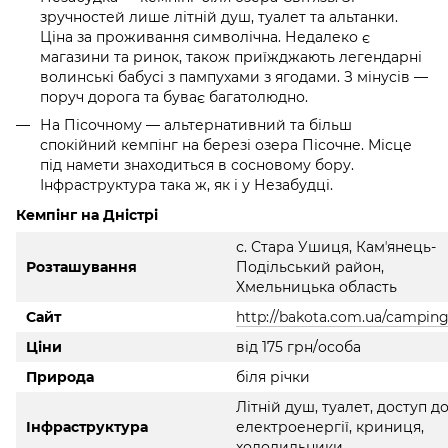
зручностей лише літній душ, туалет та альтанки.
Ціна за проживання символічна. Недалеко є
магазини та ринок, також приїжджають легендарні
волинські бабусі з пампухами з ягодами. З мінусів —
поруч дорога та буває багатолюдно.
На Пісочному — альтернативний та більш
спокійний кемпінг на березі озера Пісочне. Місце
під намети знаходиться в сосновому бору.
Інфраструктура така ж, як і у Незабудці.
Кемпінг на Дністрі
с. Стара Ушиця, Камʼянець-
Розташування
Подільський район,
Хмельницька область
Сайт
http://bakota.com.ua/camping
Ціни
від 175 грн/особа
Природа
біля річки
Літній душ, туалет, доступ д
Інфраструктура
електроенергії, криниця,
холодильники